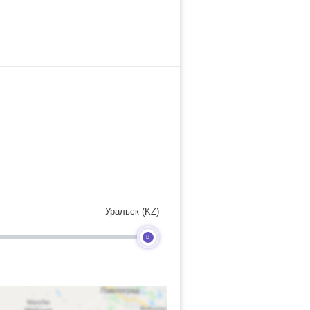
Уральск (KZ)
B