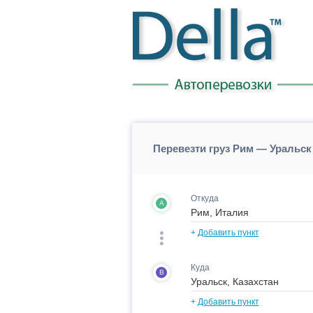
Перевезти груз Рим — Уральск
Откуда
A
+
Добавить пункт
Куда
B
+
Добавить пункт