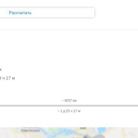
Рассчитать
м
3 ч 17 м
~ 4037 км
~ 1 д 23 ч 17 м