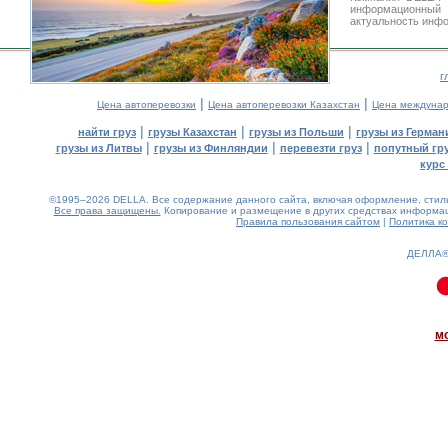
информационный
актуальность инфо
г
|
|
Цена автоперевозки
Цена автоперевозки Казахстан
Цена междунар
|
|
|
найти груз
грузы Казахстан
грузы из Польши
грузы из Герман
|
|
|
грузы из Литвы
грузы из Финляндии
перевезти груз
попутный гр
курс
©1995–2026 DELLA. Все содержание данного сайта, включая оформление, стиль 
Все права защищены.
Копирование и размещение в других средствах информаци
Правила пользования сайтом
|
Политика к
ДЕЛЛА
0.04(aws3)
060826-18:36:36
м