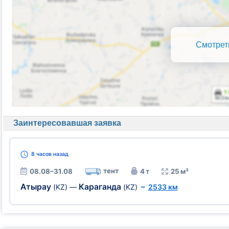
Смотрет
Заинтересовавшая заявка
8 часов
назад
тент
08.08–31.08
4 т
25 м³
Атырау
Караганда
(KZ)
—
(KZ)
~
2533 км