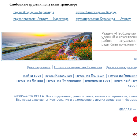
Свободные грузы и попутный транспорт
грузы Атырау — Караганда
грузы Караганда — Атырау
грузоперевозки Атырау — Караганда
грузоперевозки Караганда — Атырау
Раздел «Необходимо
удобный и качествен
работе — актуальнос
рады быть полезными 
г
|
|
Цена перевозки
Стоимость перевозки Казахстан
Цены на междунаро
|
|
|
найти груз
грузы Казахстан
грузы из Польши
грузы из Герман
|
|
|
грузы из Литвы
грузы из Финляндии
перевезти груз
попутный гру
курс 
©1995–2026 DELLA. Все содержание данного сайта, включая оформление, стиль 
Все права защищены.
Копирование и размещение в других средствах информаци
ДЕЛЛА® —
0.17(aws2)
080826-06:42:50
мо