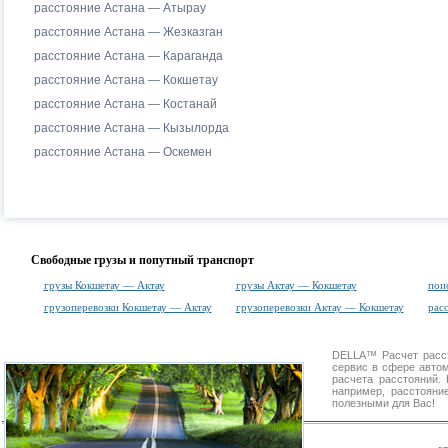
расстояние Астана — Атырау
расстояние Астана — Жезказган
расстояние Астана — Караганда
расстояние Астана — Кокшетау
расстояние Астана — Костанай
расстояние Астана — Кызылорда
расстояние Астана — Оскемен
Свободные грузы и попутный транспорт
грузы Кокшетау — Актау
грузы Актау — Кокшетау
пои
грузоперевозки Кокшетау — Актау
грузоперевозки Актау — Кокшетау
рас
DELLA™
Расчет расс
сервис в сфере авт
расчета расстояний
например, расстояни
полезными для Вас!