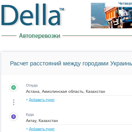
Четвер
Расчет расстояний между городами Украины
Откуда
A
+
Добавить пункт
Куда
B
+
Добавить пункт