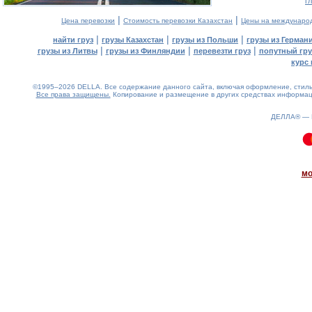
г
|
|
Цена перевозки
Стоимость перевозки Казахстан
Цены на междунаро
|
|
|
найти груз
грузы Казахстан
грузы из Польши
грузы из Герман
|
|
|
грузы из Литвы
грузы из Финляндии
перевезти груз
попутный гру
курс 
©1995–2026 DELLA. Все содержание данного сайта, включая оформление, стиль 
Все права защищены.
Копирование и размещение в других средствах информаци
ДЕЛЛА® —
0.08(aws3)
060826-14:11:46
мо