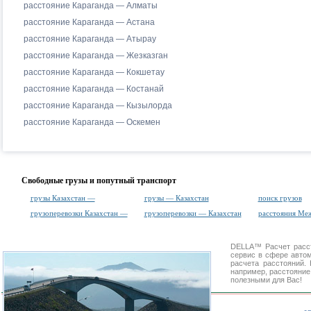
расстояние Караганда — Алматы
расстояние Караганда — Астана
расстояние Караганда — Атырау
расстояние Караганда — Жезказган
расстояние Караганда — Кокшетау
расстояние Караганда — Костанай
расстояние Караганда — Кызылорда
расстояние Караганда — Оскемен
Свободные грузы и попутный транспорт
грузы Казахстан —
грузы — Казахстан
поиск грузов
грузоперевозки Казахстан —
грузоперевозки — Казахстан
расстояния Ме
DELLA™
Расчет расс
сервис в сфере авт
расчета расстояний
например, расстояние
полезными для Вас!