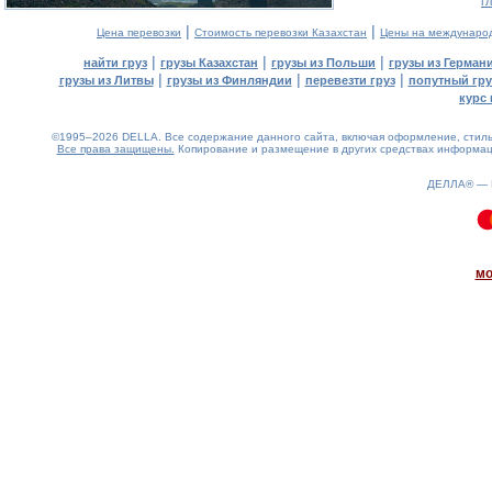
г
|
|
Цена перевозки
Стоимость перевозки Казахстан
Цены на междунаро
|
|
|
найти груз
грузы Казахстан
грузы из Польши
грузы из Герман
|
|
|
грузы из Литвы
грузы из Финляндии
перевезти груз
попутный гру
курс 
©1995–2026 DELLA. Все содержание данного сайта, включая оформление, стиль 
Все права защищены.
Копирование и размещение в других средствах информаци
ДЕЛЛА® —
0.09(aws3)
090826-07:58:06
мо