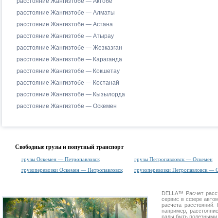
расстояние Жангизтобе — Актобе
расстояние Жангизтобе — Алматы
расстояние Жангизтобе — Астана
расстояние Жангизтобе — Атырау
расстояние Жангизтобе — Жезказган
расстояние Жангизтобе — Караганда
расстояние Жангизтобе — Кокшетау
расстояние Жангизтобе — Костанай
расстояние Жангизтобе — Кызылорда
расстояние Жангизтобе — Оскемен
Свободные грузы и попутный транспорт
грузы Оскемен — Петропавловск
грузы Петропавловск — Оскемен
грузоперевозки Оскемен — Петропавловск
грузоперевозки Петропавловск — 
DELLA™
Расчет расс
сервис в сфере авт
расчета расстояний
например, расстояни
рады быть полезными 