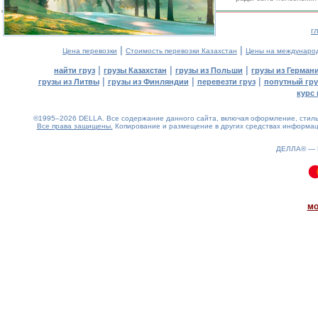
г
|
|
Цена перевозки
Стоимость перевозки Казахстан
Цены на междунаро
|
|
|
найти груз
грузы Казахстан
грузы из Польши
грузы из Герман
|
|
|
грузы из Литвы
грузы из Финляндии
перевезти груз
попутный гру
курс 
©1995–2026 DELLA. Все содержание данного сайта, включая оформление, стиль 
Все права защищены.
Копирование и размещение в других средствах информаци
ДЕЛЛА® —
0.1(aws4)
070826-11:19:12
мо