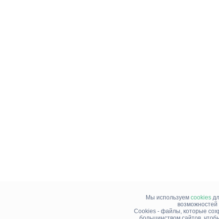
Мы используем
cookies
дл
возможностей 
Cookies - файлы, которые со
большинством сайтов, чтоб