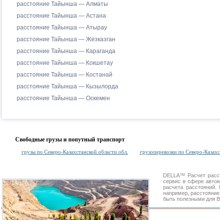
расстояние Тайынша — Алматы
расстояние Тайынша — Астана
расстояние Тайынша — Атырау
расстояние Тайынша — Жезказган
расстояние Тайынша — Караганда
расстояние Тайынша — Кокшетау
расстояние Тайынша — Костанай
расстояние Тайынша — Кызылорда
расстояние Тайынша — Оскемен
Свободные грузы и попутный транспорт
грузы по Северо-Казахстанской области обл.
грузоперевозки по Северо-Казахс
DELLA™
Расчет расс
сервис в сфере авт
расчета расстояний
например, расстояние
быть полезными для В