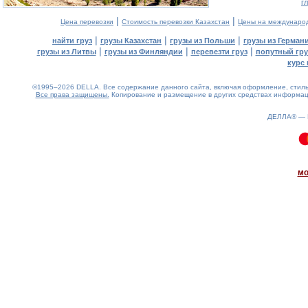
г
|
|
Цена перевозки
Стоимость перевозки Казахстан
Цены на междунаро
|
|
|
найти груз
грузы Казахстан
грузы из Польши
грузы из Герман
|
|
|
грузы из Литвы
грузы из Финляндии
перевезти груз
попутный гру
курс 
©1995–2026 DELLA. Все содержание данного сайта, включая оформление, стиль 
Все права защищены.
Копирование и размещение в других средствах информаци
ДЕЛЛА® —
0.1(aws2)
060826-09:34:53
мо