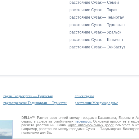
расстояние Сузак — Семей
расстояние Сузак — Тараз
расстояние Сузак — Темиртау
расстояние Сузак — Туркестан
расстояние Сузак — Уральск
расстояние Сузак — Шымкент
расстояние Сузак — Экибастуз
грузы Талдыкорган — Туркестан
поиск грузов
грузоперевозки Талдыкорган — Туркестан
расстояния Международные
DELLA™
Расчет расстояний
между городами Казахстана, Европы и А
сервис в сфере автомобильных
перевозок
. Основной приоритет в наш
расчета расстояний. Наша
карта автомобильных дорог
помогает быст
например, расстояние между городами Сузак — Талдыкорган. Благодари
полезными для Вас!