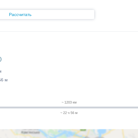
Рассчитать
)
м
56 м
~ 1203 км
~ 22 ч 56 м