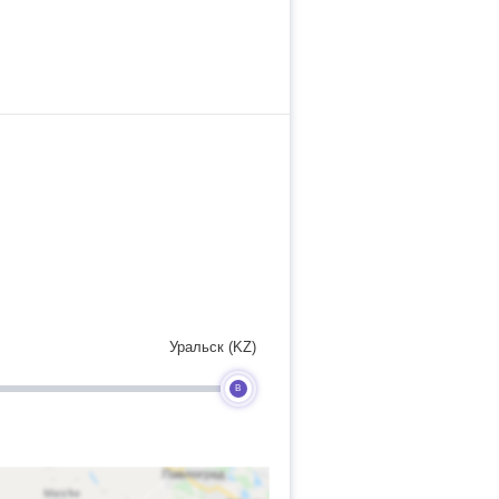
Уральск (KZ)
B