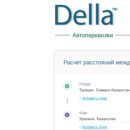
Расчет расстояний межд
Откуда
A
+
Добавить пункт
Куда
B
+
Добавить пункт