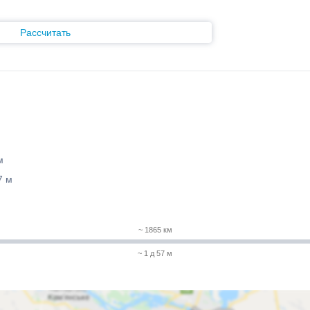
Рассчитать
м
7 м
~ 1865 км
~ 1 д 57 м