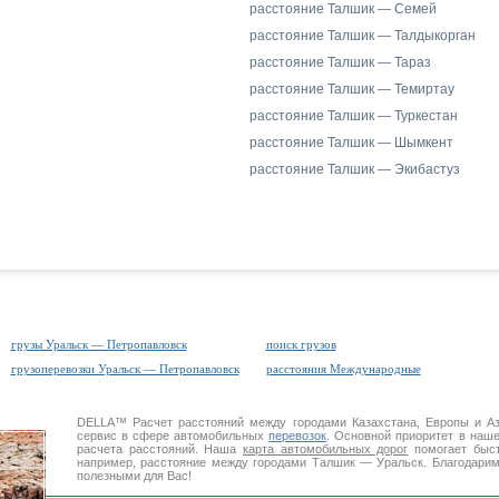
расстояние Талшик — Семей
расстояние Талшик — Талдыкорган
расстояние Талшик — Тараз
расстояние Талшик — Темиртау
расстояние Талшик — Туркестан
расстояние Талшик — Шымкент
расстояние Талшик — Экибастуз
грузы Уральск — Петропавловск
поиск грузов
грузоперевозки Уральск — Петропавловск
расстояния Международные
DELLA™
Расчет расстояний
между городами Казахстана, Европы и А
сервис в сфере автомобильных
перевозок
. Основной приоритет в наш
расчета расстояний. Наша
карта автомобильных дорог
помогает быст
например, расстояние между городами Талшик — Уральск. Благодарим
полезными для Вас!