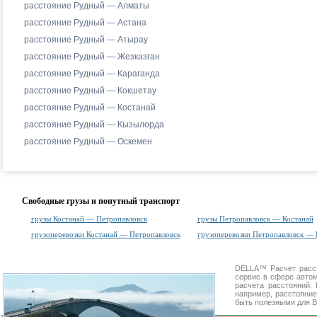
расстояние Рудный — Алматы
расстояние Рудный — Астана
расстояние Рудный — Атырау
расстояние Рудный — Жезказган
расстояние Рудный — Караганда
расстояние Рудный — Кокшетау
расстояние Рудный — Костанай
расстояние Рудный — Кызылорда
расстояние Рудный — Оскемен
Свободные грузы и попутный транспорт
грузы Костанай — Петропавловск
грузы Петропавловск — Костанай
грузоперевозки Костанай — Петропавловск
грузоперевозки Петропавловск — 
DELLA™
Расчет расс
сервис в сфере авт
расчета расстояний
например, расстояние
быть полезными для В