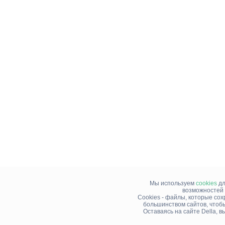
Мы используем
cookies
дл
возможностей 
Cookies - файлы, которые со
большинством сайтов, чтоб
Оставаясь на сайте Della, 