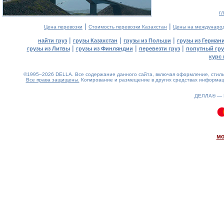
г
|
|
Цена перевозки
Стоимость перевозки Казахстан
Цены на междунаро
|
|
|
найти груз
грузы Казахстан
грузы из Польши
грузы из Герман
|
|
|
грузы из Литвы
грузы из Финляндии
перевезти груз
попутный гру
курс 
©1995–2026 DELLA. Все содержание данного сайта, включая оформление, стиль 
Все права защищены.
Копирование и размещение в других средствах информаци
ДЕЛЛА® —
0.1(aws2)
060826-19:57:48
мо