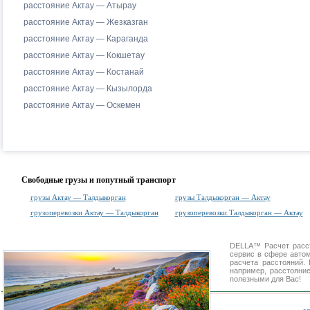
расстояние Актау — Атырау
расстояние Актау — Жезказган
расстояние Актау — Караганда
расстояние Актау — Кокшетау
расстояние Актау — Костанай
расстояние Актау — Кызылорда
расстояние Актау — Оскемен
Свободные грузы и попутный транспорт
грузы Актау — Талдыкорган
грузы Талдыкорган — Актау
грузоперевозки Актау — Талдыкорган
грузоперевозки Талдыкорган — Актау
DELLA™
Расчет расс
сервис в сфере авт
расчета расстояний
например, расстояни
полезными для Вас!