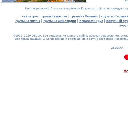
г
|
|
Цена перевозки
Стоимость перевозки Казахстан
Цены на междунаро
|
|
|
найти груз
грузы Казахстан
грузы из Польши
грузы из Герман
|
|
|
грузы из Литвы
грузы из Финляндии
перевезти груз
попутный гру
курс 
©1995–2026 DELLA. Все содержание данного сайта, включая оформление, стиль 
Все права защищены.
Копирование и размещение в других средствах информаци
ДЕЛЛА® —
0.09(aws2)
090826-02:43:45
мо