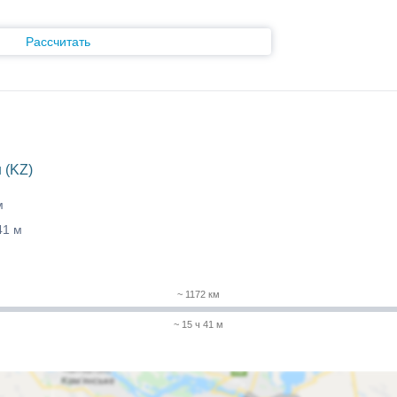
Рассчитать
 (KZ)
м
41 м
~ 1172 км
~ 15 ч 41 м