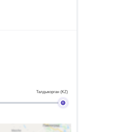
Талдыкорган (KZ)
B