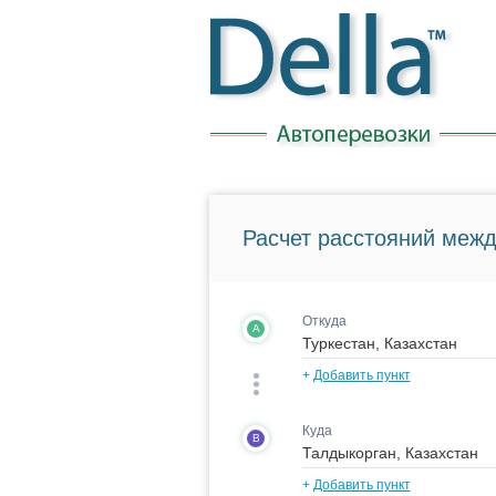
Расчет расстояний межд
Откуда
A
+
Добавить пункт
Куда
B
+
Добавить пункт