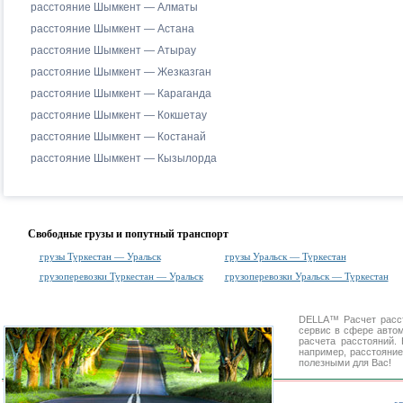
расстояние Шымкент — Алматы
расстояние Шымкент — Астана
расстояние Шымкент — Атырау
расстояние Шымкент — Жезказган
расстояние Шымкент — Караганда
расстояние Шымкент — Кокшетау
расстояние Шымкент — Костанай
расстояние Шымкент — Кызылорда
Свободные грузы и попутный транспорт
грузы Туркестан — Уральск
грузы Уральск — Туркестан
грузоперевозки Туркестан — Уральск
грузоперевозки Уральск — Туркестан
DELLA™
Расчет расс
сервис в сфере авт
расчета расстояний
например, расстояние
полезными для Вас!