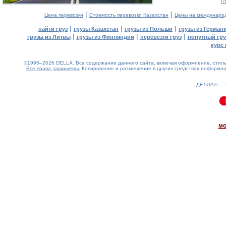
г
|
|
Цена перевозки
Стоимость перевозки Казахстан
Цены на междунаро
|
|
|
найти груз
грузы Казахстан
грузы из Польши
грузы из Герман
|
|
|
грузы из Литвы
грузы из Финляндии
перевезти груз
попутный гру
курс 
©1995–2026 DELLA. Все содержание данного сайта, включая оформление, стиль 
Все права защищены.
Копирование и размещение в других средствах информаци
ДЕЛЛА® —
0.07(aws3)
100826-22:29:10
мо