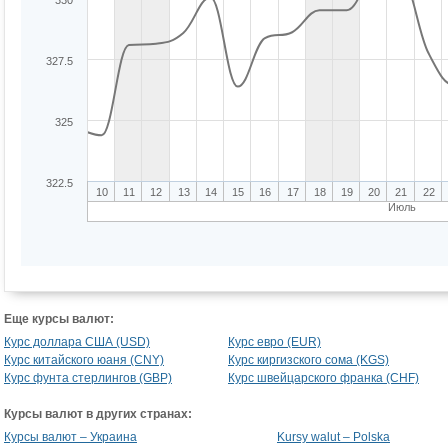
330
327.5
325
322.5
10
11
12
13
14
15
16
17
18
19
20
21
22
Июль
Еще курсы валют:
Курс доллара США (USD)
Курс евро (EUR)
Курс китайского юаня (CNY)
Курс киргизского сома (KGS)
Курс фунта стерлингов (GBP)
Курс швейцарского франка (CHF)
Курсы валют в других странах:
Курсы валют – Украина
Kursy walut – Polska