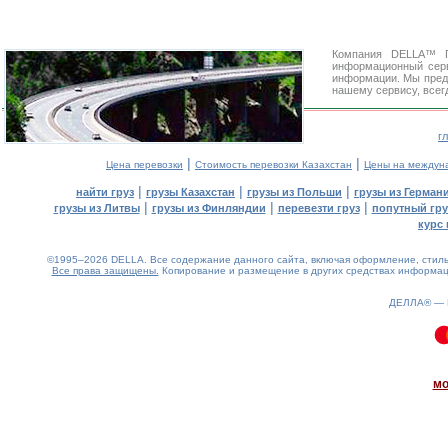
Компания DELLA™ Г
информационный сер
информации. Мы предо
нашему сервису, всег
г
|
|
Цена перевозки
Стоимость перевозки Казахстан
Цены на междун
|
|
|
найти груз
грузы Казахстан
грузы из Польши
грузы из Герман
|
|
|
грузы из Литвы
грузы из Финляндии
перевезти груз
попутный гру
курс 
©1995–2026 DELLA. Все содержание данного сайта, включая оформление, стиль 
Все права защищены.
Копирование и размещение в других средствах информаци
ДЕЛЛА® —
3.35(aws3)
090826-16:22:12
мо