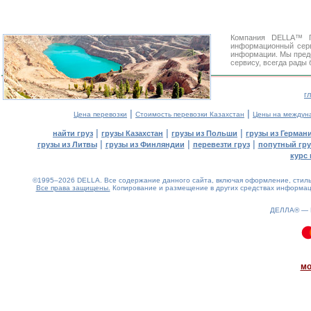
Компания DELLA™ Г
информационный сер
информации. Мы предо
сервису, всегда рады
г
|
|
Цена перевозки
Стоимость перевозки Казахстан
Цены на междун
|
|
|
найти груз
грузы Казахстан
грузы из Польши
грузы из Герман
|
|
|
грузы из Литвы
грузы из Финляндии
перевезти груз
попутный гру
курс 
©1995–2026 DELLA. Все содержание данного сайта, включая оформление, стиль 
Все права защищены.
Копирование и размещение в других средствах информаци
ДЕЛЛА® —
0.15(aws4)
060826-21:48:37
мо