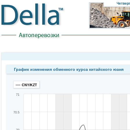
Четвер
График изменения обменного курса китайского юаня
CNY/KZT
71
70.5