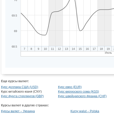
70
69.5
69
68.5
7
8
9
10
11
12
13
14
15
16
17
18
19
Июль
Еще курсы валют:
Курс доллара США (USD)
Курс евро (EUR)
Курс китайского юаня (CNY)
Курс киргизского сома (KGS)
Курс фунта стерлингов (GBP)
Курс швейцарского франка (CHF)
Курсы валют в других странах:
Курсы валют – Украина
Kursy walut – Polska