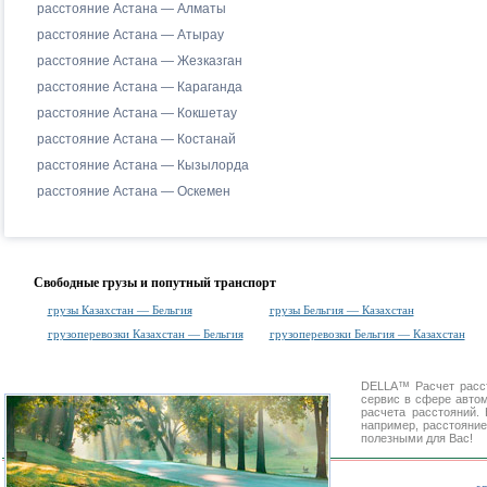
расстояние Астана — Алматы
расстояние Астана — Атырау
расстояние Астана — Жезказган
расстояние Астана — Караганда
расстояние Астана — Кокшетау
расстояние Астана — Костанай
расстояние Астана — Кызылорда
расстояние Астана — Оскемен
Свободные грузы и попутный транспорт
грузы Казахстан — Бельгия
грузы Бельгия — Казахстан
грузоперевозки Казахстан — Бельгия
грузоперевозки Бельгия — Казахстан
DELLA™
Расчет расс
сервис в сфере авт
расчета расстояний
например, расстояние
полезными для Вас!