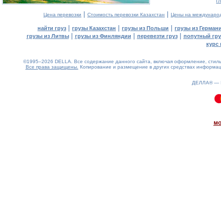
г
|
|
Цена перевозки
Стоимость перевозки Казахстан
Цены на междунаро
|
|
|
найти груз
грузы Казахстан
грузы из Польши
грузы из Герман
|
|
|
грузы из Литвы
грузы из Финляндии
перевезти груз
попутный гру
курс 
©1995–2026 DELLA. Все содержание данного сайта, включая оформление, стиль 
Все права защищены.
Копирование и размещение в других средствах информаци
ДЕЛЛА® —
0.09(aws4)
080826-15:29:10
мо