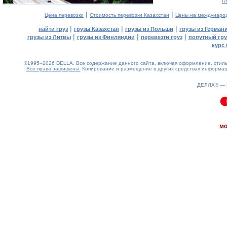
г
|
|
Цена перевозки
Стоимость перевозки Казахстан
Цены на междунаро
|
|
|
найти груз
грузы Казахстан
грузы из Польши
грузы из Герман
|
|
|
грузы из Литвы
грузы из Финляндии
перевезти груз
попутный гру
курс 
©1995–2026 DELLA. Все содержание данного сайта, включая оформление, стиль 
Все права защищены.
Копирование и размещение в других средствах информаци
ДЕЛЛА® —
0.09(aws2)
090826-00:07:11
мо