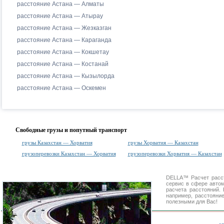
расстояние Астана — Алматы
расстояние Астана — Атырау
расстояние Астана — Жезказган
расстояние Астана — Караганда
расстояние Астана — Кокшетау
расстояние Астана — Костанай
расстояние Астана — Кызылорда
расстояние Астана — Оскемен
Свободные грузы и попутный транспорт
грузы Казахстан — Хорватия
грузы Хорватия — Казахстан
грузоперевозки Казахстан — Хорватия
грузоперевозки Хорватия — Казахстан
DELLA™
Расчет расс
сервис в сфере авт
расчета расстояний
например, расстояни
полезными для Вас!