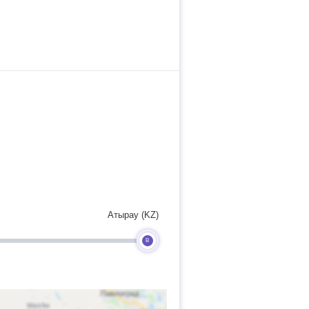
Атырау (KZ)
B