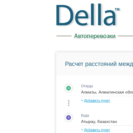
Расчет расстояний межд
Откуда
A
+
Добавить пункт
Куда
B
+
Добавить пункт