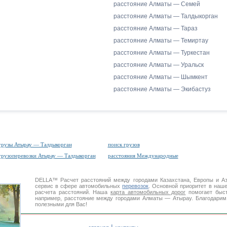
расстояние Алматы — Семей
расстояние Алматы — Талдыкорган
расстояние Алматы — Тараз
расстояние Алматы — Темиртау
расстояние Алматы — Туркестан
расстояние Алматы — Уральск
расстояние Алматы — Шымкент
расстояние Алматы — Экибастуз
грузы Атырау — Талдыкорган
поиск грузов
грузоперевозки Атырау — Талдыкорган
расстояния Международные
DELLA™
Расчет расстояний
между городами Казахстана, Европы и А
сервис в сфере автомобильных
перевозок
. Основной приоритет в наш
расчета расстояний. Наша
карта автомобильных дорог
помогает быст
например, расстояние между городами Алматы — Атырау. Благодарим 
полезными для Вас!