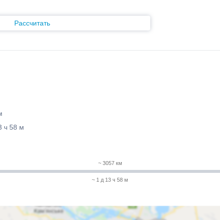
Рассчитать
м
3 ч 58 м
~ 3057 км
~ 1 д 13 ч 58 м