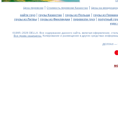
г
|
|
Цена перевозки
Стоимость перевозки Казахстан
Цены на междунаро
|
|
|
найти груз
грузы Казахстан
грузы из Польши
грузы из Герман
|
|
|
грузы из Литвы
грузы из Финляндии
перевезти груз
попутный гру
курс 
©1995–2026 DELLA. Все содержание данного сайта, включая оформление, стиль 
Все права защищены.
Копирование и размещение в других средствах информаци
ДЕЛЛА® —
0.08(aws4)
070826-07:12:05
мо