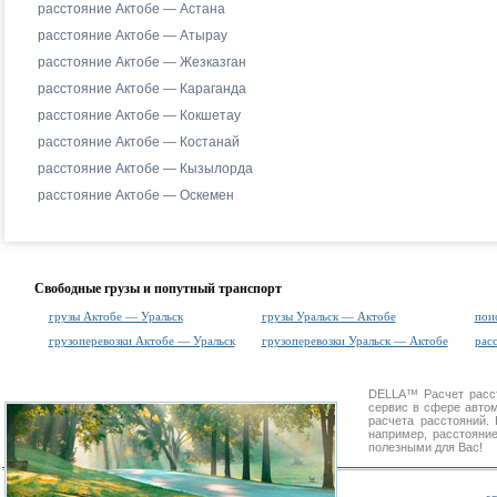
расстояние Актобе — Астана
расстояние Актобе — Атырау
расстояние Актобе — Жезказган
расстояние Актобе — Караганда
расстояние Актобе — Кокшетау
расстояние Актобе — Костанай
расстояние Актобе — Кызылорда
расстояние Актобе — Оскемен
Свободные грузы и попутный транспорт
грузы Актобе — Уральск
грузы Уральск — Актобе
пои
грузоперевозки Актобе — Уральск
грузоперевозки Уральск — Актобе
рас
DELLA™
Расчет расс
сервис в сфере авт
расчета расстояний
например, расстояни
полезными для Вас!