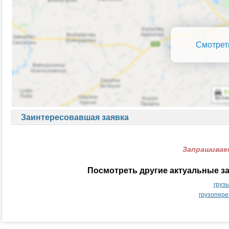
Смотрет
Заинтересовавшая заявка
Запрашиваем
Посмотреть другие актуальные за
груз
грузопере