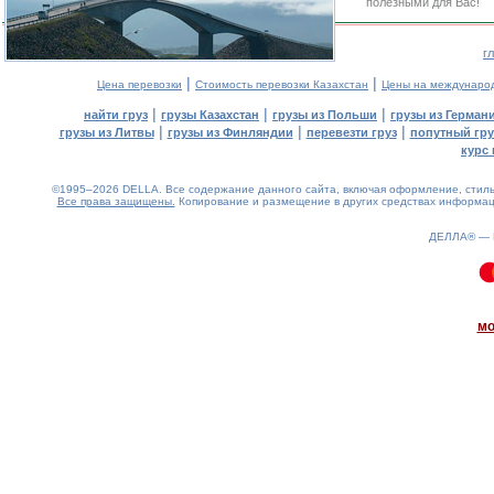
полезными для Вас!
г
|
|
Цена перевозки
Стоимость перевозки Казахстан
Цены на междунаро
|
|
|
найти груз
грузы Казахстан
грузы из Польши
грузы из Герман
|
|
|
грузы из Литвы
грузы из Финляндии
перевезти груз
попутный гру
курс 
©1995–2026 DELLA. Все содержание данного сайта, включая оформление, стиль 
Все права защищены.
Копирование и размещение в других средствах информаци
ДЕЛЛА® —
0.15(aws2)
070826-23:38:28
мо