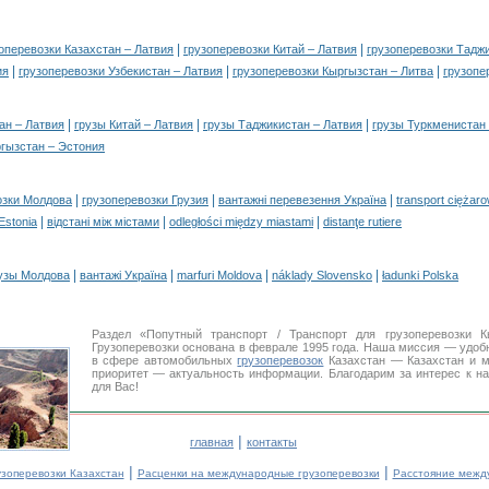
|
|
оперевозки Казахстан – Латвия
грузоперевозки Китай – Латвия
грузоперевозки Таджи
|
|
|
ия
грузоперевозки Узбекистан – Латвия
грузоперевозки Кыргызстан – Литва
грузопе
|
|
|
ан – Латвия
грузы Китай – Латвия
грузы Таджикистан – Латвия
грузы Туркменистан 
гызстан – Эстония
|
|
|
озки Молдова
грузоперевозки Грузия
вантажні перевезення Україна
transport ciężar
|
|
|
 Estonia
відстані між містами
odległości między miastami
distanţe rutiere
|
|
|
|
узы Молдова
вантажі Україна
marfuri Moldova
náklady Slovensko
ładunki Polska
Раздел «Попутный транспорт / Транспорт для грузоперевозки
Грузоперевозки основана в феврале 1995 года. Наша миссия — удо
в сфере автомобильных
грузоперевозок
Казахстан — Казахстан и м
приоритет — актуальность информации. Благодарим за интерес к н
для Вас!
|
главная
контакты
|
|
узоперевозки Казахстан
Расценки на международные грузоперевозки
Расстояние межд