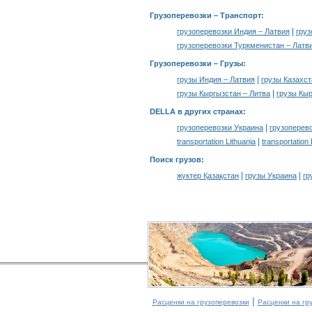
Грузоперевозки
– Транспорт:
|
грузоперевозки Индия – Латвия
груз
грузоперевозки Туркменистан – Латв
Грузоперевозки –
Грузы
:
|
грузы Индия – Латвия
грузы Казахст
|
грузы Кыргызстан – Литва
грузы Кыр
DELLA в других странах
:
|
грузоперевозки Украина
грузоперев
|
transportation Lithuania
transportation
Поиск грузов
:
|
|
жүктер Қазақстан
грузы Украина
гр
|
Расценки на грузоперевозки
Расценки на гр