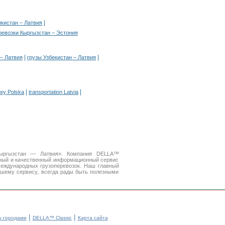
|
кистан – Латвия
ревозки Кыргызстан – Эстония
|
|
– Латвия
грузы Узбекистан – Латвия
|
|
owy Polska
transportation Latvia
 Кыргызстан — Латвия». Компания DELLA™
бный и качественный информационный сервис
еждународных грузоперевозок. Наш главный
ашему сервису, всегда рады быть полезными
|
|
у городами
DELLA™ Classic
Карта сайта