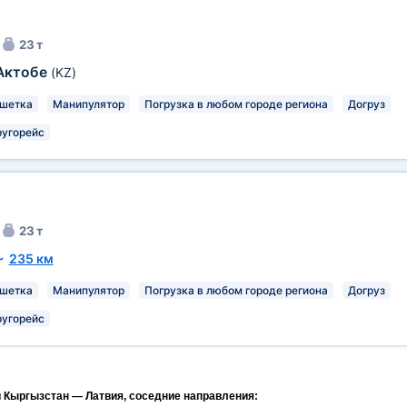
23 т
Актобе
(KZ)
шетка
Манипулятор
Погрузка в любом городе региона
Догруз
ругорейс
23 т
~
235 км
шетка
Манипулятор
Погрузка в любом городе региона
Догруз
ругорейс
и Кыргызстан — Латвия, соседние направления: