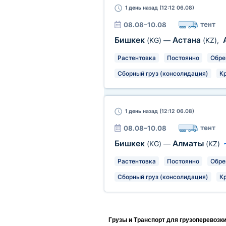
1 день
назад (12:12 06.08)
тент
08.08–10.08
Бишкек
Астана
(KG)
—
(KZ)
,
Растентовка
Постоянно
Обре
Сборный груз (консолидация)
К
1 день
назад (12:12 06.08)
тент
08.08–10.08
Бишкек
Алматы
(KG)
—
(KZ)
Растентовка
Постоянно
Обре
Сборный груз (консолидация)
К
Грузы и Транспорт для грузоперевозк