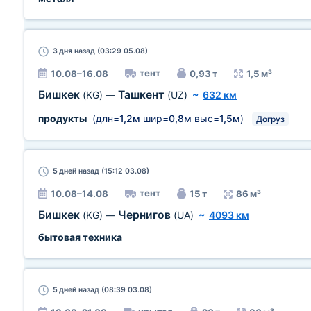
3 дня
назад (03:29 05.08)
тент
10.08–16.08
0,93 т
1,5 м³
Бишкек
Ташкент
(KG)
—
(UZ)
~
632 км
продукты
(длн=
1,2м
шир=
0,8м
выс=
1,5м
)
Догруз
5 дней
назад (15:12 03.08)
тент
10.08–14.08
15 т
86 м³
Бишкек
Чернигов
(KG)
—
(UA)
~
4093 км
бытовая техника
5 дней
назад (08:39 03.08)