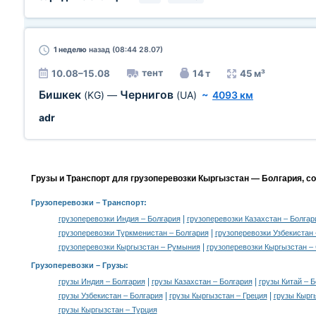
1 неделю
назад (08:44 28.07)
тент
10.08–15.08
14 т
45 м³
Бишкек
Чернигов
(KG)
—
(UA)
~
4093 км
adr
Грузы и Транспорт для грузоперевозки Кыргызстан — Болгария, с
Грузоперевозки
– Транспорт:
|
грузоперевозки Индия – Болгария
грузоперевозки Казахстан – Болгар
|
грузоперевозки Туркменистан – Болгария
грузоперевозки Узбекистан 
|
грузоперевозки Кыргызстан – Румыния
грузоперевозки Кыргызстан –
Грузоперевозки –
Грузы
:
|
|
грузы Индия – Болгария
грузы Казахстан – Болгария
грузы Китай – 
|
|
грузы Узбекистан – Болгария
грузы Кыргызстан – Греция
грузы Кырг
грузы Кыргызстан – Турция