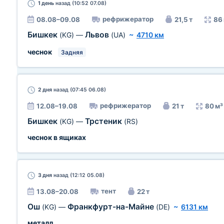
1 день
назад (10:52 07.08)
рефрижератор
08.08–09.08
21,5 т
86
Бишкек
Львов
(KG)
—
(UA)
~
4710 км
чеснок
Задняя
2 дня
назад (07:45 06.08)
рефрижератор
12.08–19.08
21 т
80 м³
Бишкек
Трстеник
(KG)
—
(RS)
чеснок в ящиках
3 дня
назад (12:12 05.08)
тент
13.08–20.08
22 т
Ош
Франкфурт-на-Майне
(KG)
—
(DE)
~
6131 км
металл