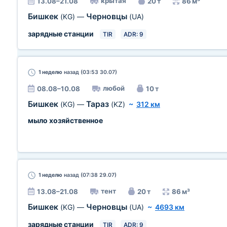
крытая
13.08–21.08
20 т
86 м³
Бишкек
Черновцы
(KG)
—
(UA)
зарядные станции
TIR
ADR: 9
1 неделю
назад (03:53 30.07)
любой
08.08–10.08
10 т
Бишкек
Тараз
(KG)
—
(KZ)
~
312 км
мыло хозяйственное
1 неделю
назад (07:38 29.07)
тент
13.08–21.08
20 т
86 м³
Бишкек
Черновцы
(KG)
—
(UA)
~
4693 км
зарядные станции
TIR
ADR: 9