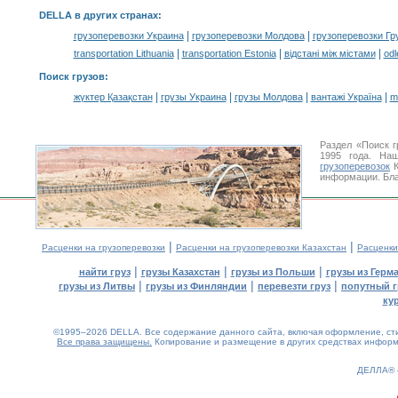
DELLA в других странах
:
|
|
грузоперевозки Украина
грузоперевозки Молдова
грузоперевозки Гр
|
|
|
transportation Lithuania
transportation Estonia
відстані між містами
odl
Поиск грузов
:
|
|
|
|
жүктер Қазақстан
грузы Украина
грузы Молдова
вантажі Україна
m
Раздел «Поиск 
1995 года. На
грузоперевозок
К
информации. Бла
|
|
Расценки на грузоперевозки
Расценки на грузоперевозки Казахстан
Расценки
|
|
|
найти груз
грузы Казахстан
грузы из Польши
грузы из Герм
|
|
|
грузы из Литвы
грузы из Финляндии
перевезти груз
попутный г
ку
©1995–2026 DELLA. Все содержание данного сайта, включая оформление, стил
Все права защищены.
Копирование и размещение в других средствах информа
ДЕЛЛА®
0.15(aws3)
080826-21:22:17