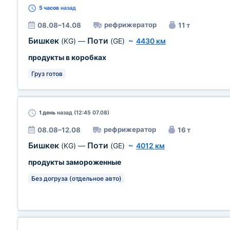
5 часов
назад
рефрижератор
08.08–14.08
11 т
Бишкек
Поти
(KG)
—
(GE)
~
4430 км
продукты в коробках
Груз готов
1 день
назад (12:45 07.08)
рефрижератор
08.08–12.08
16 т
Бишкек
Поти
(KG)
—
(GE)
~
4012 км
продукты замороженные
Без догруза (отдельное авто)