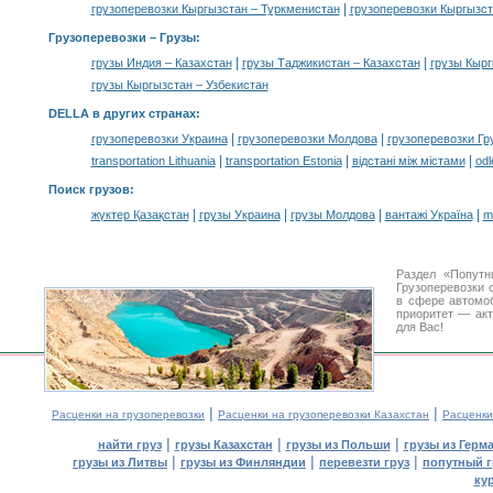
|
грузоперевозки Кыргызстан – Туркменистан
грузоперевозки Кыргызст
Грузоперевозки –
Грузы
:
|
|
грузы Индия – Казахстан
грузы Таджикистан – Казахстан
грузы Кырг
грузы Кыргызстан – Узбекистан
DELLA в других странах
:
|
|
грузоперевозки Украина
грузоперевозки Молдова
грузоперевозки Гр
|
|
|
transportation Lithuania
transportation Estonia
відстані між містами
odl
Поиск грузов
:
|
|
|
|
жүктер Қазақстан
грузы Украина
грузы Молдова
вантажі Україна
m
Раздел «Попутн
Грузоперевозки 
в сфере автом
приоритет — акт
для Вас!
|
|
Расценки на грузоперевозки
Расценки на грузоперевозки Казахстан
Расценки
|
|
|
найти груз
грузы Казахстан
грузы из Польши
грузы из Герм
|
|
|
грузы из Литвы
грузы из Финляндии
перевезти груз
попутный г
ку