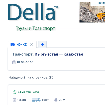
Поне
KG-KZ
Транспорт:
Кыргызстан — Казахстан
10.08–10.10
Найдено
2
, на странице:
25
54 минуты
назад
тент
10.08
23 т