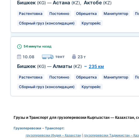
Бишкек
Астана
Актобе
(KG)
—
(KZ)
,
(KZ)
Растентовка
Постоянно
Обрешетка
Манипулятор
П
Сборный груз (консолидация)
Кругорейс
54 минуты
назад
тент
10.08
23 т
Бишкек
Алматы
(KG)
—
(KZ)
~
235 км
Растентовка
Постоянно
Обрешетка
Манипулятор
П
Сборный груз (консолидация)
Кругорейс
Грузы и Транспорт для грузоперевозки Кыргызстан — Казахстан, 
Грузоперевозки
– Транспорт:
|
грузоперевозки Индия – Казахстан
грузоперевозки Таджикистан – Ка