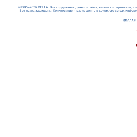
©1995–2026 DELLA. Все содержание данного сайта, включая оформление, стил
Все права защищены.
Копирование и размещение в других средствах информа
ДЕЛЛА®
0.16(aws4)
100826-09:58:55