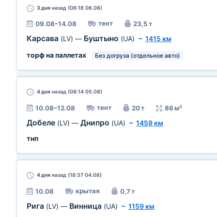
3 дня
назад (08:18 06.08)
тент
09.08–14.08
23,5 т
Карсава
Буштыно
(LV)
—
(UA)
~
1415 км
торф на паллетах
Без догруза (отдельное авто)
4 дня
назад (08:14 05.08)
тент
10.08–12.08
20 т
86 м³
Добеле
Днипро
(LV)
—
(UA)
~
1459 км
тнп
4 дня
назад (18:37 04.08)
крытая
10.08
0,7 т
Рига
Винница
(LV)
—
(UA)
~
1159 км