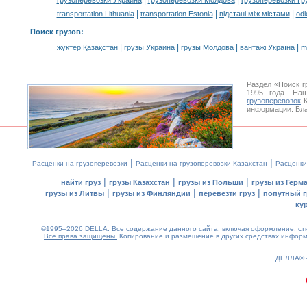
|
|
грузоперевозки Украина
грузоперевозки Молдова
грузоперевозки Гр
|
|
|
transportation Lithuania
transportation Estonia
відстані між містами
odl
Поиск грузов
:
|
|
|
|
жүктер Қазақстан
грузы Украина
грузы Молдова
вантажі Україна
m
Раздел «Поиск г
1995 года. На
грузоперевозок
К
информации. Бла
|
|
Расценки на грузоперевозки
Расценки на грузоперевозки Казахстан
Расценки
|
|
|
найти груз
грузы Казахстан
грузы из Польши
грузы из Герм
|
|
|
грузы из Литвы
грузы из Финляндии
перевезти груз
попутный г
ку
©1995–2026 DELLA. Все содержание данного сайта, включая оформление, стил
Все права защищены.
Копирование и размещение в других средствах информа
ДЕЛЛА®
0.24(aws3)
090826-14:57:07