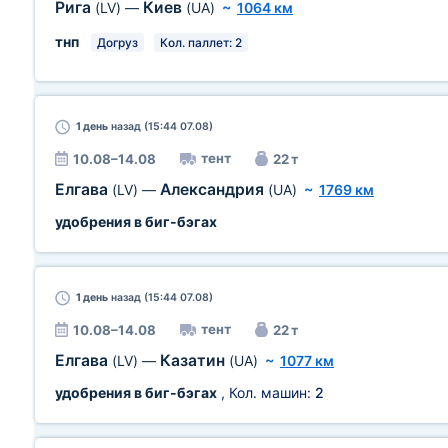
Рига
Киев
(LV)
—
(UA)
~
1064 км
тнп
Догруз
Кол. паллет: 2
1 день
назад (15:44 07.08)
тент
10.08–14.08
22 т
Елгава
Александрия
(LV)
—
(UA)
~
1769 км
удобрения в биг-бэгах
1 день
назад (15:44 07.08)
тент
10.08–14.08
22 т
Елгава
Казатин
(LV)
—
(UA)
~
1077 км
удобрения в биг-бэгах
, Кол. машин:
2