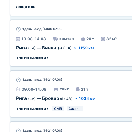
алкоголь
1 день
назад (14:30 07.08)
крытая
13.08–14.08
20 т
82 м³
Рига
Винница
(LV)
—
(UA)
~
1159 км
тнп на паллетах
1 день
назад (14:21 07.08)
тент
09.08–14.08
21 т
Рига
Бровары
(LV)
—
(UA)
~
1034 км
тнп на паллетах
CMR
Задняя
1 день
назад (14:21 07.08)