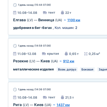
1 день
назад (15:44 07.08)
тент
10.08–14.08
22 т
Елгава
Винница
(LV)
—
(UA)
~
1100 км
удобрения в биг-бэгах
, Кол. машин:
2
1 день
назад (14:58 07.08)
крытая
11.08–12.08
0,65 т
0,25 м³
Резекне
Киев
(LV)
—
(UA)
~
912 км
металлические изделия
Возм. догруз
Боковая
Задн
1 день
назад (14:36 07.08)
тент
10.08–14.08
21,5 т
Рига
Киев
(LV)
—
(UA)
~
1437 км