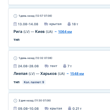
1 день
назад (12:57 07.08)
крытая
13.08–14.08
18 т
Рига
Киев
(LV)
—
(UA)
~
1064 км
тнп
1 день
назад (12:32 07.08)
тент
24.08–28.08
7 т
Лиепая
Харьков
(LV)
—
(UA)
~
1548 км
тнп
Кол. паллет: 9
2 дня
назад (11:30 07.08)
крытая
09.08–10.08
0,21 т