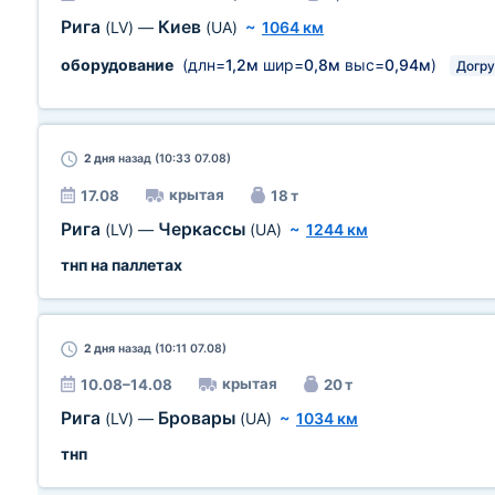
Рига
Киев
(LV)
—
(UA)
~
1064 км
оборудование
(длн=
1,2м
шир=
0,8м
выс=
0,94м
)
Догру
2 дня
назад (10:33 07.08)
крытая
17.08
18 т
Рига
Черкассы
(LV)
—
(UA)
~
1244 км
тнп на паллетах
2 дня
назад (10:11 07.08)
крытая
10.08–14.08
20 т
Рига
Бровары
(LV)
—
(UA)
~
1034 км
тнп