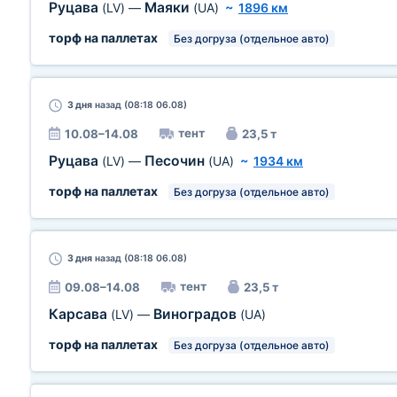
Руцава
Маяки
(LV)
—
(UA)
~
1896 км
торф на паллетах
Без догруза (отдельное авто)
3 дня
назад (08:18 06.08)
тент
10.08–14.08
23,5 т
Руцава
Песочин
(LV)
—
(UA)
~
1934 км
торф на паллетах
Без догруза (отдельное авто)
3 дня
назад (08:18 06.08)
тент
09.08–14.08
23,5 т
Карсава
Виноградов
(LV)
—
(UA)
торф на паллетах
Без догруза (отдельное авто)