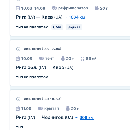
рефрижератор
10.08–14.08
20 т
Рига
Киев
(LV)
—
(UA)
~
1064 км
тнп на паллетах
CMR
Задняя
1 день
назад (13:01 07.08)
тент
10.08
20 т
86 м³
Рига обл.
Киев
(LV)
—
(UA)
тнп на паллетах
1 день
назад (12:57 07.08)
крытая
11.08
20 т
Рига
Чернигов
(LV)
—
(UA)
~
909 км
тнп