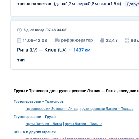
тнп на паллетах
(длн=
1,2м
шир=
0,8м
выс=
1,5м
)
Догру
5 дней
назад (07:48 04.08)
рефрижератор
11.08–12.08
22,4 т
86 
Рига
Киев
(LV)
—
(UA)
~
1437 км
тнп
Грузы и Транспорт для грузоперевозки Латвия — Литва, соседние 
Грузоперевозки
– Транспорт:
|
грузоперевозки Эстония – Литва
грузоперевозки Латвия – Польша
Грузоперевозки –
Грузы
:
|
грузы Эстония – Литва
грузы Латвия – Польша
DELLA в других странах
: