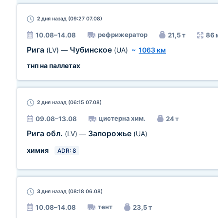
2 дня
назад (09:27 07.08)
рефрижератор
10.08–14.08
21,5 т
86 
Рига
Чубинское
(LV)
—
(UA)
~
1063 км
тнп на паллетах
2 дня
назад (06:15 07.08)
цистерна хим.
09.08–13.08
24 т
Рига обл.
Запорожье
(LV)
—
(UA)
химия
ADR: 8
3 дня
назад (08:18 06.08)
тент
10.08–14.08
23,5 т