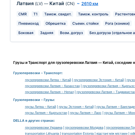
Латвия
Китай
(LV)
—
(CN)
~
2610 км
CMR
T1
Тамож. свидет.
Тамож. контроль
Растентов
Пневмоход
Обрешетка
Съемн. стойки
Рога (коники)
Боковая
Задняя
Возм. догруз
Без догруза (отдельное а
Грузы и Транспорт для грузоперевозки Латвия — Китай, соседние 
Грузоперевозки
– Транспорт:
|
|
грузоперевозки Литва – Китай
грузоперевозки Эстония – Китай
грузо
|
грузоперевозки Латвия – Казахстан
грузоперевозки Латвия – Кыргызс
|
грузоперевозки Латвия – Непал
грузоперевозки Латвия – Таджикиста
Грузоперевозки –
Грузы
:
|
|
грузы Литва – Китай
грузы Эстония – Китай
грузы Латвия – Банглад
|
|
грузы Латвия – Кыргызстан
грузы Латвия – Лаос
грузы Латвия – Мон
DELLA в других странах
:
|
|
грузоперевозки Украина
грузоперевозки Молдова
грузоперевозки Гр
|
|
|
transportation Lithuania
transportation Estonia
відстані між містами
odl