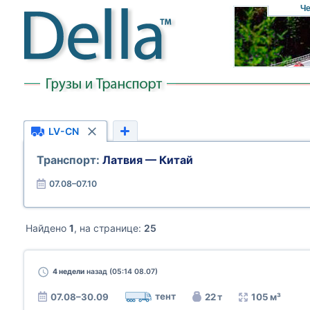
Че
LV-CN
Транспорт:
Латвия — Китай
07.08–07.10
Найдено
1
, на странице:
25
4 недели
назад (05:14 08.07)
тент
07.08–30.09
22 т
105 м³