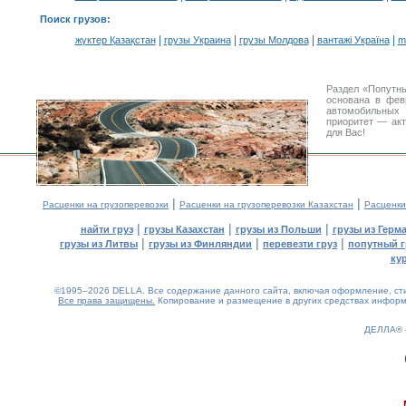
Поиск грузов
:
|
|
|
|
жүктер Қазақстан
грузы Украина
грузы Молдова
вантажі Україна
m
Раздел «Попутны
основана в фев
автомобильны
приоритет — акт
для Вас!
|
|
Расценки на грузоперевозки
Расценки на грузоперевозки Казахстан
Расценки
|
|
|
найти груз
грузы Казахстан
грузы из Польши
грузы из Герм
|
|
|
грузы из Литвы
грузы из Финляндии
перевезти груз
попутный г
ку
©1995–2026 DELLA. Все содержание данного сайта, включая оформление, стил
Все права защищены.
Копирование и размещение в других средствах информа
ДЕЛЛА®
0.14(aws2)
070826-00:36:32