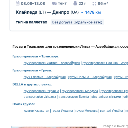
тент
08.08–13.08
22 т
86 м³
Клайпеда
Днипро
(LT)
—
(UA)
~
1478 км
тнп на паллетах
Без догруза (отдельное авто)
Грузы и Транспорт для грузоперевозки Литва — Азербайджан, сос
Грузоперевозки
– Транспорт:
|
грузоперевозки Латвия – Азербайджан
грузоперевозки Польша – Азе
Грузоперевозки –
Грузы
:
|
|
грузы Латвия – Азербайджан
грузы Польша – Азербайджан
грузы Ли
DELLA в других странах
:
|
|
грузоперевозки Украина
грузоперевозки Молдова
грузоперевозки Гр
|
|
|
transportation Lithuania
transportation Estonia
відстані між містами
odl
Поиск грузов
:
|
|
|
|
жүктер Қазақстан
грузы Украина
грузы Молдова
вантажі Україна
m
Раздел «Поиск г