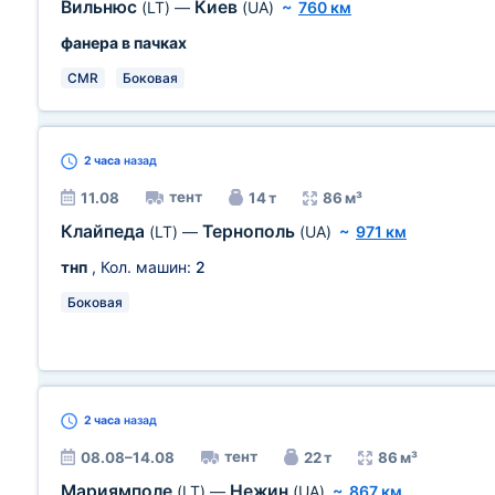
Вильнюс
Киев
(LT)
—
(UA)
~
760 км
фанера в пачках
CMR
Боковая
2 часа
назад
тент
11.08
14 т
86 м³
Клайпеда
Тернополь
(LT)
—
(UA)
~
971 км
тнп
, Кол. машин:
2
Боковая
2 часа
назад
тент
08.08–14.08
22 т
86 м³
Мариямполе
Нежин
(LT)
—
(UA)
~
867 км