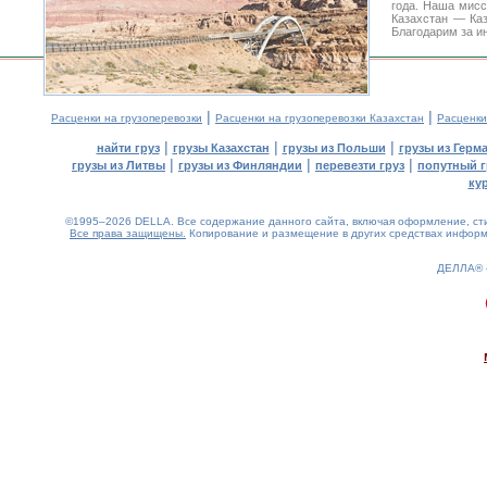
года. Наша мис
Казахстан — Ка
Благодарим за и
|
|
Расценки на грузоперевозки
Расценки на грузоперевозки Казахстан
Расценки
|
|
|
найти груз
грузы Казахстан
грузы из Польши
грузы из Герм
|
|
|
грузы из Литвы
грузы из Финляндии
перевезти груз
попутный г
ку
©1995–2026 DELLA. Все содержание данного сайта, включая оформление, стил
Все права защищены.
Копирование и размещение в других средствах информа
ДЕЛЛА®
0.19(aws4)
080826-17:01:52