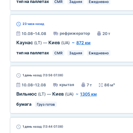
тнп на паллетах
CMR
Задняя
Ежедневно
23 часа
назад
рефрижератор
10.08–14.08
20 т
Каунас
Киев
(LT)
—
(UA)
~
872 км
тнп на паллетах
CMR
Задняя
Ежедневно
1 день
назад (13:56 07.08)
крытая
10.08–12.08
7 т
86 м³
Вильнюс
Киев
(LT)
—
(UA)
~
1305 км
бумага
Груз готов
1 день
назад (13:44 07.08)