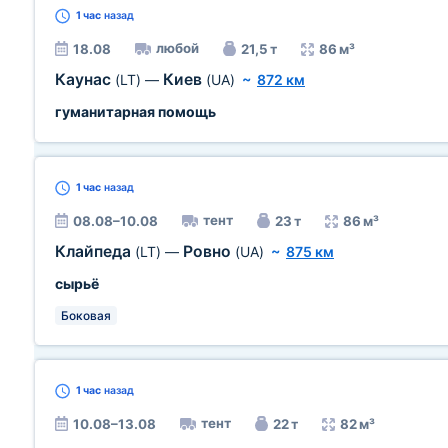
1 час
назад
любой
18.08
21,5 т
86 м³
Каунас
Киев
(LT)
—
(UA)
~
872 км
гуманитарная помощь
1 час
назад
тент
08.08–10.08
23 т
86 м³
Клайпеда
Ровно
(LT)
—
(UA)
~
875 км
сырьё
Боковая
1 час
назад
тент
10.08–13.08
22 т
82 м³