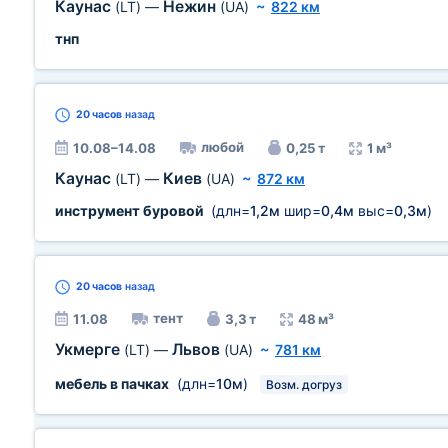
Каунас
Нежин
(LT)
—
(UA)
~
822 км
тнп
20 часов
назад
любой
10.08–14.08
0,25 т
1 м³
Каунас
Киев
(LT)
—
(UA)
~
872 км
инструмент буровой
(длн=
1,2м
шир=
0,4м
выс=
0,3м
)
20 часов
назад
тент
11.08
3,3 т
48 м³
Укмерге
Львов
(LT)
—
(UA)
~
781 км
мебель в пачках
(длн=
10м
)
Возм. догруз