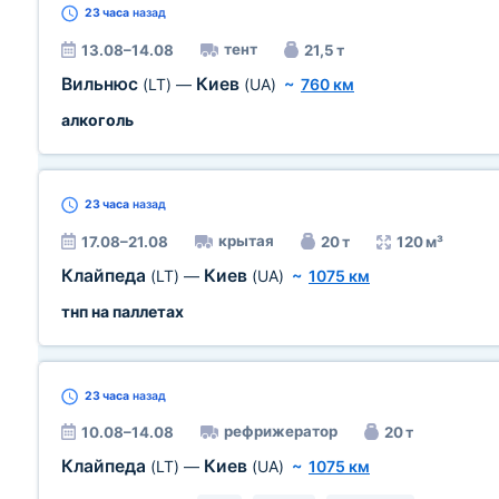
23 часа
назад
тент
13.08–14.08
21,5 т
Вильнюс
Киев
(LT)
—
(UA)
~
760 км
алкоголь
23 часа
назад
крытая
17.08–21.08
20 т
120 м³
Клайпеда
Киев
(LT)
—
(UA)
~
1075 км
тнп на паллетах
23 часа
назад
рефрижератор
10.08–14.08
20 т
Клайпеда
Киев
(LT)
—
(UA)
~
1075 км