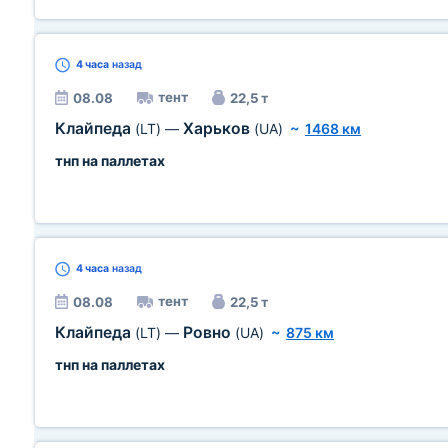
4 часа
назад
тент
08.08
22,5 т
Клайпеда
Харьков
(LT)
—
(UA)
~
1468 км
тнп на паллетах
4 часа
назад
тент
08.08
22,5 т
Клайпеда
Ровно
(LT)
—
(UA)
~
875 км
тнп на паллетах