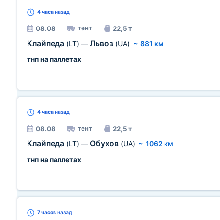
4 часа
назад
тент
08.08
22,5 т
Клайпеда
Львов
(LT)
—
(UA)
~
881 км
тнп на паллетах
4 часа
назад
тент
08.08
22,5 т
Клайпеда
Обухов
(LT)
—
(UA)
~
1062 км
тнп на паллетах
7 часов
назад