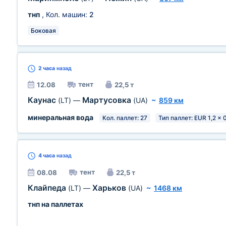
тнп
, Кол. машин:
2
Боковая
2 часа
назад
тент
12.08
22,5 т
Каунас
Мартусовка
(LT)
—
(UA)
~
859 км
минеральная вода
Кол. паллет: 27
Тип паллет: EUR 1,2 x 
4 часа
назад
тент
08.08
22,5 т
Клайпеда
Харьков
(LT)
—
(UA)
~
1468 км
тнп на паллетах