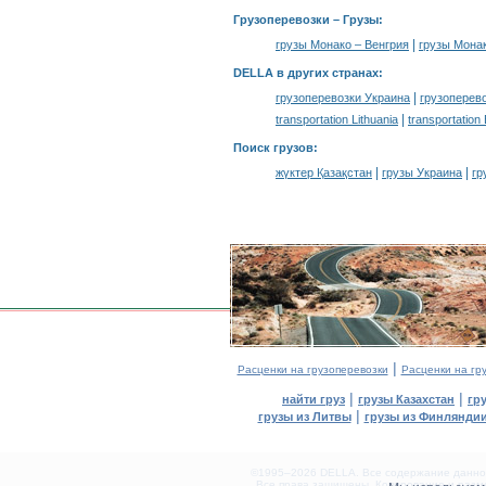
Грузоперевозки –
Грузы
:
|
грузы Монако – Венгрия
грузы Мона
DELLA в других странах
:
|
грузоперевозки Украина
грузоперев
|
transportation Lithuania
transportation
Поиск грузов
:
|
|
жүктер Қазақстан
грузы Украина
гр
|
Расценки на грузоперевозки
Расценки на гр
|
|
найти груз
грузы Казахстан
гр
|
грузы из Литвы
грузы из Финлянди
©1995–2026 DELLA. Все содержание данного
Все права защищены.
Копирование и разме