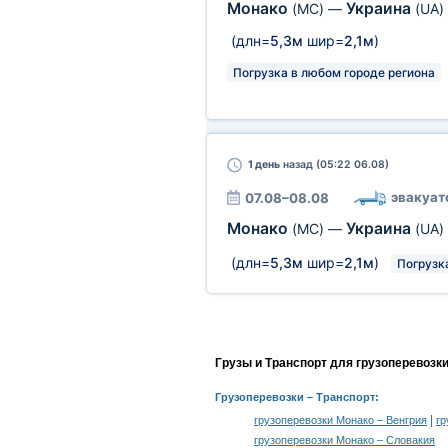
Монако
Украина
(MC)
—
(UA)
(длн=
5,3м
шир=
2,1м
)
Погрузка в любом городе региона
1 день
назад (05:22 06.08)
эвакуат
07.08–08.08
Монако
Украина
(MC)
—
(UA)
(длн=
5,3м
шир=
2,1м
)
Погрузк
Грузы и Транспорт для грузоперевозк
Грузоперевозки
– Транспорт:
|
грузоперевозки Монако – Венгрия
гр
грузоперевозки Монако – Словакия