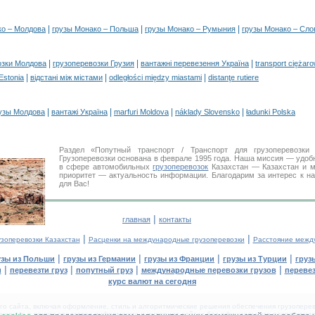
|
|
|
ко – Молдова
грузы Монако – Польша
грузы Монако – Румыния
грузы Монако – Сло
|
|
|
озки Молдова
грузоперевозки Грузия
вантажні перевезення Україна
transport ciężar
|
|
|
 Estonia
відстані між містами
odległości między miastami
distanţe rutiere
|
|
|
|
узы Молдова
вантажі Україна
marfuri Moldova
náklady Slovensko
ładunki Polska
Раздел «Попутный транспорт / Транспорт для грузоперевоз
Грузоперевозки основана в феврале 1995 года. Наша миссия — удо
в сфере автомобильных
грузоперевозок
Казахстан — Казахстан и м
приоритет — актуальность информации. Благодарим за интерес к н
для Вас!
|
главная
контакты
|
|
узоперевозки Казахстан
Расценки на международные грузоперевозки
Расстояние межд
|
|
|
|
узы из Польши
грузы из Германии
грузы из Франции
грузы из Турции
груз
|
|
|
|
и
перевезти груз
попутный груз
международные перевозки грузов
перевез
курс валют на сегодня
 сайта, включая оформление, стиль и алгоритмические решения обеспечения грузоперево
щение в других средствах информации и интернет-сайтах без официального разрешения '