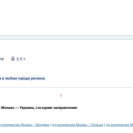
ор
2,5 т
а в любом городе региона
1
и Монако — Украина, соседние направления:
|
|
узоперевозки Монако – Молдова
грузоперевозки Монако – Польша
грузоперевозки 