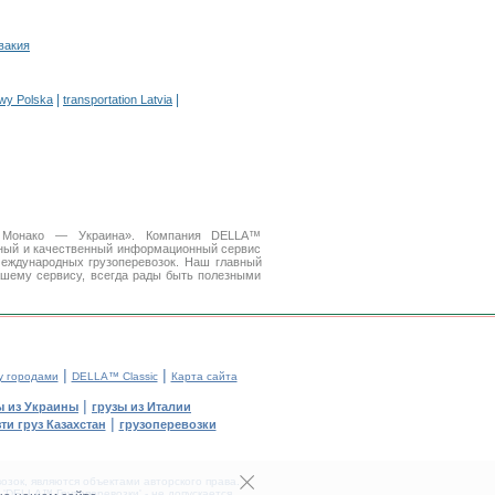
вакия
|
|
owy Polska
transportation Latvia
ки Монако — Украина». Компания DELLA™
бный и качественный информационный сервис
еждународных грузоперевозок. Наш главный
ашему сервису, всегда рады быть полезными
|
|
у городами
DELLA™ Classic
Карта сайта
|
ы из Украины
грузы из Италии
|
ти груз Казахстан
грузоперевозки
зок, являются объектами авторского права.
DELLA™ Грузоперевозки' - не допускается.