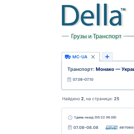
MC-UA
Транспорт:
Монако — Укра
07.08–07.10
Найдено
2
, на странице:
25
1 день
назад (05:22 06.08)
автово
07.08–08.08