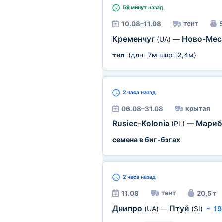
59 минут
назад
тент
10.08–11.08
5
Кременчуг
Ново-Ме
(UA)
—
тнп
(длн=
7м
шир=
2,4м
)
2 часа
назад
крытая
06.08–31.08
Rusiec-Kolonia
Мари
(PL)
—
семена в биг-бэгах
2 часа
назад
тент
11.08
20,5 т
Днипро
Птуй
(UA)
—
(SI)
~
19