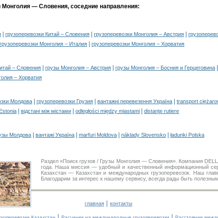
и Монголия — Словения, соседние направления:
|
|
|
я
грузоперевозки Китай – Словения
грузоперевозки Монголия – Австрия
грузоперево
|
грузоперевозки Монголия – Италия
грузоперевозки Монголия – Хорватия
|
|
Китай – Словения
грузы Монголия – Австрия
грузы Монголия – Босния и Герцеговина
голия – Хорватия
|
|
|
озки Молдова
грузоперевозки Грузия
вантажні перевезення Україна
transport ciężar
|
|
|
 Estonia
відстані між містами
odległości między miastami
distanţe rutiere
|
|
|
|
узы Молдова
вантажі Україна
marfuri Moldova
náklady Slovensko
ładunki Polska
Раздел «Поиск грузов / Грузы Монголия — Словения». Компания DEL
года. Наша миссия — удобный и качественный информационный се
Казахстан — Казахстан и международных грузоперевозок. Наш гла
Благодарим за интерес к нашему сервису, всегда рады быть полезным
|
главная
контакты
|
|
узоперевозки Казахстан
Расценки на международные грузоперевозки
Расстояние межд