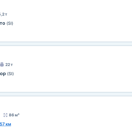
,2 т
сто
(SI)
22 т
бор
(SI)
86 м³
57 км