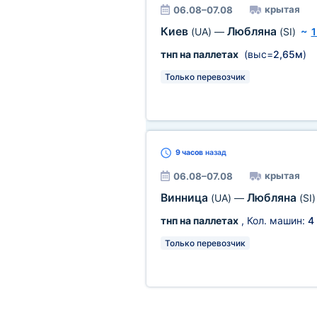
крытая
06.08–07.08
Киев
Любляна
(UA)
—
(SI)
~
1
тнп на паллетах
(выс=
2,65м
)
Только перевозчик
9 часов
назад
крытая
06.08–07.08
Винница
Любляна
(UA)
—
(SI)
тнп на паллетах
, Кол. машин:
4
Только перевозчик