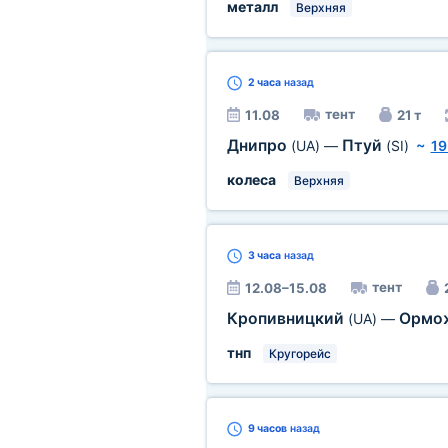
металл
Верхняя
2 часа
назад
тент
11.08
21 т
Днипро
Птуй
(UA)
—
(SI)
~
19
колеса
Верхняя
3 часа
назад
тент
12.08–15.08
Кропивницкий
Ормо
(UA)
—
тнп
Кругорейс
9 часов
назад