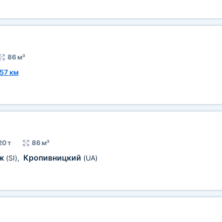
86 м³
57 км
20 т
86 м³
ж
Кропивницкий
(SI)
,
(UA)