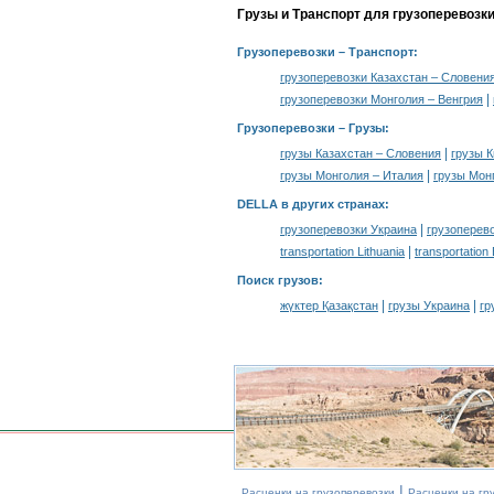
Грузы и Транспорт для грузоперевозк
Грузоперевозки
– Транспорт:
грузоперевозки Казахстан – Словени
|
грузоперевозки Монголия – Венгрия
Грузоперевозки –
Грузы
:
|
грузы Казахстан – Словения
грузы 
|
грузы Монголия – Италия
грузы Мон
DELLA в других странах
:
|
грузоперевозки Украина
грузоперев
|
transportation Lithuania
transportation
Поиск грузов
:
|
|
жүктер Қазақстан
грузы Украина
гр
|
Расценки на грузоперевозки
Расценки на гр