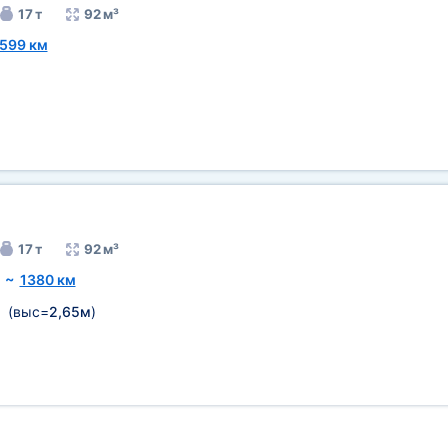
17 т
92 м³
599 км
17 т
92 м³
~
1380 км
(выс=
2,65м
)