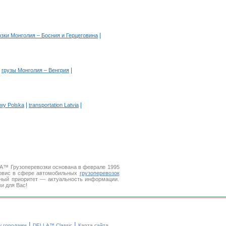
|
зки Монголия – Босния и Герцеговина
|
|
грузы Монголия – Венгрия
|
|
owy Polska
transportation Latvia
LA™ Грузоперевозки основана в феврале 1995
рвис в сфере автомобильных
грузоперевозок
вный приоритет — актуальность информации.
и для Вас!
|
|
у городами
DELLA™ Classic
Карта сайта