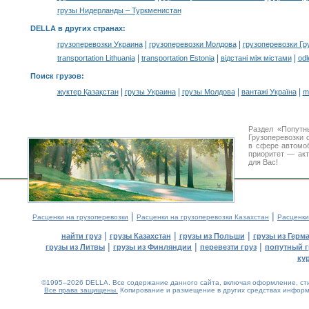
грузы Нидерланды – Туркменистан
DELLA в других странах
:
|
|
грузоперевозки Украина
грузоперевозки Молдова
грузоперевозки Гр
|
|
|
transportation Lithuania
transportation Estonia
відстані між містами
odl
Поиск грузов
:
|
|
|
|
жүктер Қазақстан
грузы Украина
грузы Молдова
вантажі Україна
m
Раздел «Попутн
Грузоперевозки 
в сфере автом
приоритет — акт
для Вас!
|
|
Расценки на грузоперевозки
Расценки на грузоперевозки Казахстан
Расценки
|
|
|
найти груз
грузы Казахстан
грузы из Польши
грузы из Герм
|
|
|
грузы из Литвы
грузы из Финляндии
перевезти груз
попутный г
ку
©1995–2026 DELLA. Все содержание данного сайта, включая оформление, стил
Все права защищены.
Копирование и размещение в других средствах информа