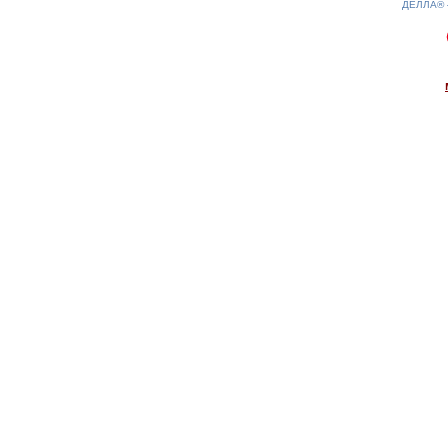
ДЕЛЛА®
0.13(aws2)
100826-23:19:37