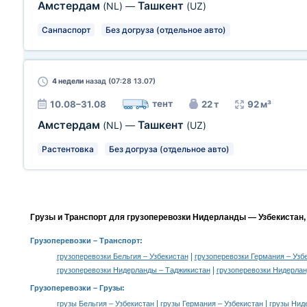
Амстердам
Ташкент
(NL)
—
(UZ)
Санпаспорт
Без догруза (отдельное авто)
4 недели
назад (07:28 13.07)
тент
10.08–31.08
22 т
92 м³
Амстердам
Ташкент
(NL)
—
(UZ)
Растентовка
Без догруза (отдельное авто)
Грузы и Транспорт для грузоперевозки Нидерланды — Узбекистан,
Грузоперевозки
– Транспорт:
|
грузоперевозки Бельгия – Узбекистан
грузоперевозки Германия – Узб
|
грузоперевозки Нидерланды – Таджикистан
грузоперевозки Нидерлан
Грузоперевозки –
Грузы
:
|
|
грузы Бельгия – Узбекистан
грузы Германия – Узбекистан
грузы Нид