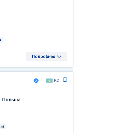
л
Подробнее
KZ
Польша
,
ки)