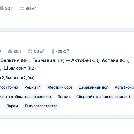
20 т
86 м³
0
р
20 т
96 м³
-25 C
Бельгия
Германия
Актобе
Астана
(BE)
,
(DE)
—
(KZ)
,
(KZ)
,
Шымкент
,
(KZ)
=
2,5м
выс=
2,9м
)
лосуточно
Ремни 14
Жесткий борт
Деревянный пол
Рога (кони
узка в любом городе региона
Догруз
Сборный груз (консолидация)
Паром
Терморегистратор