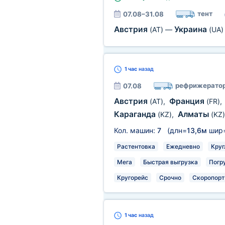
тент
07.08–31.08
Австрия
Украина
(AT)
—
(UA)
1 час
назад
рефрижерато
07.08
Австрия
Франция
(AT)
,
(FR)
,
Караганда
Алматы
(KZ)
,
(KZ)
Кол. машин:
7
(длн=
13,6м
шир
Растентовка
Ежедневно
Круг
Мега
Быстрая выгрузка
Погр
Кругорейс
Срочно
Скоропорт
1 час
назад