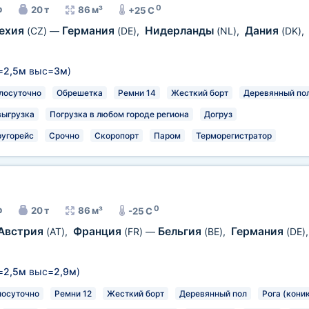
0
р
20 т
86 м³
+25 C
ехия
Германия
Нидерланды
Дания
(CZ)
—
(DE)
,
(NL)
,
(DK)
,
=
2,5м
выс=
3м
)
лосуточно
Обрешетка
Ремни 14
Жесткий борт
Деревянный по
выгрузка
Погрузка в любом городе региона
Догруз
ругорейс
Срочно
Скоропорт
Паром
Терморегистратор
0
р
20 т
86 м³
-25 C
Австрия
Франция
Бельгия
Германия
(AT)
,
(FR)
—
(BE)
,
(DE)
=
2,5м
выс=
2,9м
)
лосуточно
Ремни 12
Жесткий борт
Деревянный пол
Рога (кони