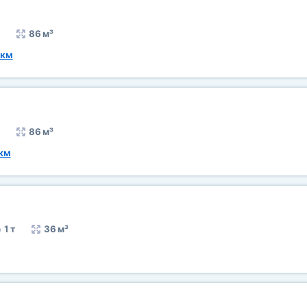
86 м³
 км
86 м³
 км
1 т
36 м³