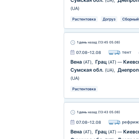
Сумская обл.
Днепроп
(UA)
,
(UA)
Растентовка
Догруз
Сборный 
1 день
назад (13:45 05.08)
тент
07.08–12.08
Вена
Грац
Киевс
(AT)
,
(AT)
—
Сумская обл.
Днепроп
(UA)
,
(UA)
Растентовка
1 день
назад (13:43 05.08)
рефриж
07.08–12.08
Вена
Грац
Киевс
(AT)
,
(AT)
—