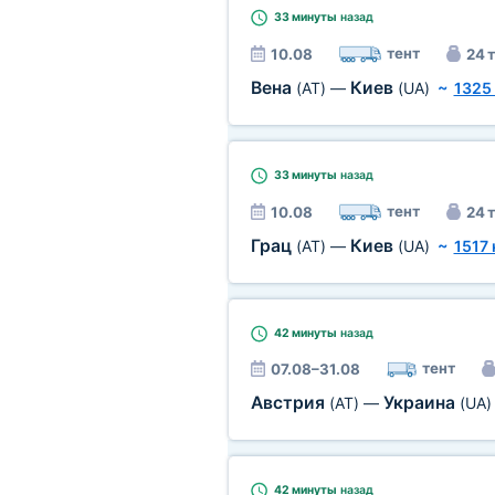
33 минуты
назад
тент
10.08
24 т
Вена
Киев
(AT)
—
(UA)
~
1325
33 минуты
назад
тент
10.08
24 т
Грац
Киев
(AT)
—
(UA)
~
1517
42 минуты
назад
тент
07.08–31.08
Австрия
Украина
(AT)
—
(UA)
42 минуты
назад