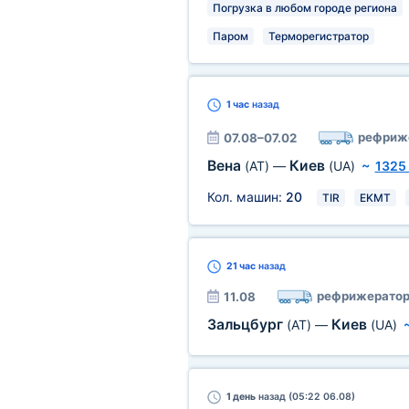
Погрузка в любом городе региона
Паром
Терморегистратор
1 час
назад
рефриж
07.08–07.02
Вена
Киев
(AT)
—
(UA)
~
1325
Кол. машин:
20
TIR
EKMT
21 час
назад
рефрижерато
11.08
Зальцбург
Киев
(AT)
—
(UA)
1 день
назад (05:22 06.08)