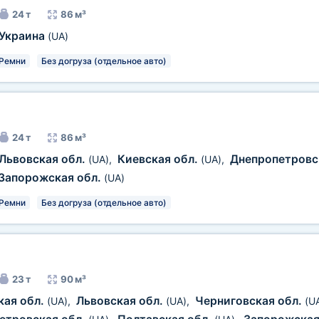
24 т
86 м³
Украина
(UA)
Ремни
Без догруза (отдельное авто)
24 т
86 м³
Львовская обл.
Киевская обл.
Днепропетровс
(UA)
,
(UA)
,
Запорожская обл.
(UA)
Ремни
Без догруза (отдельное авто)
23 т
90 м³
кая обл.
Львовская обл.
Черниговская обл.
(UA)
,
(UA)
,
(U