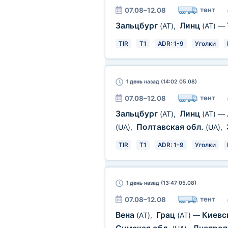
тент
07.08–12.08
Зальцбург
Линц
(AT)
,
(AT)
—
TIR
T1
ADR: 1-9
Уголки
1 день
назад (14:02 05.08)
тент
07.08–12.08
Зальцбург
Линц
(AT)
,
(AT)
—
Полтавская обл.
(UA)
,
(UA)
,
TIR
T1
ADR: 1-9
Уголки
1 день
назад (13:47 05.08)
тент
07.08–12.08
Вена
Грац
Киевс
(AT)
,
(AT)
—