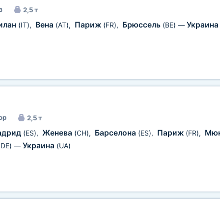
з
2,5 т
илан
Вена
Париж
Брюссель
Украин
(IT)
,
(AT)
,
(FR)
,
(BE)
—
ор
2,5 т
адрид
Женева
Барселона
Париж
Мюн
(ES)
,
(CH)
,
(ES)
,
(FR)
,
Украина
(DE)
—
(UA)