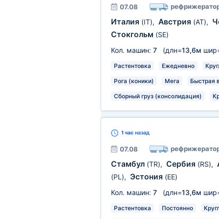
рефрижерато
07.08
Италия
Австрия
Ч
(IT)
,
(AT)
,
Стокгольм
(SE)
Кол. машин:
7
(длн=
13,6м
шир
Растентовка
Ежедневно
Круг
Рога (коники)
Мега
Быстрая 
Сборный груз (консолидация)
К
1 час
назад
рефрижерато
07.08
Стамбул
Сербия
(TR)
,
(RS)
,
Эстония
(PL)
,
(EE)
Кол. машин:
7
(длн=
13,6м
шир
Растентовка
Постоянно
Круг