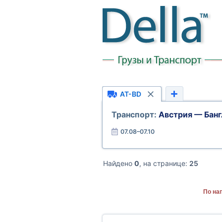
AT-BD
Транспорт:
Австрия — Бан
07.08–07.10
Найдено
0
, на странице:
25
По на