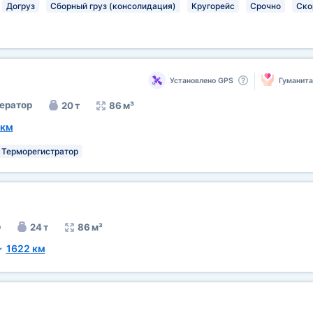
Догруз
Сборный груз (консолидация)
Кругорейс
Срочно
Ско
Установлено GPS
Гуманит
ератор
20 т
86 м³
 км
Терморегистратор
р
24 т
86 м³
~
1622 км