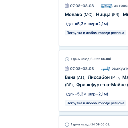
автово
07.08–08.08
Монако
Ницца
М
(MC)
,
(FR)
,
(длн=
5,3м
шир=
2,1м
)
Погрузка в любом городе региона
1 день
назад (05:22 06.08)
эвакуат
07.08–08.08
Вена
Лиссабон
М
(AT)
,
(PT)
,
Франкфурт-на-Майне
(DE)
,
(длн=
5,3м
шир=
2,1м
)
Погрузка в любом городе региона
1 день
назад (14:09 05.08)