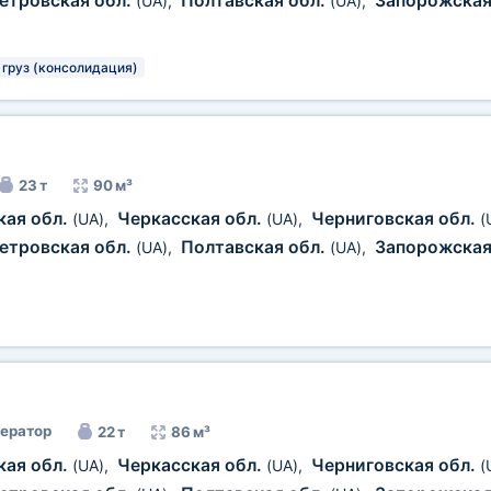
етровская обл.
Полтавская обл.
Запорожская
(UA)
,
(UA)
,
груз (консолидация)
23 т
90 м³
кая обл.
Черкасская обл.
Черниговская обл.
(UA)
,
(UA)
,
(
етровская обл.
Полтавская обл.
Запорожская
(UA)
,
(UA)
,
ератор
22 т
86 м³
кая обл.
Черкасская обл.
Черниговская обл.
(UA)
,
(UA)
,
(