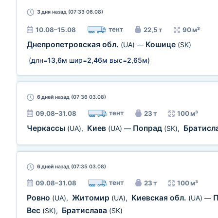
3 дня
назад (07:33 06.08)
тент
10.08–15.08
22,5 т
90 м³
Днепропетровская обл.
Кошице
(UA)
—
(SK)
(длн=
13,6м
шир=
2,46м
выс=
2,65м
)
6 дней
назад (07:36 03.08)
тент
09.08–31.08
23 т
100 м³
Черкассы
Киев
Попрад
Братисл
(UA)
,
(UA)
—
(SK)
,
6 дней
назад (07:35 03.08)
тент
09.08–31.08
23 т
100 м³
Ровно
Житомир
Киевская обл.
(UA)
,
(UA)
,
(UA)
—
Вес
Братислава
(SK)
,
(SK)