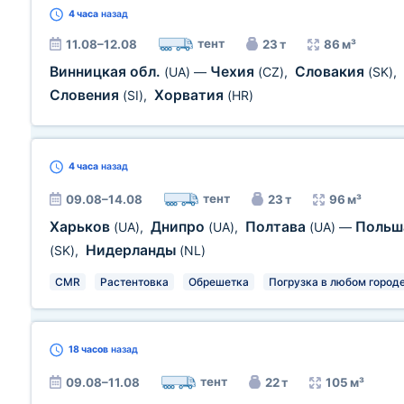
4 часа
назад
тент
11.08–12.08
23 т
86 м³
Винницкая обл.
Чехия
Словакия
(UA)
—
(CZ)
,
(SK)
,
Словения
Хорватия
(SI)
,
(HR)
4 часа
назад
тент
09.08–14.08
23 т
96 м³
Харьков
Днипро
Полтава
Поль
(UA)
,
(UA)
,
(UA)
—
Нидерланды
(SK)
,
(NL)
CMR
Растентовка
Обрешетка
Погрузка в любом городе
18 часов
назад
тент
09.08–11.08
22 т
105 м³