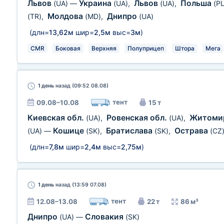
Львов
Украина
Львов
Польша
(UA)
—
(UA)
,
(UA)
,
(PL
Молдова
Днипро
(TR)
,
(MD)
,
(UA)
(длн=
13,62м
шир=
2,5м
выс=
3м
)
CMR
Боковая
Верхняя
Полуприцеп
Штора
Мега
1 день
назад (09:52 08.08)
тент
09.08–10.08
15 т
Киевская обл.
Ровенская обл.
Житомир
(UA)
,
(UA)
,
Кошице
Братислава
Острава
(UA)
—
(SK)
,
(SK)
,
(CZ
(длн=
7,8м
шир=
2,4м
выс=
2,75м
)
1 день
назад (13:59 07.08)
тент
12.08–13.08
22 т
86 м³
Днипро
Словакия
(UA)
—
(SK)