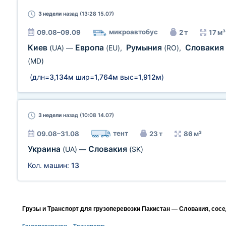
3 недели
назад (13:28 15.07)
микроавтобус
09.08–09.09
2 т
17 м³
Киев
Европа
Румыния
Словакия
(UA)
—
(EU)
,
(RO)
,
(MD)
(длн=
3,134м
шир=
1,764м
выс=
1,912м
)
3 недели
назад (10:08 14.07)
тент
09.08–31.08
23 т
86 м³
Украина
Словакия
(UA)
—
(SK)
Кол. машин:
13
Грузы и Транспорт для грузоперевозки Пакистан — Словакия, сос