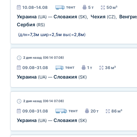
тент
10.08–14.08
5 т
50 м³
Украина
Словакия
Чехия
Венгр
(UA)
—
(SK)
,
(CZ)
,
Сербия
(RS)
(длн=
7,3м
шир=
2,5м
выс=
2,8м
)
2 дня
назад (06:14 07.08)
тент
09.08–31.08
1 т
36 м³
Украина
Словакия
(UA)
—
(SK)
2 дня
назад (06:14 07.08)
тент
09.08–31.08
20 т
86 м³
Украина
Словакия
(UA)
—
(SK)