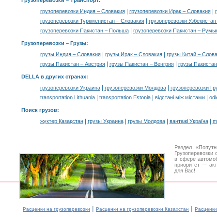
Грузоперевозки
– Транспорт:
|
|
грузоперевозки Индия – Словакия
грузоперевозки Ирак – Словакия
|
грузоперевозки Туркменистан – Словакия
грузоперевозки Узбекистан
|
грузоперевозки Пакистан – Польша
грузоперевозки Пакистан – Румы
Грузоперевозки –
Грузы
:
|
|
грузы Индия – Словакия
грузы Ирак – Словакия
грузы Китай – Слов
|
|
грузы Пакистан – Австрия
грузы Пакистан – Венгрия
грузы Пакиста
DELLA в других странах
:
|
|
грузоперевозки Украина
грузоперевозки Молдова
грузоперевозки Гр
|
|
|
transportation Lithuania
transportation Estonia
відстані між містами
odl
Поиск грузов
:
|
|
|
|
жүктер Қазақстан
грузы Украина
грузы Молдова
вантажі Україна
m
Раздел «Попут
Грузоперевозки 
в сфере автом
приоритет — акт
для Вас!
|
|
Расценки на грузоперевозки
Расценки на грузоперевозки Казахстан
Расценки