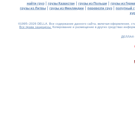
|
|
|
найти груз
грузы Казахстан
грузы из Польши
грузы из Герм
|
|
|
грузы из Литвы
грузы из Финляндии
перевезти груз
попутный г
ку
©1995–2026 DELLA. Все содержание данного сайта, включая оформление, стил
Все права защищены.
Копирование и размещение в других средствах информа
ДЕЛЛА®
0.1(aws3)
090826-14:14:46