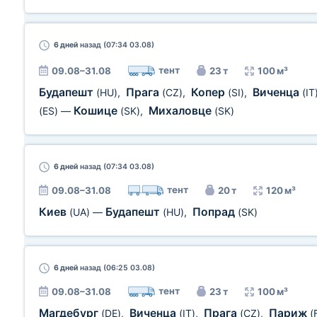
6 дней
назад (07:34 03.08)
тент
09.08–31.08
23 т
100 м³
Будапешт
Прага
Копер
Виченца
(HU)
,
(CZ)
,
(SI)
,
(IT
Кошице
Михаловце
(ES)
—
(SK)
,
(SK)
6 дней
назад (07:34 03.08)
тент
09.08–31.08
20 т
120 м³
Киев
Будапешт
Попрад
(UA)
—
(HU)
,
(SK)
6 дней
назад (06:25 03.08)
тент
09.08–31.08
23 т
100 м³
Магдебург
Виченца
Прага
Париж
(DE)
,
(IT)
,
(CZ)
,
(