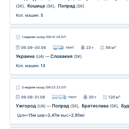
Кошице
Попрад
(SK)
,
(SK)
,
(SK)
Кол. машин:
5
1 неделю
назад (08:41 28.07)
тент
09.08–30.09
23 т
86 м³
Украина
Словакия
(UA)
—
(SK)
Кол. машин:
13
2 недели
назад (06:23 23.07)
тент
09.08–31.08
20 т
120 м³
Ужгород
Попрад
Братислава
Бу
(UA)
—
(SK)
,
(SK)
,
(длн=
15м
шир=
2,47м
выс=
2,95м
)