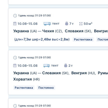
1 день
назад (11:29 07.08)
тент
10.08–15.08
7 т
50 м³
Украина
Чехия
Словакия
Венгр
(UA)
—
(CZ)
,
(SK)
,
(длн=
7,3м
шир=
2,48м
выс=
2,8м
)
Растентовка
Постоя
1 день
назад (11:29 07.08)
тент
10.08–15.08
2 т
Украина
Словакия
Венгрия
Рум
(UA)
—
(SK)
,
(HU)
,
Хорватия
(HR)
Растентовка
Постоянно
1 день
назад (11:29 07.08)