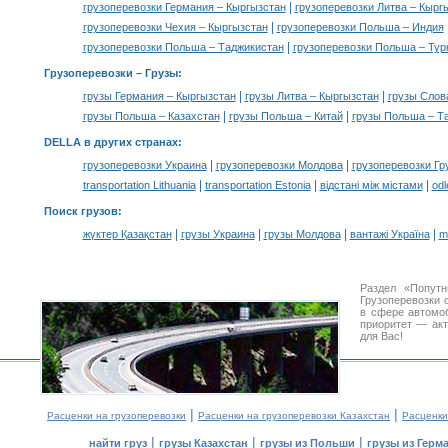
|
грузоперевозки Германия – Кыргызстан
грузоперевозки Литва – Кырг
|
грузоперевозки Чехия – Кыргызстан
грузоперевозки Польша – Индия
|
грузоперевозки Польша – Таджикистан
грузоперевозки Польша – Тур
Грузоперевозки –
Грузы
:
|
|
грузы Германия – Кыргызстан
грузы Литва – Кыргызстан
грузы Слов
|
|
грузы Польша – Казахстан
грузы Польша – Китай
грузы Польша – Т
DELLA в других странах
:
|
|
грузоперевозки Украина
грузоперевозки Молдова
грузоперевозки Гр
|
|
|
transportation Lithuania
transportation Estonia
відстані між містами
odl
Поиск грузов
:
|
|
|
|
жүктер Қазақстан
грузы Украина
грузы Молдова
вантажі Україна
m
Раздел «Попут
Грузоперевозки 
в сфере автом
приоритет — акт
для Вас!
|
|
Расценки на грузоперевозки
Расценки на грузоперевозки Казахстан
Расценки
|
|
|
найти груз
грузы Казахстан
грузы из Польши
грузы из Герм