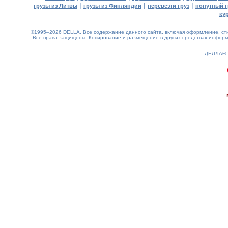
|
|
|
грузы из Литвы
грузы из Финляндии
перевезти груз
попутный г
ку
©1995–2026 DELLA. Все содержание данного сайта, включая оформление, стил
Все права защищены.
Копирование и размещение в других средствах информа
ДЕЛЛА®
0.14(aws2)
090826-16:00:06