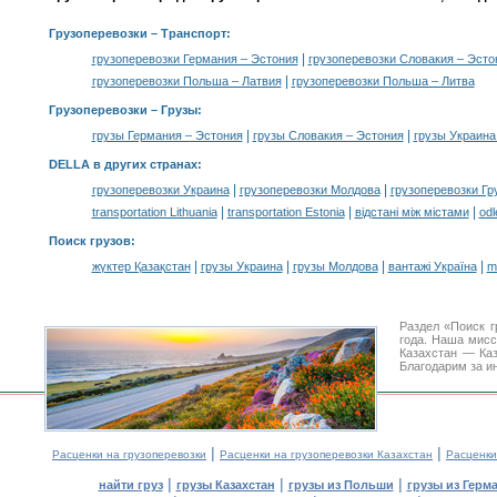
Грузоперевозки
– Транспорт:
|
грузоперевозки Германия – Эстония
грузоперевозки Словакия – Эсто
|
грузоперевозки Польша – Латвия
грузоперевозки Польша – Литва
Грузоперевозки –
Грузы
:
|
|
грузы Германия – Эстония
грузы Словакия – Эстония
грузы Украина
DELLA в других странах
:
|
|
грузоперевозки Украина
грузоперевозки Молдова
грузоперевозки Гр
|
|
|
transportation Lithuania
transportation Estonia
відстані між містами
odl
Поиск грузов
:
|
|
|
|
жүктер Қазақстан
грузы Украина
грузы Молдова
вантажі Україна
m
Раздел «Поиск 
года. Наша мис
Казахстан — Ка
Благодарим за и
|
|
Расценки на грузоперевозки
Расценки на грузоперевозки Казахстан
Расценки
|
|
|
найти груз
грузы Казахстан
грузы из Польши
грузы из Герм