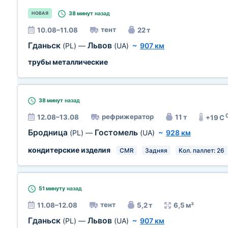
38 минут
назад
НОВАЯ
тент
10.08–11.08
22 т
Гданьск
Львов
(PL)
—
(UA)
~
907 км
трубы металлические
38 минут
назад
рефрижератор
12.08–13.08
11 т
+19 C
Бродница
Гостомель
(PL)
—
(UA)
~
928 км
кондитерские изделия
CMR
Задняя
Кол. паллет: 26
51 минуту
назад
тент
11.08–12.08
5,2 т
6,5 м³
Гданьск
Львов
(PL)
—
(UA)
~
907 км