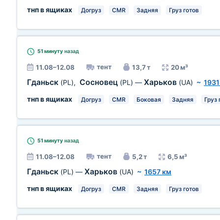
тнп в ящиках
Догруз
CMR
Задняя
Груз готов
51 минуту
назад
тент
11.08–12.08
13,7 т
20 м³
Гданьск
Сосновец
Харьков
(PL)
,
(PL)
—
(UA)
~
1931
тнп в ящиках
Догруз
CMR
Боковая
Задняя
Груз 
51 минуту
назад
тент
11.08–12.08
5,2 т
6,5 м³
Гданьск
Харьков
(PL)
—
(UA)
~
1657 км
тнп в ящиках
Догруз
CMR
Задняя
Груз готов