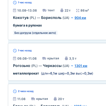
1 час
назад
тент
10.08–13.08
22 т
86 м³
Кокотув
Борисполь
(PL)
—
(UA)
~
904 км
бумага в рулонах
Без догруза (отдельное авто)
1 час
назад
крытая
09.08–11.08
3,5 т
Рогозьно
Черкассы
(PL)
—
(UA)
~
1301 км
металлопрокат
(длн=
6,1м
шир=
0,3м
выс=
0,3м
)
2 часа
назад
крытая
11.08
20 т