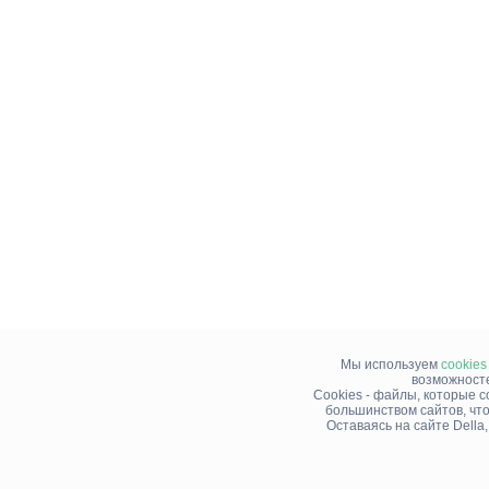
Мы используем
cookies
возможносте
Cookies - файлы, которые 
большинством сайтов, чт
Оставаясь на сайте Della