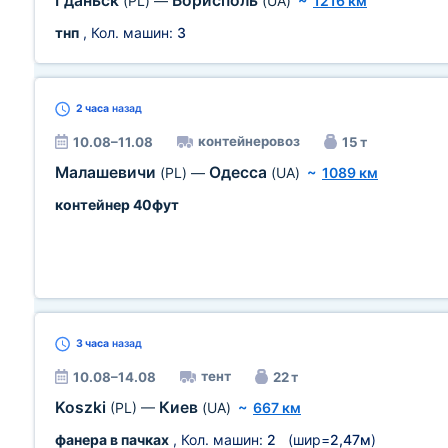
Гданьск
Борисполь
(PL)
—
(UA)
~
1216 км
тнп
, Кол. машин:
3
2 часа
назад
контейнеровоз
10.08–11.08
15 т
Малашевичи
Одесса
(PL)
—
(UA)
~
1089 км
контейнер 40фут
3 часа
назад
тент
10.08–14.08
22 т
Koszki
Киев
(PL)
—
(UA)
~
667 км
фанера в пачках
, Кол. машин:
2
(шир=
2,47м
)