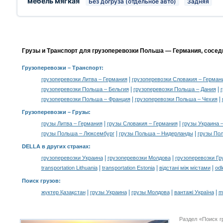
мебель мягкая
Без догруза (отдельное авто)
Задняя
Грузы и Транспорт для грузоперевозки Польша — Германия, сосед
Грузоперевозки
– Транспорт:
|
грузоперевозки Литва – Германия
грузоперевозки Словакия – Герман
|
|
грузоперевозки Польша – Бельгия
грузоперевозки Польша – Дания
|
|
грузоперевозки Польша – Франция
грузоперевозки Польша – Чехия
Грузоперевозки –
Грузы
:
|
|
грузы Литва – Германия
грузы Словакия – Германия
грузы Украина 
|
|
грузы Польша – Люксембург
грузы Польша – Нидерланды
грузы По
DELLA в других странах
:
|
|
грузоперевозки Украина
грузоперевозки Молдова
грузоперевозки Гр
|
|
|
transportation Lithuania
transportation Estonia
відстані між містами
odl
Поиск грузов
:
|
|
|
|
жүктер Қазақстан
грузы Украина
грузы Молдова
вантажі Україна
m
Раздел «Поиск г