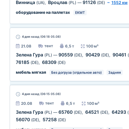
Винница
Вроцлав
91126
(UA)
,
(PL)
—
(DE)
~
1552 км
оборудование на паллетах
EKMT
4 дня
назад (06:18 05.08)
тент
21.08
6,5 т
100 м³
Зелена Гура
90559
90429
90461
(PL)
—
(DE)
,
(DE)
,
76185
68309
(DE)
,
(DE)
мебель мягкая
Без догруза (отдельное авто)
Задняя
4 дня
назад (06:15 05.08)
тент
20.08
6,5 т
100 м³
Зелена Гура
65760
64521
64293
(PL)
—
(DE)
,
(DE)
,
56070
57258
(DE)
,
(DE)