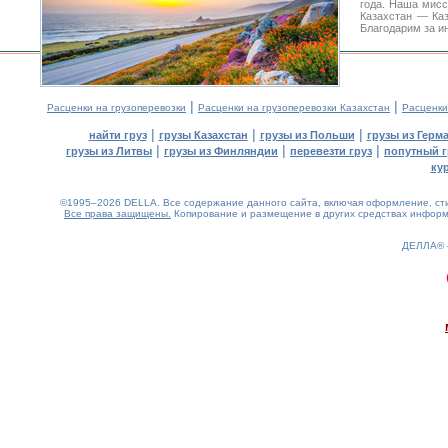
года. Наша мис
Казахстан — Ка
Благодарим за и
|
|
Расценки на грузоперевозки
Расценки на грузоперевозки Казахстан
Расценки
|
|
|
найти груз
грузы Казахстан
грузы из Польши
грузы из Герм
|
|
|
грузы из Литвы
грузы из Финляндии
перевезти груз
попутный г
ку
©1995–2026 DELLA. Все содержание данного сайта, включая оформление, стил
Все права защищены.
Копирование и размещение в других средствах информа
ДЕЛЛА®
0.12(aws3)
090826-10:33:54