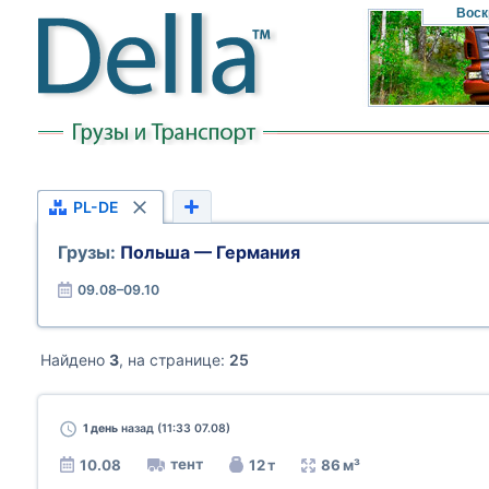
Воск
PL-DE
Грузы:
Польша — Германия
09.08–09.10
Найдено
3
, на странице:
25
1 день
назад (11:33 07.08)
тент
10.08
12 т
86 м³