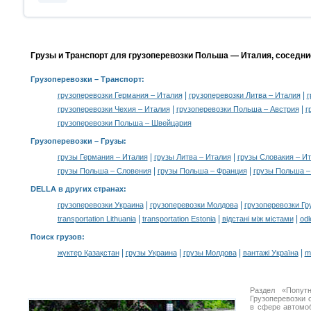
Грузы и Транспорт для грузоперевозки Польша — Италия, соседни
Грузоперевозки
– Транспорт:
|
|
грузоперевозки Германия – Италия
грузоперевозки Литва – Италия
г
|
|
грузоперевозки Чехия – Италия
грузоперевозки Польша – Австрия
г
грузоперевозки Польша – Швейцария
Грузоперевозки –
Грузы
:
|
|
грузы Германия – Италия
грузы Литва – Италия
грузы Словакия – И
|
|
грузы Польша – Словения
грузы Польша – Франция
грузы Польша –
DELLA в других странах
:
|
|
грузоперевозки Украина
грузоперевозки Молдова
грузоперевозки Гр
|
|
|
transportation Lithuania
transportation Estonia
відстані між містами
odl
Поиск грузов
:
|
|
|
|
жүктер Қазақстан
грузы Украина
грузы Молдова
вантажі Україна
m
Раздел «Попут
Грузоперевозки 
в сфере автом