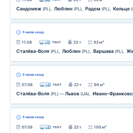
Сандомеж
Люблин
Радом
Кельце
(PL)
,
(PL)
,
(PL)
,
(
5 часов
назад
тент
11.08
23 т
92 м³
Сталёва-Воля
Люблин
Варшава
Ж
(PL)
,
(PL)
,
(PL)
,
5 часов
назад
тент
07.08
22 т
96 м³
Сталёва-Воля
Львов
Ивано-Франков
(PL)
—
(UA)
,
5 часов
назад
тент
07.08
22 т
100 м³