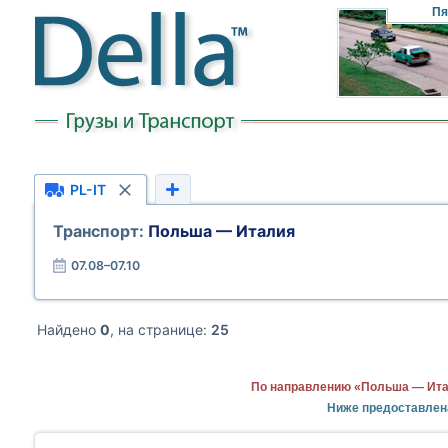
Пя
PL-IT
Транспорт:
Польша — Италия
07.08–07.10
Найдено
0
, на странице:
25
По направлению «Польша — Итал
Ниже предоставлен