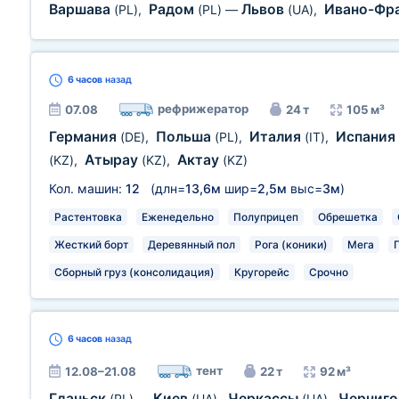
Варшава
Радом
Львов
Ивано-Фр
(PL)
,
(PL)
—
(UA)
,
6 часов
назад
рефрижератор
07.08
24 т
105 м³
Германия
Польша
Италия
Испания
(DE)
,
(PL)
,
(IT)
,
Атырау
Актау
(KZ)
,
(KZ)
,
(KZ)
Кол. машин:
12
(длн=
13,6м
шир=
2,5м
выс=
3м
)
Растентовка
Еженедельно
Полуприцеп
Обрешетка
Жесткий борт
Деревянный пол
Рога (коники)
Мега
Сборный груз (консолидация)
Кругорейс
Срочно
6 часов
назад
тент
12.08–21.08
22 т
92 м³
Гданьск
Киев
Черкассы
Черниг
(PL)
—
(UA)
,
(UA)
,