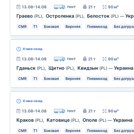
тент
13.08–14.08
21 т
90 м³
Граево
Остроленка
Белосток
Ук
(PL)
,
(PL)
,
(PL)
—
CMR
T1
Боковая
Верхняя
Пневмоход
Без догруз
4 часа
назад
тент
13.08–14.08
21 т
90 м³
Гданьск
Щитно
Квидзын
Украин
(PL)
,
(PL)
,
(PL)
—
CMR
T1
Боковая
Верхняя
Пневмоход
Без догруз
4 часа
назад
тент
13.08–14.08
21 т
90 м³
Краков
Катовице
Ополе
Украина
(PL)
,
(PL)
,
(PL)
—
CMR
T1
Боковая
Верхняя
Пневмоход
Без догруз