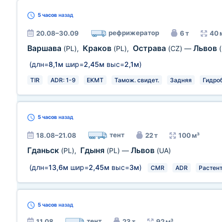
5 часов
назад
рефрижератор
20.08–30.09
6 т
40 
Варшава
Краков
Острава
Львов
(PL)
,
(PL)
,
(CZ)
—
(длн=
8,1м
шир=
2,45м
выс=
2,1м
)
TIR
ADR: 1-9
EKMT
Тамож. свидет.
Задняя
Гидро
5 часов
назад
тент
18.08–21.08
22 т
100 м³
Гданьск
Гдыня
Львов
(PL)
,
(PL)
—
(UA)
(длн=
13,6м
шир=
2,45м
выс=
3м
)
CMR
ADR
Растен
5 часов
назад
тент
11.08
23 т
92 м³