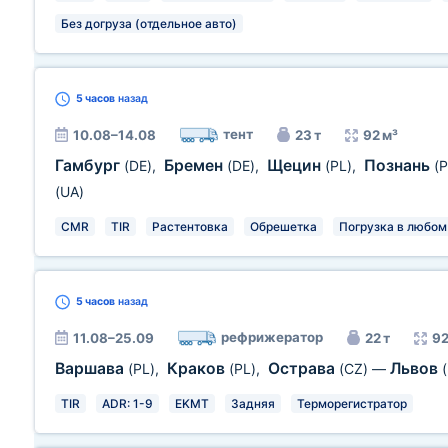
Без догруза (отдельное авто)
5 часов
назад
тент
10.08–14.08
23 т
92 м³
Гамбург
Бремен
Щецин
Познань
(DE)
,
(DE)
,
(PL)
,
(P
(UA)
CMR
TIR
Растентовка
Обрешетка
Погрузка в любом
5 часов
назад
рефрижератор
11.08–25.09
22 т
92
Варшава
Краков
Острава
Львов
(PL)
,
(PL)
,
(CZ)
—
TIR
ADR: 1-9
EKMT
Задняя
Терморегистратор