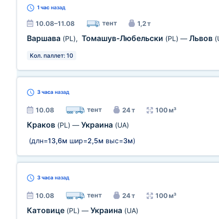
1 час
назад
тент
10.08–11.08
1,2 т
Варшава
Томашув-Любельски
Львов
(PL)
,
(PL)
—
(
Кол. паллет: 10
3 часа
назад
тент
10.08
24 т
100 м³
Краков
Украина
(PL)
—
(UA)
(длн=
13,6м
шир=
2,5м
выс=
3м
)
3 часа
назад
тент
10.08
24 т
100 м³
Катовице
Украина
(PL)
—
(UA)