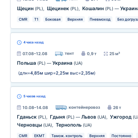
Щецин
Щецинек
Кошалин
Украи
(PL)
,
(PL)
,
(PL)
—
CMR
T1
Боковая
Верхняя
Пневмоход
Без догруз
4 часа
назад
тент
07.08–12.08
0,9 т
25 м³
Польша
Украина
(PL)
—
(UA)
(длн=
4,85м
шир=
2,25м
выс=
2,35м
)
5 часов
назад
контейнеровоз
10.08–14.08
26 т
Гданьск
Гдыня
Львов
Ужгород
(PL)
,
(PL)
—
(UA)
,
(U
Черновцы
Тернополь
(UA)
,
(UA)
CMR
EKMT
Тамож. контроль
Верхняя
Постоянно