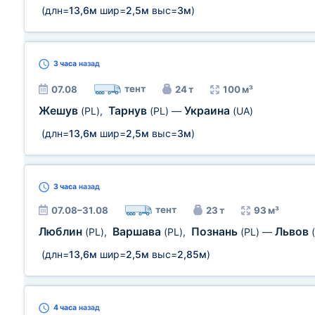
(длн=
13,6м
шир=
2,5м
выс=
3м
)
3 часа
назад
тент
07.08
24 т
100 м³
Жешув
Тарнув
Украина
(PL)
,
(PL)
—
(UA)
(длн=
13,6м
шир=
2,5м
выс=
3м
)
3 часа
назад
тент
07.08–31.08
23 т
93 м³
Люблин
Варшава
Познань
Львов
(PL)
,
(PL)
,
(PL)
—
(длн=
13,6м
шир=
2,5м
выс=
2,85м
)
4 часа
назад