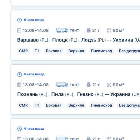
4 часа
назад
тент
13.08–14.08
21 т
90 м³
Варшава
Плоцк
Лодзь
Украина
(PL)
,
(PL)
,
(PL)
—
(U
CMR
T1
Боковая
Верхняя
Пневмоход
Без догруз
4 часа
назад
тент
13.08–14.08
21 т
90 м³
Познань
Пила
Гнезно
Украина
(PL)
,
(PL)
,
(PL)
—
(UA
CMR
T1
Боковая
Верхняя
Пневмоход
Без догруз
4 часа
назад
тент
13.08–14.08
21 т
90 м³