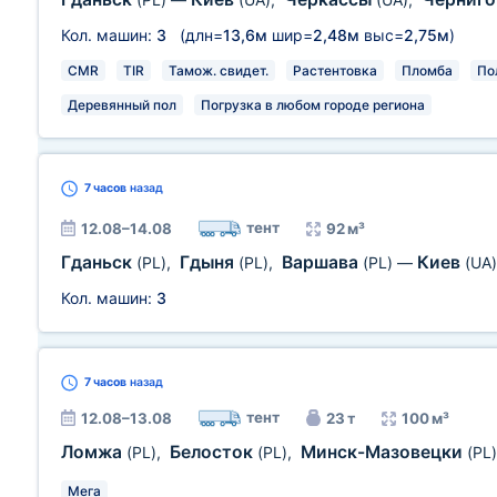
Кол. машин:
3
(длн=
13,6м
шир=
2,48м
выс=
2,75м
)
CMR
TIR
Тамож. свидет.
Растентовка
Пломба
По
Деревянный пол
Погрузка в любом городе региона
7 часов
назад
тент
12.08–14.08
92 м³
Гданьск
Гдыня
Варшава
Киев
(PL)
,
(PL)
,
(PL)
—
(UA)
Кол. машин:
3
7 часов
назад
тент
12.08–13.08
23 т
100 м³
Ломжа
Белосток
Минск-Мазовецки
(PL)
,
(PL)
,
(PL)
Мега