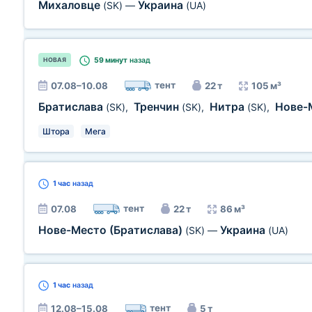
Михаловце
Украина
(SK)
—
(UA)
59 минут
назад
НОВАЯ
тент
07.08–10.08
22 т
105 м³
Братислава
Тренчин
Нитра
Нове-
(SK)
,
(SK)
,
(SK)
,
Штора
Мега
1 час
назад
тент
07.08
22 т
86 м³
Нове-Место (Братислава)
Украина
(SK)
—
(UA)
1 час
назад
тент
12.08–15.08
5 т