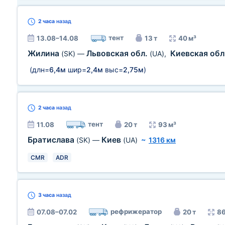
2 часа
назад
тент
13.08–14.08
13 т
40 м³
Жилина
Львовская обл.
Киевская обл
(SK)
—
(UA)
,
(длн=
6,4м
шир=
2,4м
выс=
2,75м
)
2 часа
назад
тент
11.08
20 т
93 м³
Братислава
Киев
(SK)
—
(UA)
~
1316 км
CMR
ADR
3 часа
назад
рефрижератор
07.08–07.02
20 т
86