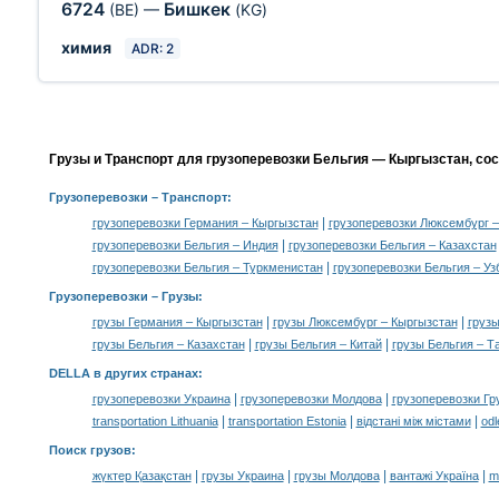
6724
Бишкек
(BE)
—
(KG)
химия
ADR: 2
Грузы и Транспорт для грузоперевозки Бельгия — Кыргызстан, со
Грузоперевозки
– Транспорт:
|
грузоперевозки Германия – Кыргызстан
грузоперевозки Люксембург –
|
грузоперевозки Бельгия – Индия
грузоперевозки Бельгия – Казахстан
|
грузоперевозки Бельгия – Туркменистан
грузоперевозки Бельгия – Уз
Грузоперевозки –
Грузы
:
|
|
грузы Германия – Кыргызстан
грузы Люксембург – Кыргызстан
груз
|
|
грузы Бельгия – Казахстан
грузы Бельгия – Китай
грузы Бельгия – Т
DELLA в других странах
:
|
|
грузоперевозки Украина
грузоперевозки Молдова
грузоперевозки Гр
|
|
|
transportation Lithuania
transportation Estonia
відстані між містами
odl
Поиск грузов
:
|
|
|
|
жүктер Қазақстан
грузы Украина
грузы Молдова
вантажі Україна
m