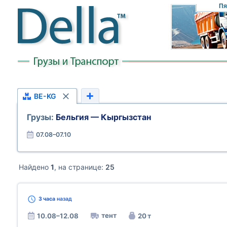
Пя
BE-KG
Грузы:
Бельгия — Кыргызстан
07.08–07.10
Найдено
1
, на странице:
25
3 часа
назад
тент
10.08–12.08
20 т