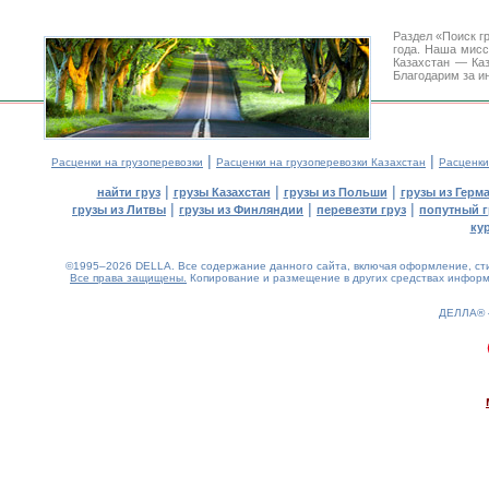
Раздел «Поиск г
года. Наша мис
Казахстан — Ка
Благодарим за и
|
|
Расценки на грузоперевозки
Расценки на грузоперевозки Казахстан
Расценки
|
|
|
найти груз
грузы Казахстан
грузы из Польши
грузы из Герм
|
|
|
грузы из Литвы
грузы из Финляндии
перевезти груз
попутный г
ку
©1995–2026 DELLA. Все содержание данного сайта, включая оформление, стил
Все права защищены.
Копирование и размещение в других средствах информа
ДЕЛЛА®
0.15(aws4)
070826-14:21:12