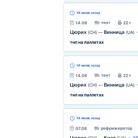
14 часов
назад
тент
14.08
22 т
Цюрих
Винница
(CH)
—
(UA)
тнп на паллетах
14 часов
назад
тент
14.08
22 т
Цюрих
Винница
(CH)
—
(UA)
тнп на паллетах
14 часов
назад
рефрижератор
07.08
Цюрих
Киев
(CH)
—
(UA)
~
20