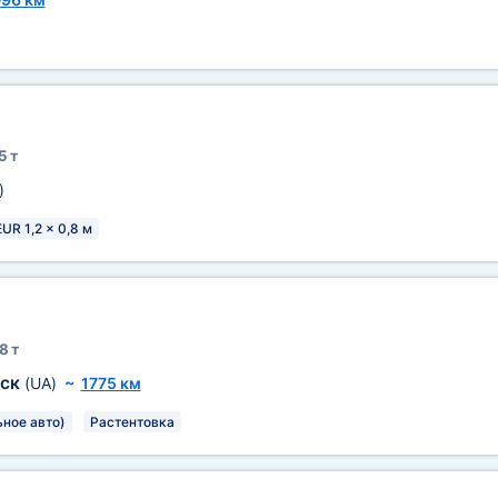
5 т
)
EUR 1,2 x 0,8 м
8 т
вск
(UA)
~
1775 км
ьное авто)
Растентовка