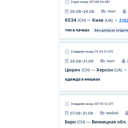
2 дня
назад (07:49 04.08)
тент
20.08–24.08
6534
Киев
(CH)
—
(UA)
~
216
тнп в пачках
Без догруза (отдел
2 недели
назад (11:34 21.07)
тент
24.08–21.09
Цюрих
Херсон
(CH)
—
(UA)
одежда в мешках
3 недели
назад (07:10 12.07)
любой
07.08–31.08
Берн
Винницкая обл.
(CH)
—