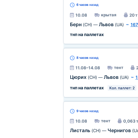
6 часов
назад
крытая
10.08
20 т
Берн
Львов
(CH)
—
(UA)
~
167
тнп на паллетах
8 часов
назад
тент
11.08–14.08
2
Цюрих
Львов
(CH)
—
(UA)
~
1
тнп на паллетах
Кол. паллет: 2
9 часов
назад
тент
10.08
0,063 
Листаль
Чернигов
(CH)
—
(U