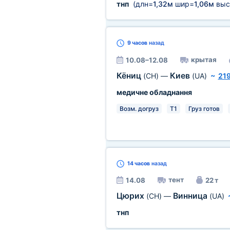
тнп
(длн=
1,32м
шир=
1,06м
выс
9 часов
назад
крытая
10.08–12.08
Кёниц
Киев
(CH)
—
(UA)
~
21
медичне обладнання
Возм. догруз
T1
Груз готов
14 часов
назад
тент
14.08
22 т
Цюрих
Винница
(CH)
—
(UA)
тнп