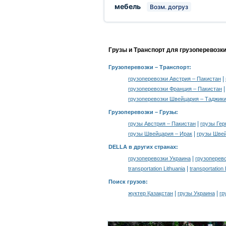
мебель
Возм. догруз
Грузы и Транспорт для грузоперевозк
Грузоперевозки
– Транспорт:
|
грузоперевозки Австрия – Пакистан
грузоперевозки Франция – Пакистан
грузоперевозки Швейцария – Таджик
Грузоперевозки –
Грузы
:
|
грузы Австрия – Пакистан
грузы Гер
|
грузы Швейцария – Ирак
грузы Швей
DELLA в других странах
:
|
грузоперевозки Украина
грузоперев
|
transportation Lithuania
transportation
Поиск грузов
:
|
|
жүктер Қазақстан
грузы Украина
гр