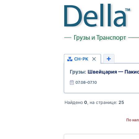
CH-PK
Грузы:
Швейцария — Пакис
07.08–07.10
Найдено
0
, на странице:
25
По нап