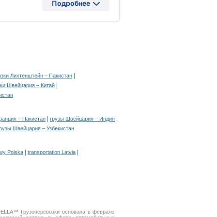
Подробнее
|
озки Лихтенштейн – Пакистан
|
ки Швейцария – Китай
истан
|
|
ранция – Пакистан
грузы Швейцария – Индия
рузы Швейцария – Узбекистан
|
|
owy Polska
transportation Latvia
DELLA™ Грузоперевозки основана в феврале