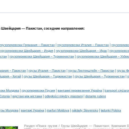
и Швейцария — Пакистан, соседние направления:
|
|
грузоперевозки Германия – Пакистан
грузоперевозки Италия – Пакистан
грузоперев
|
|
|
грузоперевозки Швейцария – Индия
грузоперевозки Швейцария – Ирак
грузоперевоз
|
|
истан
грузоперевозки Швейцария – Туркменистан
грузоперевозки Швейцария – Узбек
|
|
|
мания – Пакистан
грузы Италия – Пакистан
грузы Лихтенштейн – Пакистан
грузы Ф
|
|
|
цария – Китай
грузы Швейцария – Таджикистан
грузы Швейцария – Туркменистан
г
|
|
|
озки Молдова
грузоперевозки Грузия
вантажні перевезення Україна
transport ciężar
|
|
|
 Estonia
відстані між містами
odległości między miastami
distanţe rutiere
|
|
|
|
узы Молдова
вантажі Україна
marfuri Moldova
náklady Slovensko
ładunki Polska
Раздел «Поиск грузов / Грузы Швейцария — Пакистан». Компания 