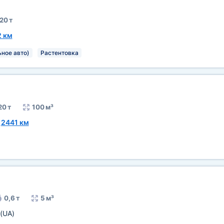
20 т
2 км
ьное авто)
Растентовка
20 т
100 м³
~
2441 км
0,6 т
5 м³
(UA)