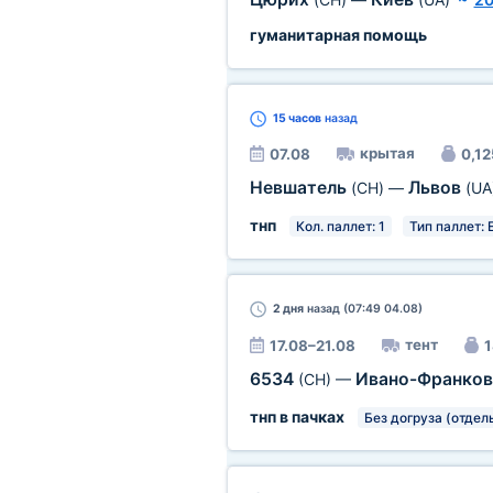
гуманитарная помощь
15 часов
назад
крытая
07.08
0,12
Невшатель
Львов
(CH)
—
(UA
тнп
Кол. паллет: 1
Тип паллет: 
2 дня
назад (07:49 04.08)
тент
17.08–21.08
1
6534
Ивано-Франко
(CH)
—
тнп в пачках
Без догруза (отдел