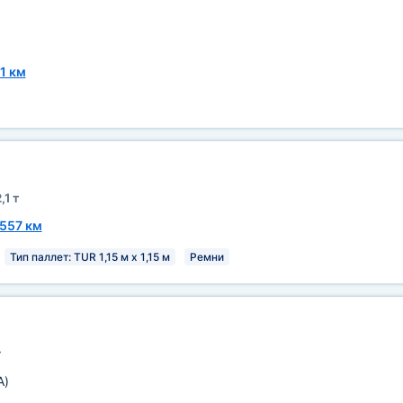
1 км
,1 т
557 км
Тип паллет: TUR 1,15 м х 1,15 м
Ремни
т
A)