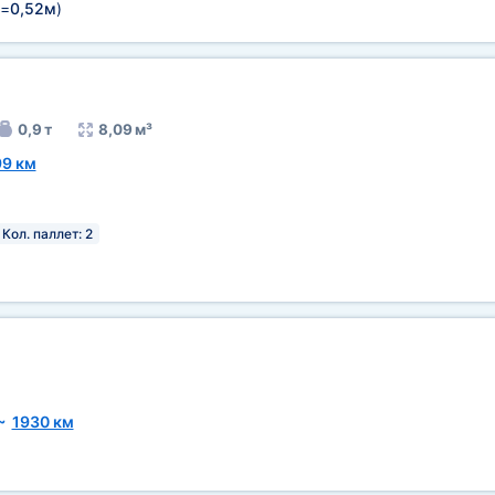
=
0,52м
)
0,9 т
8,09 м³
99 км
Кол. паллет: 2
~
1930 км