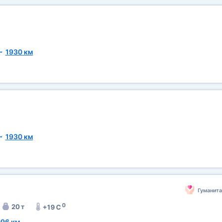
~
1930 км
~
1930 км
Гуманит
0
20 т
+19 C
96 км