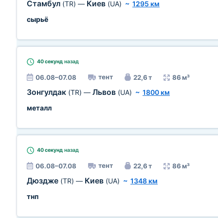
Стамбул
Киев
(TR)
—
(UA)
~
1295 км
сырьё
40 секунд
назад
тент
06.08–07.08
22,6 т
86 м³
Зонгулдак
Львов
(TR)
—
(UA)
~
1800 км
металл
40 секунд
назад
тент
06.08–07.08
22,6 т
86 м³
Дюздже
Киев
(TR)
—
(UA)
~
1348 км
тнп