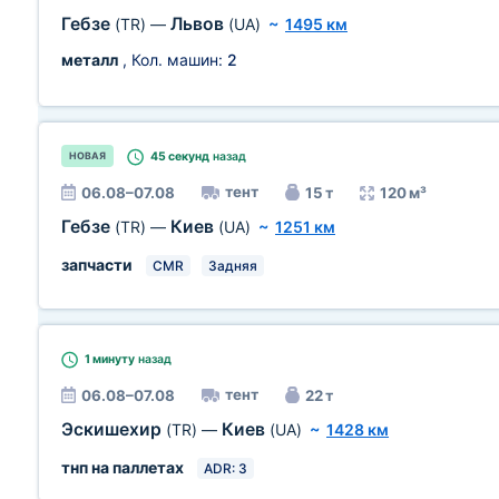
Гебзе
Львов
(TR)
—
(UA)
~
1495 км
металл
, Кол. машин:
2
45 секунд
назад
НОВАЯ
тент
06.08–07.08
15 т
120 м³
Гебзе
Киев
(TR)
—
(UA)
~
1251 км
запчасти
CMR
Задняя
1 минуту
назад
тент
06.08–07.08
22 т
Эскишехир
Киев
(TR)
—
(UA)
~
1428 км
тнп на паллетах
ADR: 3