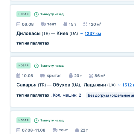
1 минуту
назад
НОВАЯ
тент
06.08
15 т
120 м³
Диловасы
Киев
(TR)
—
(UA)
~
1237 км
тнп на паллетах
1 минуту
назад
НОВАЯ
крытая
10.08
20 т
86 м³
Сакарья
Обухов
Ладыжин
(TR)
—
(UA)
,
(UA)
~
1512 
тнп на паллетах
, Кол. машин:
2
Без догруза (отдельное а
1 минуту
назад
НОВАЯ
тент
07.08–11.08
22 т