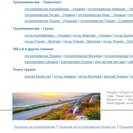
Грузоперевозки
– Транспорт:
|
грузоперевозки Азербайджан – Украина
грузоперевозки Армения – Ук
|
|
грузоперевозки Грузия – Украина
грузоперевозки Ирак – Украина
гр
|
грузоперевозки Турция – Румыния
грузоперевозки Турция – Словакия
Грузоперевозки –
Грузы
:
|
|
грузы Азербайджан – Украина
грузы Армения – Украина
грузы Болга
|
|
грузы Турция – Венгрия
грузы Турция – Молдова
грузы Турция – По
DELLA в других странах
:
|
|
грузоперевозки Украина
грузоперевозки Молдова
грузоперевозки Гр
|
|
|
transportation Lithuania
transportation Estonia
відстані між містами
odl
Поиск грузов
:
|
|
|
|
жүктер Қазақстан
грузы Украина
грузы Молдова
вантажі Україна
m
Раздел «Поиск 
года. Наша мис
Казахстан — Ка
Благодарим за и
|
|
Расценки на грузоперевозки
Расценки на грузоперевозки Казахстан
Расценки