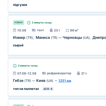
підгузки
2 минуты
назад
НОВАЯ
тент
10.08
23 т
86 м³
Измир
Маниса
Черновцы
Днипр
(TR)
,
(TR)
—
(UA)
,
сырьё
2 минуты
назад
рефрижератор
07.08–12.08
21 т
Гебзе
Киев
(TR)
—
(UA)
~
1251 км
тнп на паллетах
ADR: 8