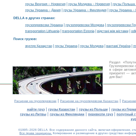
|
|
грузы Венгрия – Норвегия
грузы Молдова – Норвегия
грузы Польша 
|
|
грузы Украина – Дания
грузы Украина – Финляндия
грузы Украина –
DELLA в других странах
:
|
|
грузоперевозки Украина
грузоперевозки Молдова
грузоперевозки Гр
|
|
|
transportation Lithuania
transportation Estonia
відстані між містами
odl
Поиск грузов
:
|
|
|
|
жүктер Қазақстан
грузы Украина
грузы Молдова
вантажі Україна
m
Раздел «Попут
Грузоперевозки 
в сфере автом
приоритет — акт
для Вас!
|
|
Расценки на грузоперевозки
Расценки на грузоперевозки Казахстан
Расценки
|
|
|
найти груз
грузы Казахстан
грузы из Польши
грузы из Герм
|
|
|
грузы из Литвы
грузы из Финляндии
перевезти груз
попутный г
ку
©1995–2026 DELLA. Все содержание данного сайта, включая оформление, стил
Все права защищены.
Копирование и размещение в других средствах информа