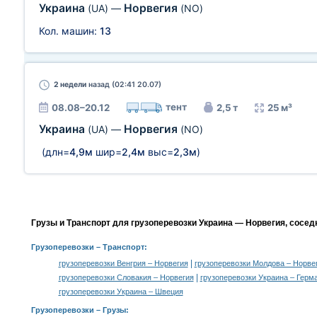
Украина
Норвегия
(UA)
—
(NO)
Кол. машин:
13
2 недели
назад (02:41 20.07)
тент
08.08–20.12
2,5 т
25 м³
Украина
Норвегия
(UA)
—
(NO)
(длн=
4,9м
шир=
2,4м
выс=
2,3м
)
Грузы и Транспорт для грузоперевозки Украина — Норвегия, сосед
Грузоперевозки
– Транспорт:
|
грузоперевозки Венгрия – Норвегия
грузоперевозки Молдова – Норве
|
грузоперевозки Словакия – Норвегия
грузоперевозки Украина – Герм
грузоперевозки Украина – Швеция
Грузоперевозки –
Грузы
: