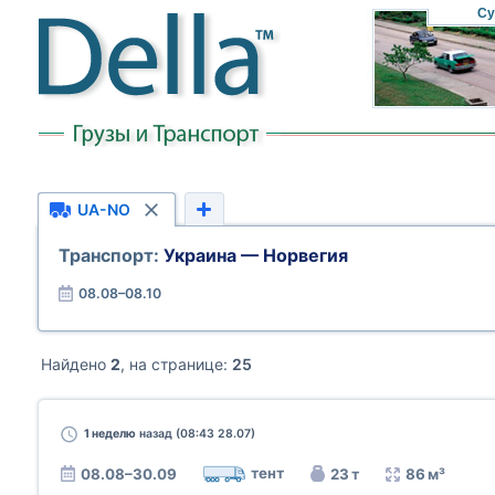
Су
UA-NO
Транспорт:
Украина — Норвегия
08.08–08.10
Найдено
2
, на странице:
25
1 неделю
назад (08:43 28.07)
тент
08.08–30.09
23 т
86 м³