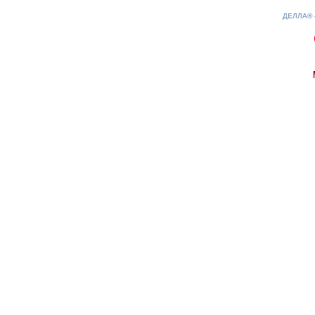
ДЕЛЛА®
0.19(aws4)
080826-08:01:15