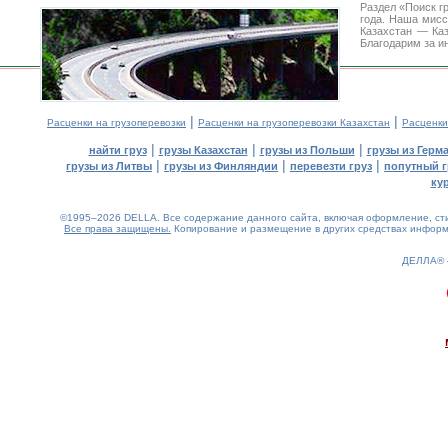
Раздел «Поиск г
года. Наша мис
Казахстан — Ка
Благодарим за и
|
|
Расценки на грузоперевозки
Расценки на грузоперевозки Казахстан
Расценки
|
|
|
найти груз
грузы Казахстан
грузы из Польши
грузы из Герм
|
|
|
грузы из Литвы
грузы из Финляндии
перевезти груз
попутный г
ку
©1995–2026 DELLA. Все содержание данного сайта, включая оформление, стил
Все права защищены.
Копирование и размещение в других средствах информа
ДЕЛЛА®
0.17(aws3)
070826-08:04:55