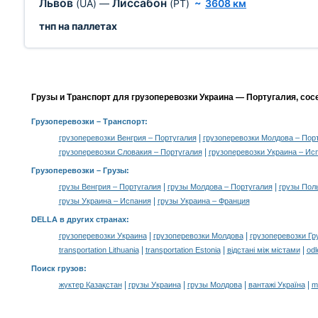
Львов
Лиссабон
(UA)
—
(PT)
~
3608 км
тнп на паллетах
Грузы и Транспорт для грузоперевозки Украина — Португалия, сос
Грузоперевозки
– Транспорт:
|
грузоперевозки Венгрия – Португалия
грузоперевозки Молдова – Пор
|
грузоперевозки Словакия – Португалия
грузоперевозки Украина – Ис
Грузоперевозки –
Грузы
:
|
|
грузы Венгрия – Португалия
грузы Молдова – Португалия
грузы Пол
|
грузы Украина – Испания
грузы Украина – Франция
DELLA в других странах
:
|
|
грузоперевозки Украина
грузоперевозки Молдова
грузоперевозки Гр
|
|
|
transportation Lithuania
transportation Estonia
відстані між містами
odl
Поиск грузов
:
|
|
|
|
жүктер Қазақстан
грузы Украина
грузы Молдова
вантажі Україна
m