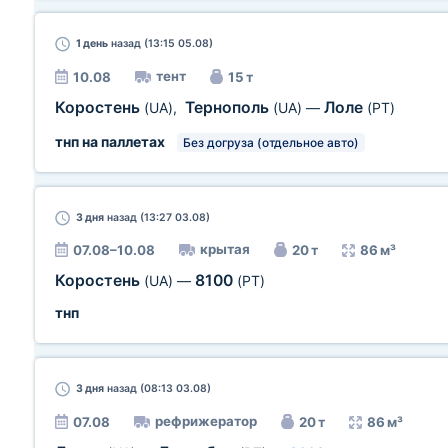
1 день
назад (13:15 05.08)
тент
10.08
15 т
Коростень
Тернополь
Лоле
(UA)
,
(UA)
—
(PT)
тнп на паллетах
Без догруза (отдельное авто)
3 дня
назад (13:27 03.08)
крытая
07.08–10.08
20 т
86 м³
Коростень
8100
(UA)
—
(PT)
тнп
3 дня
назад (08:13 03.08)
рефрижератор
07.08
20 т
86 м³