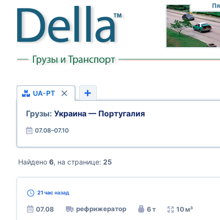
Пя
UA-PT
Грузы:
Украина — Португалия
07.08–07.10
Найдено
6
, на странице:
25
21 час
назад
рефрижератор
07.08
6 т
10 м³