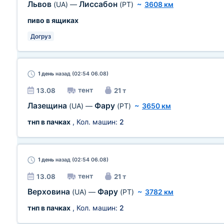
Львов
Лиссабон
(UA)
—
(PT)
~
3608 км
пиво в ящиках
Догруз
1 день
назад (02:54 06.08)
тент
13.08
21 т
Лазещина
Фару
(UA)
—
(PT)
~
3650 км
тнп в пачках
, Кол. машин:
2
1 день
назад (02:54 06.08)
тент
13.08
21 т
Верховина
Фару
(UA)
—
(PT)
~
3782 км
тнп в пачках
, Кол. машин:
2