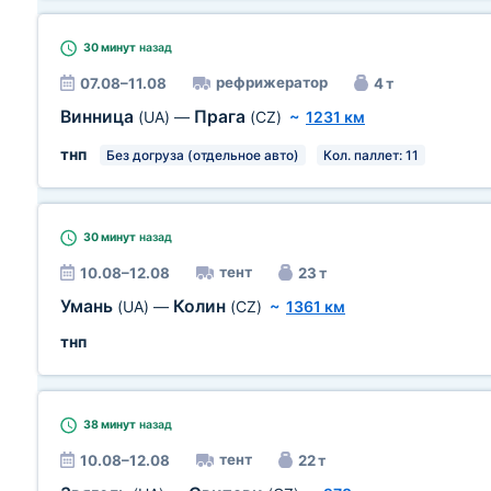
30 минут
назад
рефрижератор
07.08–11.08
4 т
Винница
Прага
(UA)
—
(CZ)
~
1231 км
тнп
Без догруза (отдельное авто)
Кол. паллет: 11
30 минут
назад
тент
10.08–12.08
23 т
Умань
Колин
(UA)
—
(CZ)
~
1361 км
тнп
38 минут
назад
тент
10.08–12.08
22 т