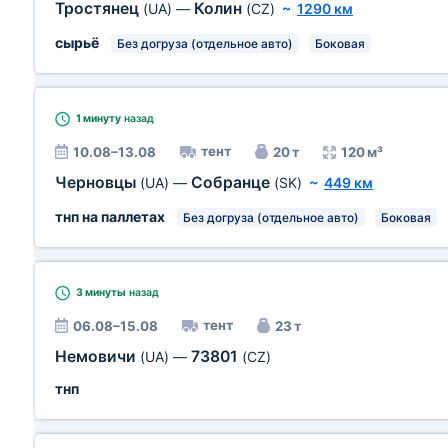
Тростянец
Колин
(UA)
—
(CZ)
~
1290 км
сырьё
Без догруза (отдельное авто)
Боковая
1 минуту
назад
тент
10.08–13.08
20 т
120 м³
Черновцы
Собранце
(UA)
—
(SK)
~
449 км
тнп на паллетах
Без догруза (отдельное авто)
Боковая
3 минуты
назад
тент
06.08–15.08
23 т
Немовичи
73801
(UA)
—
(CZ)
тнп