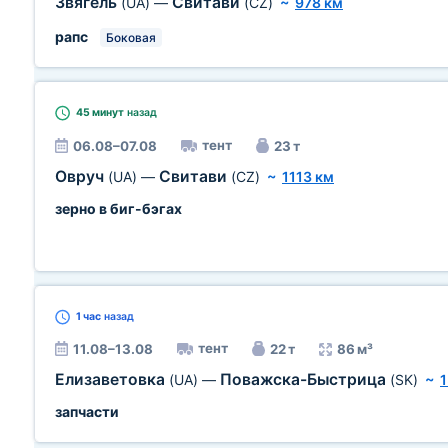
Звягель
Свитави
(UA)
—
(CZ)
~
978 км
рапс
Боковая
45 минут
назад
тент
06.08–07.08
23 т
Овруч
Свитави
(UA)
—
(CZ)
~
1113 км
зерно в биг-бэгах
1 час
назад
тент
11.08–13.08
22 т
86 м³
Елизаветовка
Поважска-Быстрица
(UA)
—
(SK)
~
1
запчасти