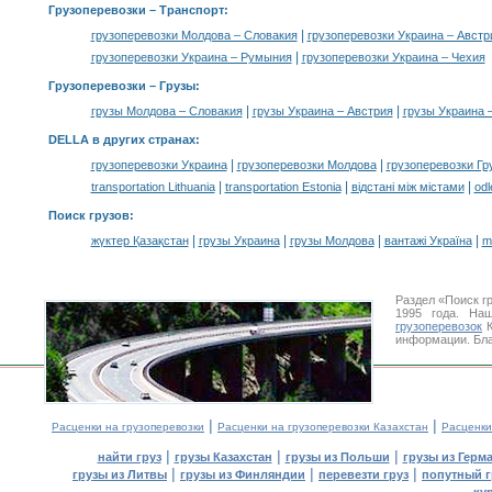
Грузоперевозки
– Транспорт:
|
грузоперевозки Молдова – Словакия
грузоперевозки Украина – Австр
|
грузоперевозки Украина – Румыния
грузоперевозки Украина – Чехия
Грузоперевозки –
Грузы
:
|
|
грузы Молдова – Словакия
грузы Украина – Австрия
грузы Украина 
DELLA в других странах
:
|
|
грузоперевозки Украина
грузоперевозки Молдова
грузоперевозки Гр
|
|
|
transportation Lithuania
transportation Estonia
відстані між містами
odl
Поиск грузов
:
|
|
|
|
жүктер Қазақстан
грузы Украина
грузы Молдова
вантажі Україна
m
Раздел «Поиск г
1995 года. На
грузоперевозок
К
информации. Бла
|
|
Расценки на грузоперевозки
Расценки на грузоперевозки Казахстан
Расценки
|
|
|
найти груз
грузы Казахстан
грузы из Польши
грузы из Герм
|
|
|
грузы из Литвы
грузы из Финляндии
перевезти груз
попутный г