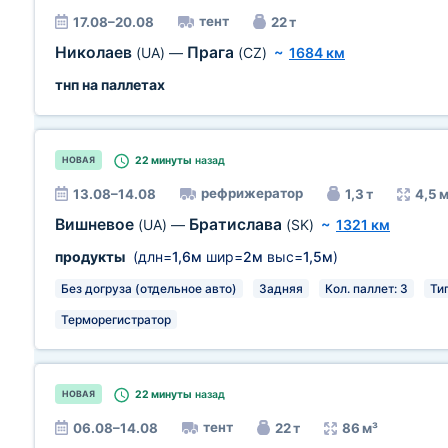
тент
17.08–20.08
22 т
Николаев
Прага
(UA)
—
(CZ)
~
1684 км
тнп на паллетах
22 минуты
назад
НОВАЯ
рефрижератор
13.08–14.08
1,3 т
4,5 
Вишневое
Братислава
(UA)
—
(SK)
~
1321 км
продукты
(длн=
1,6м
шир=
2м
выс=
1,5м
)
Без догруза (отдельное авто)
Задняя
Кол. паллет: 3
Тип
Терморегистратор
22 минуты
назад
НОВАЯ
тент
06.08–14.08
22 т
86 м³