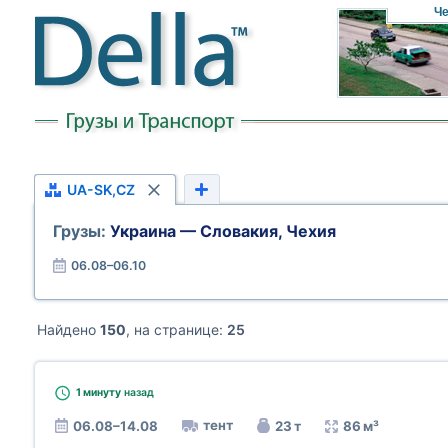
Че
UA-SK,CZ
Грузы:
Украина — Словакия, Чехия
06.08–06.10
Найдено
150
, на странице:
25
1 минуту
назад
тент
06.08–14.08
23 т
86 м³