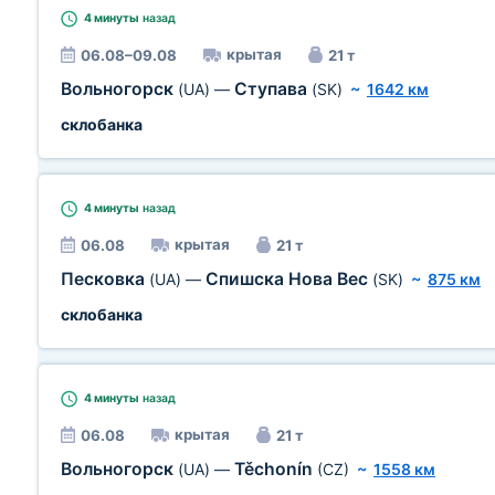
4 минуты
назад
крытая
06.08–09.08
21 т
Вольногорск
Ступава
(UA)
—
(SK)
~
1642 км
склобанка
4 минуты
назад
крытая
06.08
21 т
Песковка
Спишска Нова Вес
(UA)
—
(SK)
~
875 км
склобанка
4 минуты
назад
крытая
06.08
21 т
Вольногорск
Těchonín
(UA)
—
(CZ)
~
1558 км