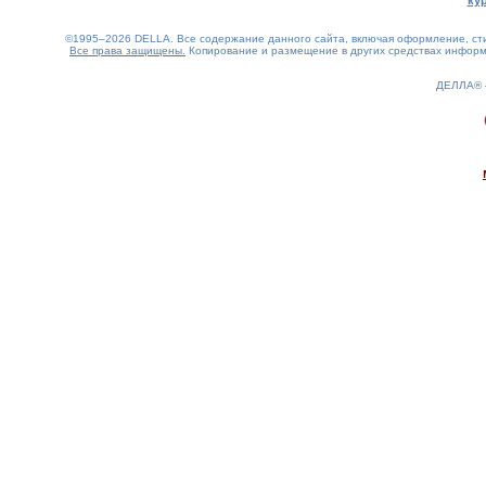
ку
©1995–2026 DELLA. Все содержание данного сайта, включая оформление, стил
Все права защищены.
Копирование и размещение в других средствах информа
ДЕЛЛА®
0.19(aws2)
060826-16:28:21