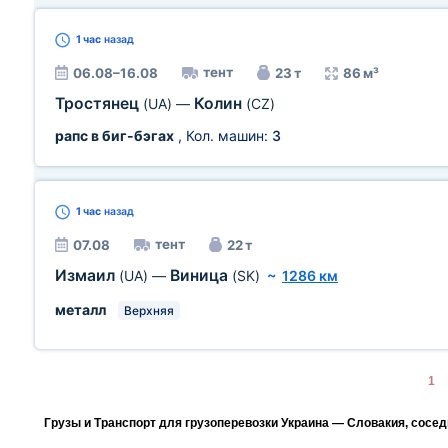
1 час
назад
тент
06.08–16.08
23 т
86 м³
Тростянец
Колин
(UA)
—
(CZ)
рапс в биг-бэгах
, Кол. машин:
3
1 час
назад
тент
07.08
22 т
Измаил
Виница
(UA)
—
(SK)
~
1286 км
металл
Верхняя
1
Грузы и Транспорт для грузоперевозки Украина — Словакия, сосе