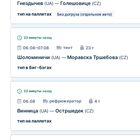
Гнездычев
Голешовице
(UA)
—
(CZ)
тнп на паллетах
Без догруза (отдельное авто)
22 минуты
назад
тент
06.08–07.08
23 т
Шоломиничи
Моравска Тршебова
(UA)
—
(CZ)
тнп в биг-бэгах
22 минуты
назад
рефрижератор
06.08
4 т
Винница
Остршедек
(UA)
—
(CZ)
тнп на паллетах