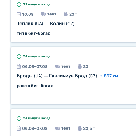
22 минуты
назад
тент
10.08
23 т
Теплик
Колин
(UA)
—
(CZ)
тнп в биг-бэгах
24 минуты
назад
тент
06.08–07.08
23 т
Броды
Гавличкув Брод
(UA)
—
(CZ)
~
867 км
рапс в биг-бэгах
24 минуты
назад
тент
06.08–07.08
23,5 т