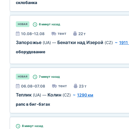
склобанка
6 минут
назад
НОВАЯ
тент
10.08–12.08
22 т
Запорожье
Бенатки над Изерой
(UA)
—
(CZ)
~
1911
оборудование
7 минут
назад
НОВАЯ
тент
06.08–07.08
23 т
Теплик
Колин
(UA)
—
(CZ)
~
1290 км
рапс в биг-бэгах
8 минут
назад