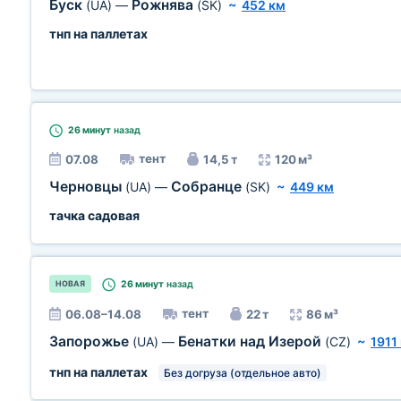
Буск
Рожнява
(UA)
—
(SK)
~
452 км
тнп на паллетах
26 минут
назад
тент
07.08
14,5 т
120 м³
Черновцы
Собранце
(UA)
—
(SK)
~
449 км
тачка садовая
26 минут
назад
НОВАЯ
тент
06.08–14.08
22 т
86 м³
Запорожье
Бенатки над Изерой
(UA)
—
(CZ)
~
1911
тнп на паллетах
Без догруза (отдельное авто)