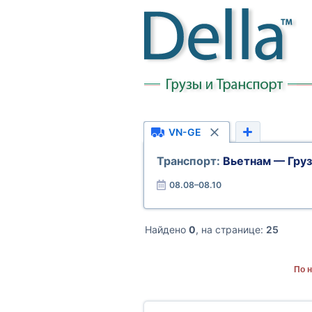
VN-GE
Транспорт:
Вьетнам — Гру
08.08–08.10
Найдено
0
, на странице:
25
По 