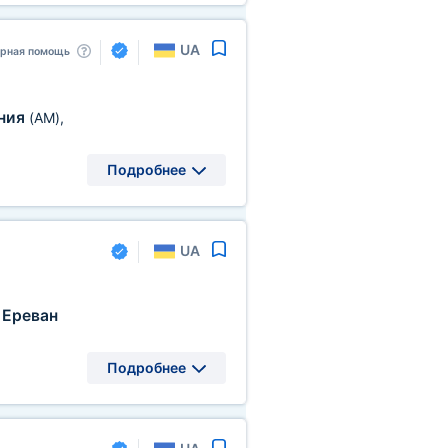
UA
арная помощь
ния
(AM)
,
Подробнее
UA
Ереван
Подробнее