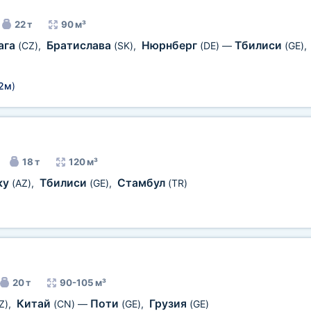
22 т
90 м³
ага
Братислава
Нюрнберг
Тбилиси
(CZ)
,
(SK)
,
(DE)
—
(GE)
,
72м
)
18 т
120 м³
ку
Тбилиси
Стамбул
(AZ)
,
(GE)
,
(TR)
20 т
90-105 м³
Китай
Поти
Грузия
Z)
,
(CN)
—
(GE)
,
(GE)