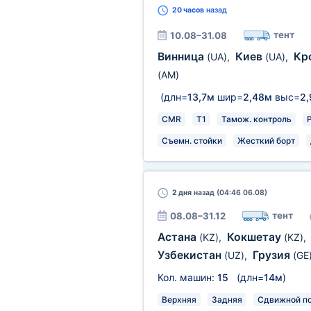
20 часов
назад
тент
10.08–31.08
Винница
Киев
Кр
(UA)
,
(UA)
,
(AM)
(длн=
13,7м
шир=
2,48м
выс=
2
CMR
T1
Тамож. контроль
Съемн. стойки
Жесткий борт
2 дня
назад (04:46 06.08)
тент
08.08–31.12
Астана
Кокшетау
(KZ)
,
(KZ)
,
Узбекистан
Грузия
(UZ)
,
(GE
Кол. машин:
15
(длн=
14м
)
Верхняя
Задняя
Сдвижной п