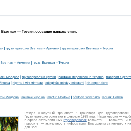
и Вьетнам — Грузия, соседние направления:
|
|
ан
грузоперевозки Вьетнам – Армения
грузоперевозки Вьетнам – Турция
|
 Вьетнам – Армения
грузы Вьетнам – Турция
|
|
|
озки Молдова
грузоперевозки Грузия
вантажні перевезення Україна
transport ciężar
|
|
|
 Estonia
відстані між містами
odległości między miastami
distanţe rutiere
|
|
|
|
узы Молдова
вантажі Україна
marfuri Moldova
náklady Slovensko
ładunki Polska
Раздел «Попутный транспорт / Транспорт для грузоперевоз
Грузоперевозки основана в феврале 1995 года. Наша миссия — удо
в сфере автомобильных
грузоперевозок
Казахстан — Казахстан и м
приоритет — актуальность информации. Благодарим за интерес к н
для Вас!