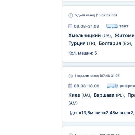
5 дней
назад (13:07 02.08)
тент
08.08–31.08
Хмельницкий
Житом
(UA)
,
Турция
Болгария
(TR)
,
(BG)
,
Кол. машин:
5
1 неделю
назад (07:48 31.07)
рефриж
08.08–18.09
Киев
Варшава
Пр
(UA)
,
(PL)
,
(AM)
(длн=
13,6м
шир=
2,48м
выс=
2