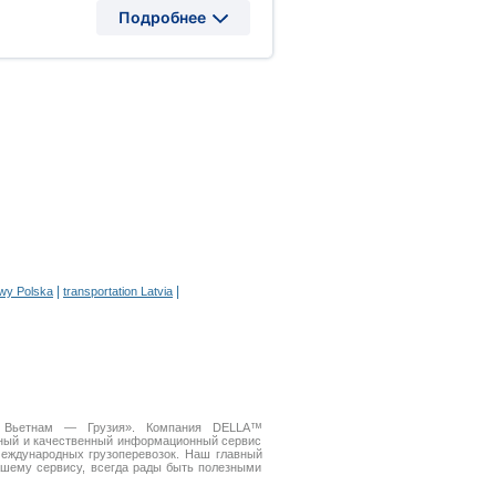
Подробнее
|
|
owy Polska
transportation Latvia
ки Вьетнам — Грузия». Компания DELLA™
бный и качественный информационный сервис
еждународных грузоперевозок. Наш главный
ашему сервису, всегда рады быть полезными