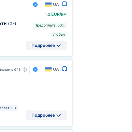
UA
1,2 EUR/км
оти
(GE)
Предоплата: 50%
Любая
Подробнее
UA
ановлено GPS
аллет: 33
Подробнее