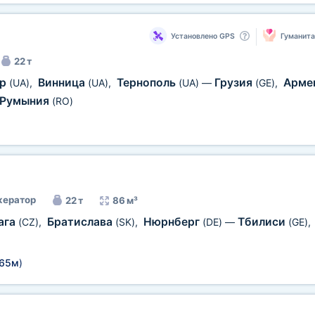
Установлено GPS
Гуманит
22 т
ир
Винница
Тернополь
Грузия
Арме
(UA)
,
(UA)
,
(UA)
—
(GE)
,
Румыния
(RO)
ератор
22 т
86 м³
ага
Братислава
Нюрнберг
Тбилиси
(CZ)
,
(SK)
,
(DE)
—
(GE)
,
,65м
)