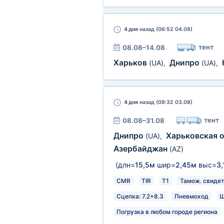
4 дня
назад (06:52 04.08)
тент
08.08–14.08
Харьков
Днипро
(UA)
,
(UA)
,
4 дня
назад (09:32 03.08)
тент
08.08–31.08
Днипро
Харьковская 
(UA)
,
Азербайджан
(AZ)
(длн=
15,5м
шир=
2,45м
выс=
3,
CMR
TIR
T1
Тамож. свидет
Сцепка: 7.2+8.3
Пневмоход
Ш
Погрузка в любом городе региона