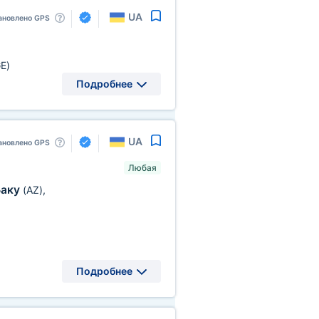
UA
ановлено GPS
E)
Подробнее
UA
ановлено GPS
Любая
Баку
(AZ)
,
Подробнее