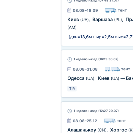
1 неделю
назад (07:48 31.07)
тент
08.08–18.09
Киев
Варшава
Пр
(UA)
,
(PL)
,
(AM)
(длн=
13,6м
шир=
2,5м
выс=
2,
1 неделю
назад (16:19 30.07)
тент
08.08–31.08
Одесса
Киев
Ба
(UA)
,
(UA)
—
TIR
1 неделю
назад (12:27 29.07)
тент
08.08–25.12
Алашанькоу
Хоргос
(CN)
,
(K