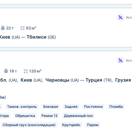
Уст
22 т
92 м³
Киев
Тбилиси
(UA)
—
(GE)
Уст
18 т
120 м³
обл.
Киев
Черновцы
Турция
Грузи
(UA)
,
(UA)
,
(UA)
—
(TR)
,
1м
)
.
Тамож. контроль
Боковая
Задняя
Постоянно
Пломба
тора
Обрешетка
Ремни 12
Деревянный пол
Сборный груз (консолидация)
Кругорейс
Паром