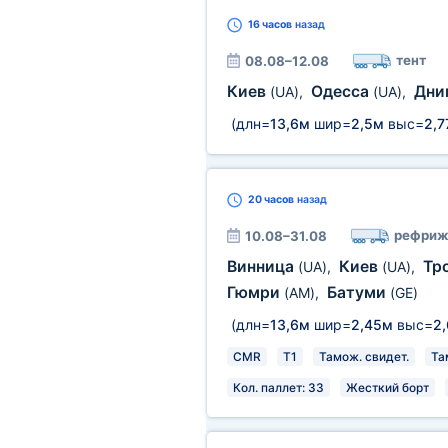
16 часов
назад
тент
08.08–12.08
Киев
Одесса
Дни
(UA)
,
(UA)
,
(длн=
13,6м
шир=
2,5м
выс=
2,7
20 часов
назад
рефриж
10.08–31.08
Винница
Киев
Тр
(UA)
,
(UA)
,
Гюмри
Батуми
(AM)
,
(GE)
(длн=
13,6м
шир=
2,45м
выс=
2
CMR
T1
Тамож. свидет.
Та
Кол. паллет: 33
Жесткий борт