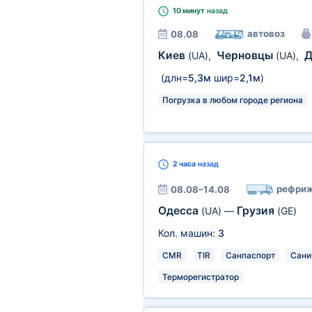
10 минут
назад
автовоз
08.08
Киев
Черновцы
Д
(UA)
,
(UA)
,
(длн=
5,3м
шир=
2,1м
)
Погрузка в любом городе региона
2 часа
назад
рефриж
08.08–14.08
Одесса
Грузия
(UA)
—
(GE)
Кол. машин:
3
CMR
TIR
Санпаспорт
Сани
Терморегистратор