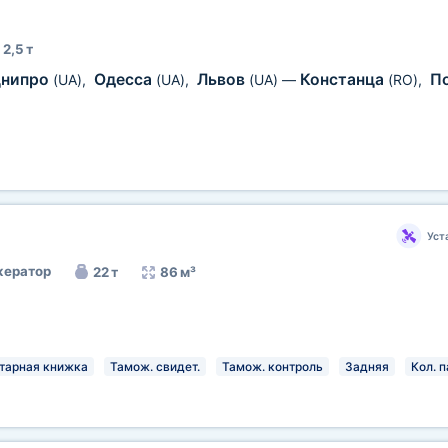
2,5 т
нипро
Одесса
Львов
Констанца
П
(UA)
,
(UA)
,
(UA)
—
(RO)
,
Уст
ератор
22 т
86 м³
тарная книжка
Тамож. свидет.
Тамож. контроль
Задняя
Кол. п