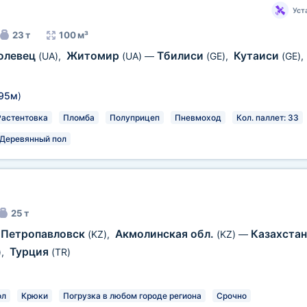
Уст
23 т
100 м³
олевец
Житомир
Тбилиси
Кутаиси
(UA)
,
(UA)
—
(GE)
,
(GE)
,
,95м
)
Растентовка
Пломба
Полуприцеп
Пневмоход
Кол. паллет: 33
Деревянный пол
25 т
Петропавловск
Акмолинская обл.
Казахста
(KZ)
,
(KZ)
—
Турция
)
,
(TR)
ол
Крюки
Погрузка в любом городе региона
Срочно