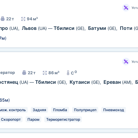
Уст
22 т
94 м³
про
Львов
Тбилиси
Батуми
Поти
(UA)
,
(UA)
—
(GE)
,
(GE)
,
(G
7м
)
Уст
0
ератор
22 т
86 м³
C
остянец
Тбилиси
Кутаиси
Ереван
(UA)
—
(GE)
,
(GE)
,
(AM)
,
,65м
)
мож. контроль
Задняя
Пломба
Полуприцеп
Пневмоход
Скоропорт
Паром
Терморегистратор