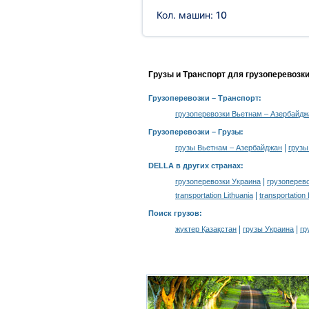
Кол. машин:
10
Грузы и Транспорт для грузоперевозк
Грузоперевозки
– Транспорт:
грузоперевозки Вьетнам – Азербайдж
Грузоперевозки –
Грузы
:
|
грузы Вьетнам – Азербайджан
грузы
DELLA в других странах
:
|
грузоперевозки Украина
грузоперев
|
transportation Lithuania
transportation
Поиск грузов
:
|
|
жүктер Қазақстан
грузы Украина
гр