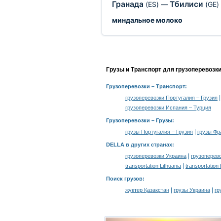
Гранада
Тбилиси
(ES)
—
(GE)
миндальное молоко
Грузы и Транспорт для грузоперевозк
Грузоперевозки
– Транспорт:
грузоперевозки Португалия – Грузия
грузоперевозки Испания – Турция
Грузоперевозки –
Грузы
:
|
грузы Португалия – Грузия
грузы Фр
DELLA в других странах
:
|
грузоперевозки Украина
грузоперев
|
transportation Lithuania
transportation
Поиск грузов
:
|
|
жүктер Қазақстан
грузы Украина
гр