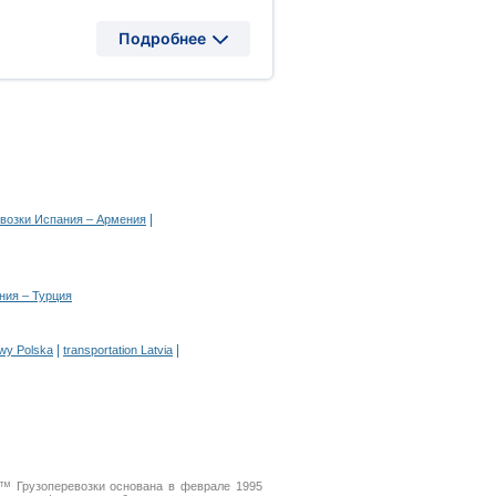
Подробнее
|
евозки Испания – Армения
ния – Турция
|
|
owy Polska
transportation Latvia
A™ Грузоперевозки основана в феврале 1995