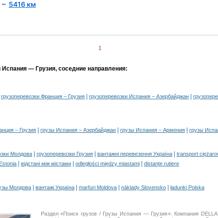
~
5416 км
1
и Испания — Грузия, соседние направления:
|
|
|
грузоперевозки Франция – Грузия
грузоперевозки Испания – Азербайджан
грузопер
|
|
|
анция – Грузия
грузы Испания – Азербайджан
грузы Испания – Армения
грузы Испа
|
|
|
озки Молдова
грузоперевозки Грузия
вантажні перевезення Україна
transport ciężar
|
|
|
 Estonia
відстані між містами
odległości między miastami
distanţe rutiere
|
|
|
|
узы Молдова
вантажі Україна
marfuri Moldova
náklady Slovensko
ładunki Polska
Раздел «Поиск грузов / Грузы Испания — Грузия». Компания DELL