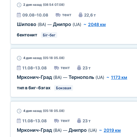
2 дня
назад (08:54 07.08)
тент
09.08–10.08
22,6 т
Шипово
Днипро
(BA)
—
(UA)
~
2048 км
бентонит
Біг-бег
4 дня
назад (05:18 05.08)
тент
11.08–13.08
23 т
Мрконич-Град
Тернополь
(BA)
—
(UA)
~
1173 км
тнп в биг-бэгах
Боковая
4 дня
назад (05:18 05.08)
тент
11.08–13.08
23 т
Мрконич-Град
Днипро
(BA)
—
(UA)
~
2019 км