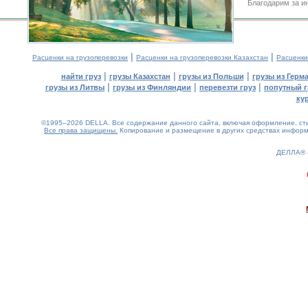
Благодарим за и
|
|
Расценки на грузоперевозки
Расценки на грузоперевозки Казахстан
Расценки
|
|
|
найти груз
грузы Казахстан
грузы из Польши
грузы из Герм
|
|
|
грузы из Литвы
грузы из Финляндии
перевезти груз
попутный г
ку
©1995–2026 DELLA. Все содержание данного сайта, включая оформление, стил
Все права защищены.
Копирование и размещение в других средствах информа
ДЕЛЛА®
0.14(aws4)
090826-15:25:09