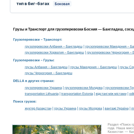
тнп в биг-бэгах
Боковая
Грузы и Транспорт для грузоперевозки Босния — Бангладеш, сосе
Грузоперевозки
– Транспорт:
|
грузоперевозки Албания – Бангладеш
грузоперевозки Македония – Б
|
грузоперевозки Хорватия – Бангладеш
грузоперевозки Черногория – 
Грузоперевозки –
Грузы
:
|
|
грузы Албания – Бангладеш
грузы Македония – Бангладеш
грузы Се
грузы Черногория – Бангладеш
DELLA в других странах
:
|
|
грузоперевозки Украина
грузоперевозки Молдова
грузоперевозки Гр
|
|
|
transportation Lithuania
transportation Estonia
відстані між містами
odl
Поиск грузов
:
|
|
|
|
жүктер Қазақстан
грузы Украина
грузы Молдова
вантажі Україна
m
Раздел «Поиск г
года. Наша мис
Казахстан — Ка