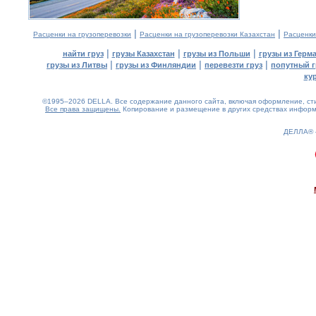
|
|
Расценки на грузоперевозки
Расценки на грузоперевозки Казахстан
Расценки
|
|
|
найти груз
грузы Казахстан
грузы из Польши
грузы из Герм
|
|
|
грузы из Литвы
грузы из Финляндии
перевезти груз
попутный г
ку
©1995–2026 DELLA. Все содержание данного сайта, включая оформление, стил
Все права защищены.
Копирование и размещение в других средствах информа
ДЕЛЛА®
0.19(aws3)
060826-10:59:51