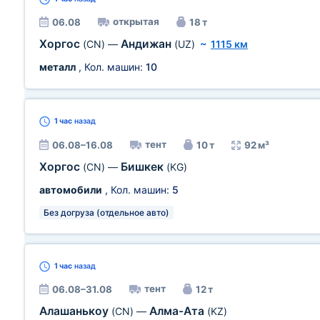
открытая
06.08
18 т
Хоргос
Андижан
(CN)
—
(UZ)
~
1115 км
металл
, Кол. машин:
10
1 час
назад
тент
06.08–16.08
10 т
92 м³
Хоргос
Бишкек
(CN)
—
(KG)
автомобили
, Кол. машин:
5
Без догруза (отдельное авто)
1 час
назад
тент
06.08–31.08
12 т
Алашанькоу
Алма-Ата
(CN)
—
(KZ)