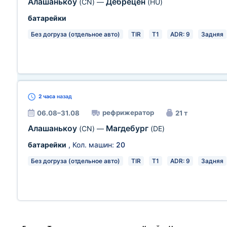
Алашанькоу
Дебрецен
(CN)
—
(HU)
батарейки
Без догруза (отдельное авто)
TIR
T1
ADR: 9
Задняя
2 часа
назад
рефрижератор
06.08–31.08
21 т
Алашанькоу
Магдебург
(CN)
—
(DE)
батарейки
, Кол. машин:
20
Без догруза (отдельное авто)
TIR
T1
ADR: 9
Задняя