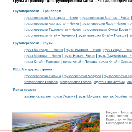
Грузы и Транспорт для грузоперевозки Китай — Чехия, соседние н
Грузоперевозки
– Транспорт:
|
грузоперевозки Бангладеш – Чехия
грузоперевозки Вьетнам – Чехия
|
|
грузоперевозки Кыргызстан – Чехия
грузоперевозки Лаос – Чехия
гр
|
грузоперевозки Таджикистан – Чехия
грузоперевозки Южная Корея – 
|
|
грузоперевозки Китай – Германия
грузоперевозки Китай – Польша
гр
Грузоперевозки –
Грузы
:
|
|
грузы Бангладеш – Чехия
грузы Вьетнам – Чехия
грузы Индия – Чех
|
|
грузы Монголия – Чехия
грузы Непал – Чехия
грузы Таджикистан – 
|
|
грузы Китай – Германия
грузы Китай – Польша
грузы Китай – Словак
DELLA в других странах
:
|
|
грузоперевозки Украина
грузоперевозки Молдова
грузоперевозки Гр
|
|
|
transportation Lithuania
transportation Estonia
відстані між містами
odl
Поиск грузов
:
|
|
|
|
жүктер Қазақстан
грузы Украина
грузы Молдова
вантажі Україна
m
Раздел «Поиск г
Наша миссия —
Казахстан — Ка
Благодарим за и