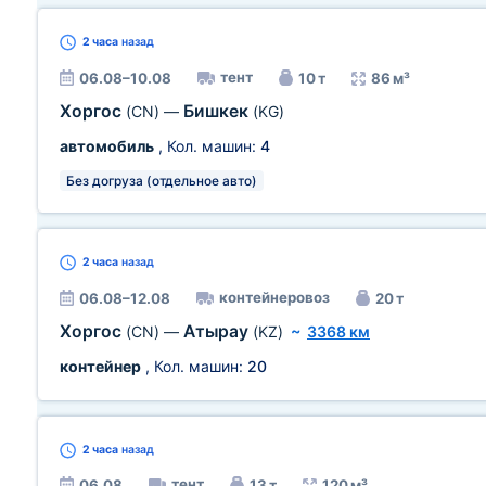
2 часа
назад
тент
06.08–10.08
10 т
86 м³
Хоргос
Бишкек
(CN)
—
(KG)
автомобиль
, Кол. машин:
4
Без догруза (отдельное авто)
2 часа
назад
контейнеровоз
06.08–12.08
20 т
Хоргос
Атырау
(CN)
—
(KZ)
~
3368 км
контейнер
, Кол. машин:
20
2 часа
назад
тент
06.08
13 т
120 м³