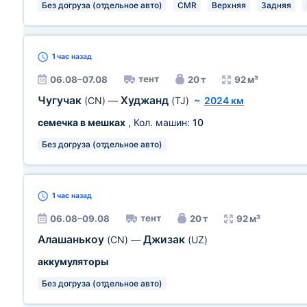
Без догруза (отдельное авто)
CMR
Верхняя
Задняя
1 час
назад
тент
06.08–07.08
20 т
92 м³
Чугучак
Худжанд
(CN)
—
(TJ)
~
2024 км
семечка в мешках
, Кол. машин:
10
Без догруза (отдельное авто)
1 час
назад
тент
06.08–09.08
20 т
92 м³
Алашанькоу
Джизак
(CN)
—
(UZ)
аккумуляторы
Без догруза (отдельное авто)