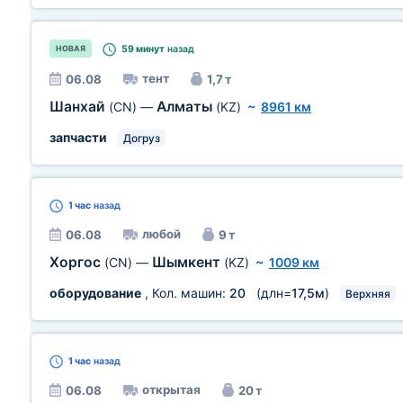
59 минут
назад
НОВАЯ
тент
06.08
1,7 т
Шанхай
Алматы
(CN)
—
(KZ)
~
8961 км
запчасти
Догруз
1 час
назад
любой
06.08
9 т
Хоргос
Шымкент
(CN)
—
(KZ)
~
1009 км
оборудование
, Кол. машин:
20
(длн=
17,5м
)
Верхняя
1 час
назад
открытая
06.08
20 т