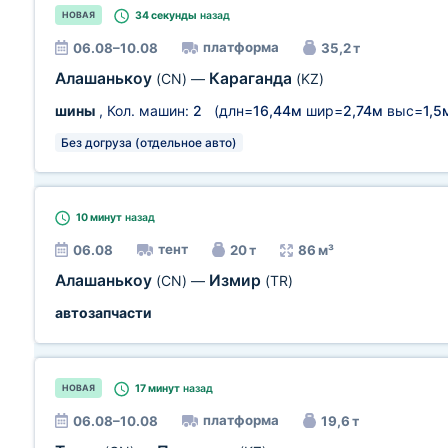
34 секунды
назад
НОВАЯ
платформа
06.08–10.08
35,2 т
Алашанькоу
Караганда
(CN)
—
(KZ)
шины
, Кол. машин:
2
(длн=
16,44м
шир=
2,74м
выс=
1,5
Без догруза (отдельное авто)
10 минут
назад
тент
06.08
20 т
86 м³
Алашанькоу
Измир
(CN)
—
(TR)
автозапчасти
17 минут
назад
НОВАЯ
платформа
06.08–10.08
19,6 т