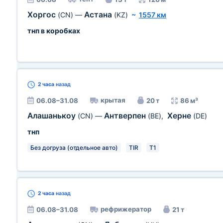
Хоргос
Астана
(CN)
—
(KZ)
~
1557 км
тнп в коробках
2 часа
назад
крытая
06.08–31.08
20 т
86 м³
Алашанькоу
Антверпен
Херне
(CN)
—
(BE)
,
(DE)
тнп
Без догруза (отдельное авто)
TIR
T1
2 часа
назад
рефрижератор
06.08–31.08
21 т