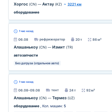
Хоргос
Актау
(CN)
—
(KZ)
~
3221 км
оборудование
1 час
назад
рефрижератор
06.08
20 т
86 м³
Алашанькоу
Измит
(CN)
—
(TR)
автозапчасти
Без догруза (отдельное авто)
1 час
назад
тент
06.08–09.08
24 т
92 м³
Алашанькоу
Термез
(CN)
—
(UZ)
оборудование
, Кол. машин:
5