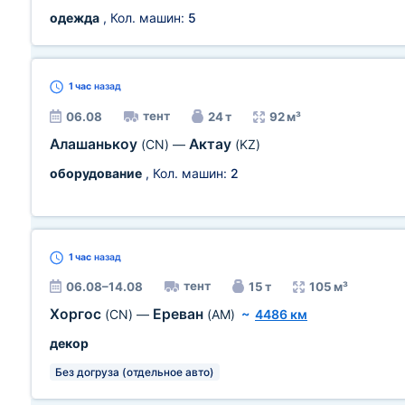
одежда
, Кол. машин:
5
1 час
назад
тент
06.08
24 т
92 м³
Алашанькоу
Актау
(CN)
—
(KZ)
оборудование
, Кол. машин:
2
1 час
назад
тент
06.08–14.08
15 т
105 м³
Хоргос
Ереван
(CN)
—
(AM)
~
4486 км
декор
Без догруза (отдельное авто)