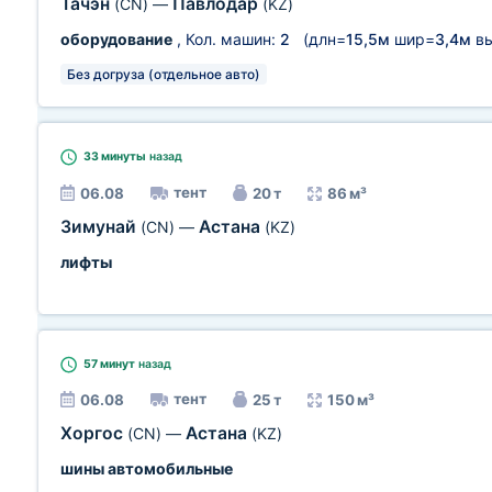
Тачэн
Павлодар
(CN)
—
(KZ)
оборудование
, Кол. машин:
2
(длн=
15,5м
шир=
3,4м
в
Без догруза (отдельное авто)
33 минуты
назад
тент
06.08
20 т
86 м³
Зимунай
Астана
(CN)
—
(KZ)
лифты
57 минут
назад
тент
06.08
25 т
150 м³
Хоргос
Астана
(CN)
—
(KZ)
шины автомобильные