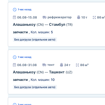
1 час
назад
рефрижератор
06.08–15.08
10 т
86 м
Алашанькоу
Стамбул
(CN)
—
(TR)
запчасти
, Кол. машин:
5
Без догруза (отдельное авто)
1 час
назад
тент
06.08–31.08
24 т
86 м³
Алашанькоу
Ташкент
(CN)
—
(UZ)
запчасти
, Кол. машин:
10
Без догруза (отдельное авто)
1 час
назад