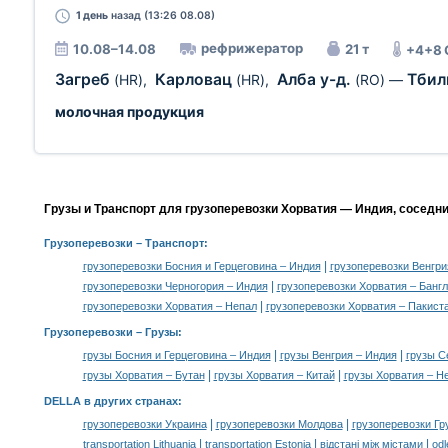
1 день
назад (13:26 08.08)
рефрижератор
10.08–14.08
21 т
+4+8 
Загреб
Карловац
Алба у-д.
Тби
(HR)
,
(HR)
,
(RO)
—
молочная продукция
Грузы и Транспорт для грузоперевозки Хорватия — Индия, соседн
Грузоперевозки
– Транспорт:
|
грузоперевозки Босния и Герцеговина – Индия
грузоперевозки Венгри
|
грузоперевозки Черногория – Индия
грузоперевозки Хорватия – Банг
|
грузоперевозки Хорватия – Непал
грузоперевозки Хорватия – Пакист
Грузоперевозки –
Грузы
:
|
|
грузы Босния и Герцеговина – Индия
грузы Венгрия – Индия
грузы С
|
|
грузы Хорватия – Бутан
грузы Хорватия – Китай
грузы Хорватия – Н
DELLA в других странах
:
|
|
грузоперевозки Украина
грузоперевозки Молдова
грузоперевозки Гр
|
|
|
transportation Lithuania
transportation Estonia
відстані між містами
odl