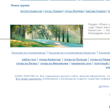
Поиск грузов
:
|
|
|
|
жүктер Қазақстан
грузы Украина
грузы Молдова
вантажі Україна
m
Раздел «Поиск 
года. Наша мис
Казахстан — Ка
Благодарим за и
|
|
Расценки на грузоперевозки
Расценки на грузоперевозки Казахстан
Расценки
|
|
|
найти груз
грузы Казахстан
грузы из Польши
грузы из Герм
|
|
|
грузы из Литвы
грузы из Финляндии
перевезти груз
попутный г
ку
©1995–2026 DELLA. Все содержание данного сайта, включая оформление, стил
Все права защищены.
Копирование и размещение в других средствах информа
ДЕЛЛА®
0.15(aws3)
100826-07:17:42