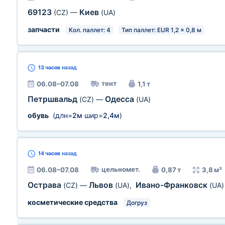
69123
Киев
(CZ)
—
(UA)
запчасти
Кол. паллет: 4
Тип паллет: EUR 1,2 x 0,8 м
13 часов
назад
тент
06.08–07.08
1,1 т
Петршвальд
Одесса
(CZ)
—
(UA)
обувь
(длн=
2м
шир=
2,4м
)
14 часов
назад
цельномет.
06.08–07.08
0,87 т
3,8 м³
Острава
Львов
Ивано-Франковск
(CZ)
—
(UA)
,
(UA)
косметические средства
Догруз