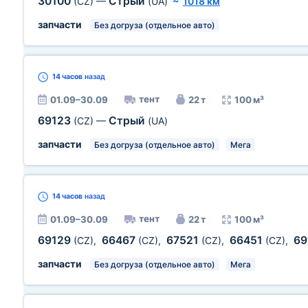
30100
Стрый
(CZ)
—
(UA)
~
1018 км
запчасти
Без догруза (отдельное авто)
14 часов
назад
тент
01.09–30.09
22 т
100 м³
69123
Стрый
(CZ)
—
(UA)
запчасти
Без догруза (отдельное авто)
Мега
14 часов
назад
тент
01.09–30.09
22 т
100 м³
69129
66467
67521
66451
69
(CZ)
,
(CZ)
,
(CZ)
,
(CZ)
,
запчасти
Без догруза (отдельное авто)
Мега