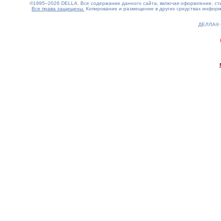
©1995–2026 DELLA. Все содержание данного сайта, включая оформление, стил
Все права защищены.
Копирование и размещение в других средствах информа
ДЕЛЛА®
0.17(aws2)
060826-06:42:39