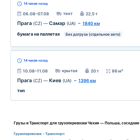
14 часов
назад
тент
06.08–07.08
22,5 т
Прага
Самар
(CZ)
—
(UA)
~
1840 км
бумага на паллетах
Без догруза (отдельное авто)
14 часов
назад
крытая
10.08–11.08
20 т
86 м³
Прага
Киев
(CZ)
—
(UA)
~
1396 км
тнп
Грузы и Транспорт для грузоперевозки Чехия — Польша, соседние
Грузоперевозки
– Транспорт: