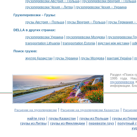
|
грузоперевозки Австрия – Польша
грузоперевозки Венгрия – Польша
|
грузоперевозки Чехия – Литва
грузоперевозки Чехия – Украина
Грузоперевозки –
Грузы
:
|
|
грузы Австрия – Польша
грузы Венгрия – Польша
грузы Германия –
DELLA в других странах
:
|
|
грузоперевозки Украина
грузоперевозки Молдова
грузоперевозки Гр
|
|
|
transportation Lithuania
transportation Estonia
відстані між містами
odl
Поиск грузов
:
|
|
|
|
жүктер Қазақстан
грузы Украина
грузы Молдова
вантажі Україна
m
Раздел «Поиск г
1995 года. На
грузоперевозок
К
информации. Бла
|
|
Расценки на грузоперевозки
Расценки на грузоперевозки Казахстан
Расценки
|
|
|
найти груз
грузы Казахстан
грузы из Польши
грузы из Герм
|
|
|
грузы из Литвы
грузы из Финляндии
перевезти груз
попутный г
ку