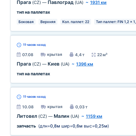
Прага
Павлоград
(CZ)
—
(UA)
~
1931 км
тнп на паллетах
Боковая
Верхняя
Кол. паллет: 22
Тип паллет: FIN 1,2 x 1
11 часов
назад
крытая
07.08
4,4 т
22 м³
Прага
Киев
(CZ)
—
(UA)
~
1396 км
тнп на паллетах
11 часов
назад
крытая
10.08
0,03 т
Литовел
Малин
(CZ)
—
(UA)
~
1159 км
запчасть
(длн=
0,8м
шир=
0,6м
выс=
0,25м
)