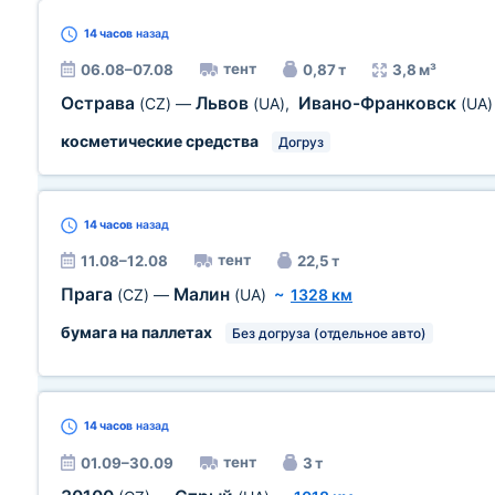
14 часов
назад
тент
06.08–07.08
0,87 т
3,8 м³
Острава
Львов
Ивано-Франковск
(CZ)
—
(UA)
,
(UA)
косметические средства
Догруз
14 часов
назад
тент
11.08–12.08
22,5 т
Прага
Малин
(CZ)
—
(UA)
~
1328 км
бумага на паллетах
Без догруза (отдельное авто)
14 часов
назад
тент
01.09–30.09
3 т