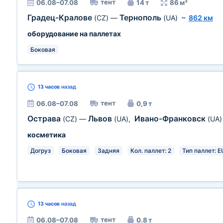
тент
06.08–07.08
14 т
86 м³
Градец-Кралове
Тернополь
(CZ)
—
(UA)
~
862 км
оборудование на паллетах
Боковая
13 часов
назад
тент
06.08–07.08
0,9 т
Острава
Львов
Ивано-Франковск
(CZ)
—
(UA)
,
(UA)
косметика
Догруз
Боковая
Задняя
Кол. паллет: 2
Тип паллет: E
13 часов
назад
тент
06.08–07.08
0.8 т