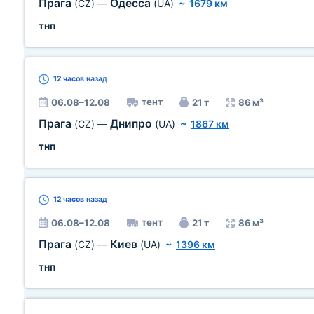
Прага
Одесса
(CZ)
—
(UA)
~
1679 км
тнп
12 часов
назад
тент
06.08–12.08
21 т
86 м³
Прага
Днипро
(CZ)
—
(UA)
~
1867 км
тнп
12 часов
назад
тент
06.08–12.08
21 т
86 м³
Прага
Киев
(CZ)
—
(UA)
~
1396 км
тнп