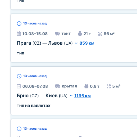
тнп
13 часов
назад
тент
10.08–15.08
21 т
86 м³
Прага
Львов
(CZ)
—
(UA)
~
859 км
тнп
13 часов
назад
крытая
06.08–07.08
0,8 т
5 м³
Брно
Киев
(CZ)
—
(UA)
~
1196 км
тнп на паллетах
13 часов
назад