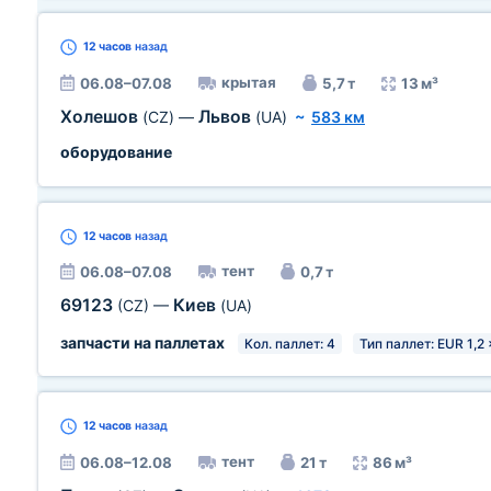
12 часов
назад
крытая
06.08–07.08
5,7 т
13 м³
Холешов
Львов
(CZ)
—
(UA)
~
583 км
оборудование
12 часов
назад
тент
06.08–07.08
0,7 т
69123
Киев
(CZ)
—
(UA)
запчасти на паллетах
Кол. паллет: 4
Тип паллет: EUR 1,2 
12 часов
назад
тент
06.08–12.08
21 т
86 м³