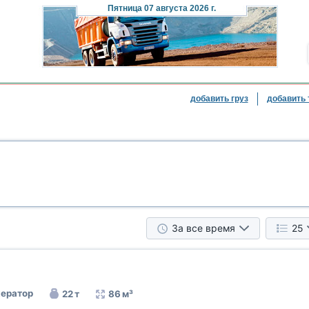
Пятница
07 августа 2026 г.
добавить груз
добавить 
За все время
25
ератор
22 т
86 м³