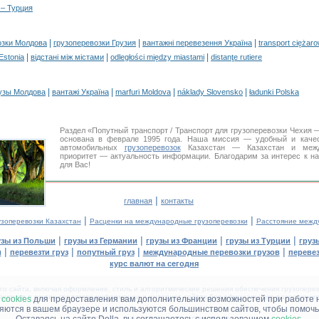
 – Турция
|
|
|
озки Молдова
грузоперевозки Грузия
вантажні перевезення Україна
transport ciężar
|
|
|
 Estonia
відстані між містами
odległości między miastami
distanţe rutiere
|
|
|
|
узы Молдова
вантажі Україна
marfuri Moldova
náklady Slovensko
ładunki Polska
Раздел «Попутный транспорт / Транспорт для грузоперевозки Чехия
основана в феврале 1995 года. Наша миссия — удобный и каче
автомобильных
грузоперевозок
Казахстан — Казахстан и между
приоритет — актуальность информации. Благодарим за интерес к н
для Вас!
|
главная
контакты
|
|
узоперевозки Казахстан
Расценки на международные грузоперевозки
Расстояние межд
|
|
|
|
узы из Польши
грузы из Германии
грузы из Франции
грузы из Турции
груз
|
|
|
|
и
перевезти груз
попутный груз
международные перевозки грузов
перевез
курс валют на сегодня
 сайта, включая оформление, стиль и алгоритмические решения обеспечения грузоперево
щение в других средствах информации и интернет-сайтах без официального разрешения '
м
cookies
для предоставления вам дополнительних возможностей при работе 
няются в вашем браузере и используются большинством сайтов, чтобы помочь