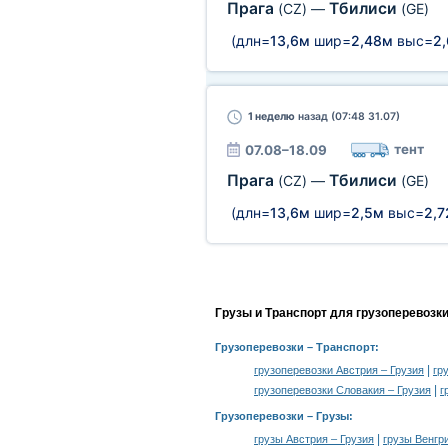
Прага
Тбилиси
(CZ)
—
(GE)
(длн=
13,6м
шир=
2,48м
выс=
2
1 неделю
назад (07:48 31.07)
тент
07.08–18.09
Прага
Тбилиси
(CZ)
—
(GE)
(длн=
13,6м
шир=
2,5м
выс=
2,
Грузы и Транспорт для грузоперевозк
Грузоперевозки
– Транспорт:
|
грузоперевозки Австрия – Грузия
гр
|
грузоперевозки Словакия – Грузия
г
Грузоперевозки –
Грузы
:
|
грузы Австрия – Грузия
грузы Венгри