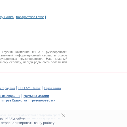
|
|
owy Polska
transportation Latvia
 — Грузия». Компания DELLA™ Грузоперевозки
ственный информационный сервис в сфере
народных грузоперевозок. Наш главный
ашему сервису, всегда рады быть полезными
|
|
у городами
DELLA™ Classic
Карта сайта
|
ы из Украины
грузы из Италии
|
ти груз Казахстан
грузоперевозки
зок, являются объектами авторского права.
DELLA™ Грузоперевозки' - не допускается.
на нашем сайте.
 персонализировать вашу работу.