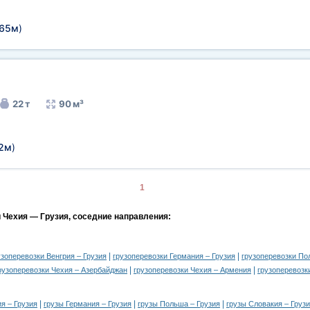
,65м
)
22 т
90 м³
72м
)
1
и Чехия — Грузия, соседние направления:
|
|
узоперевозки Венгрия – Грузия
грузоперевозки Германия – Грузия
грузоперевозки По
|
|
рузоперевозки Чехия – Азербайджан
грузоперевозки Чехия – Армения
грузоперевозк
|
|
|
я – Грузия
грузы Германия – Грузия
грузы Польша – Грузия
грузы Словакия – Груз