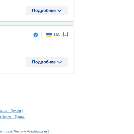
Подробнее
UA
Подробнее
|
льша – Грузия
и Чехия – Турция
|
|
ия
грузы Чехия – Азербайджан