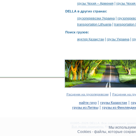
|
грузы Чехия – Армения
грузы Чехия
DELLA в других странах
:
|
грузоперевозки Украина
грузоперев
|
transportation Lithuania
transportation
Поиск грузов
:
|
|
жүктер Қазақстан
грузы Украина
гр
|
Расценки на грузоперевозки
Расценки на гр
|
|
найти груз
грузы Казахстан
гр
|
грузы из Литвы
грузы из Финлянди
©1995–2026 DELLA. Все содержание данного
Все права защищены.
Копирование и разме
Мы используе
0.15(aws3)
Cookies - файлы, которые сохра
070826-22:14:35