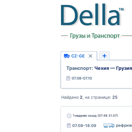
CZ-GE
Транспорт:
Чехия — Грузия
07.08–07.10
Найдено
2
, на странице:
25
1 неделю
назад (07:48 31.07)
рефриж
07.08–18.09