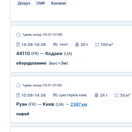
Догруз
CMR
Боковая
1 день
назад (15:07 07.08)
тент
14.08–18.08
20 т
100 м³
44110
Кодаки
(FR)
—
(UA)
оборудование
(выс=
3м
)
1 день
назад (13:51 07.08)
цистерна хим.
10.08–14.08
24 т
30 м³
Руан
Киев
(FR)
—
(UA)
~
2387 км
сырьё