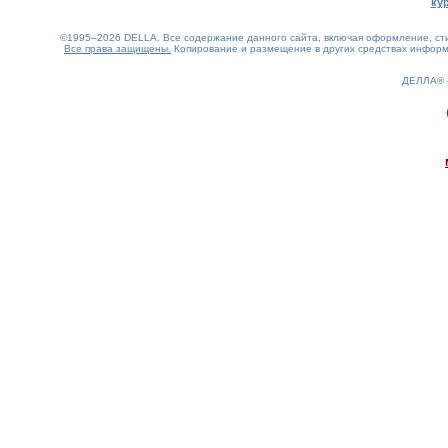
ку
©1995–2026 DELLA. Все содержание данного сайта, включая оформление, стил
Все права защищены.
Копирование и размещение в других средствах информа
ДЕЛЛА®
0.17(aws3)
080826-22:40:17