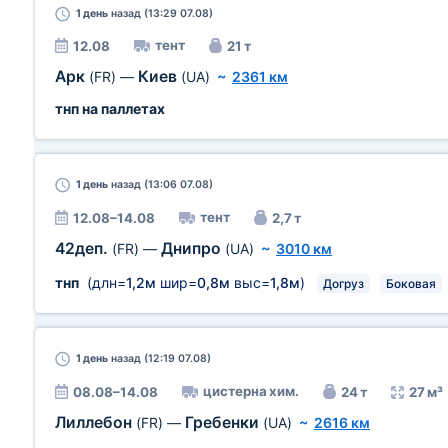
1 день
назад (13:29 07.08)
тент
12.08
21 т
Арк
Киев
(FR)
—
(UA)
~
2361 км
тнп на паллетах
1 день
назад (13:06 07.08)
тент
12.08–14.08
2,7 т
42деп.
Днипро
(FR)
—
(UA)
~
3010 км
тнп
(длн=
1,2м
шир=
0,8м
выс=
1,8м
)
Догруз
Боковая
1 день
назад (12:19 07.08)
цистерна хим.
08.08–14.08
24 т
27 м³
Лиллебон
Гребенки
(FR)
—
(UA)
~
2616 км