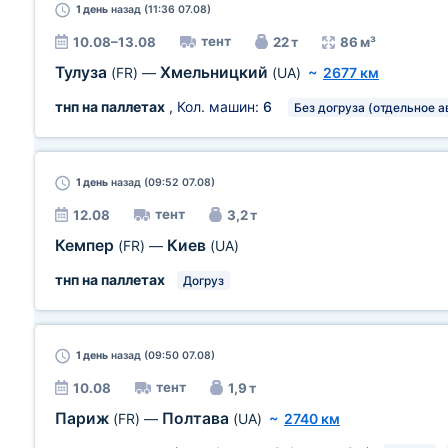
1 день
назад (11:36 07.08)
тент
10.08–13.08
22 т
86 м³
Тулуза
Хмельницкий
(FR)
—
(UA)
~
2677 км
тнп на паллетах
, Кол. машин:
6
Без догруза (отдельное а
1 день
назад (09:52 07.08)
тент
12.08
3,2 т
Кемпер
Киев
(FR)
—
(UA)
тнп на паллетах
Догруз
1 день
назад (09:50 07.08)
тент
10.08
1,9 т
Париж
Полтава
(FR)
—
(UA)
~
2740 км