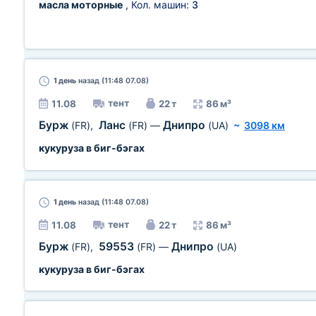
масла моторные
, Кол. машин:
3
1 день
назад (11:48 07.08)
тент
11.08
22 т
86 м³
Бурж
Ланс
Днипро
(FR)
,
(FR)
—
(UA)
~
3098 км
кукуруза в биг-бэгах
1 день
назад (11:48 07.08)
тент
11.08
22 т
86 м³
Бурж
59553
Днипро
(FR)
,
(FR)
—
(UA)
кукуруза в биг-бэгах