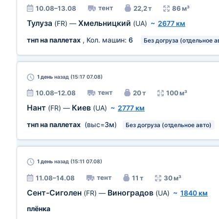
тент
10.08–13.08
22,2 т
86 м³
Тулуза
Хмельницкий
(FR)
—
(UA)
~
2677 км
тнп на паллетах
, Кол. машин:
6
Без догруза (отдельное а
1 день
назад (15:17 07.08)
тент
10.08–12.08
20 т
100 м³
Нант
Киев
(FR)
—
(UA)
~
2777 км
тнп на паллетах
(выс=
3м
)
Без догруза (отдельное авто)
1 день
назад (15:11 07.08)
тент
11.08–14.08
11 т
30 м³
Сент-Сиголен
Виноградов
(FR)
—
(UA)
~
1840 км
плёнка