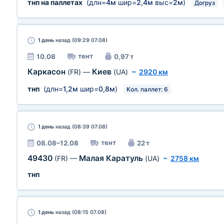
тнп на паллетах
(длн=
4м
шир=
2,4м
выс=
2м
)
Догруз
1 день
назад (09:29 07.08)
тент
10.08
0,97 т
Каркасон
Киев
(FR)
—
(UA)
~
2920 км
тнп
(длн=
1,2м
шир=
0,8м
)
Кол. паллет: 6
1 день
назад (08:39 07.08)
тент
08.08–12.08
22 т
49430
Малая Каратуль
(FR)
—
(UA)
~
2758 км
тнп
1 день
назад (08:15 07.08)