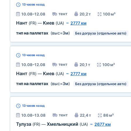
13 часов
назад
тент
10.08–12.08
20,2 т
100 м³
Нант
Киев
(FR)
—
(UA)
~
2777 км
тнп на паллетах
(выс=
3м
)
Без догруза (отдельное авто)
13 часов
назад
тент
10.08–12.08
20,1 т
100 м³
Нант
Киев
(FR)
—
(UA)
~
2777 км
тнп на паллетах
(выс=
3м
)
Без догруза (отдельное авто)
13 часов
назад
тент
10.08–13.08
22,4 т
86 м³
Тулуза
Хмельницкий
(FR)
—
(UA)
~
2677 км