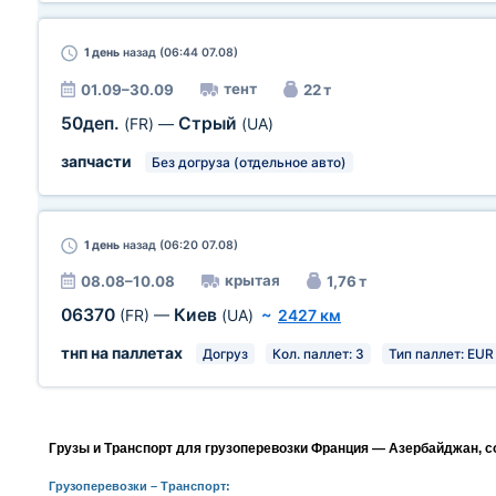
1 день
назад (06:44 07.08)
тент
01.09–30.09
22 т
50деп.
Стрый
(FR)
—
(UA)
запчасти
Без догруза (отдельное авто)
1 день
назад (06:20 07.08)
крытая
08.08–10.08
1,76 т
06370
Киев
(FR)
—
(UA)
~
2427 км
тнп на паллетах
Догруз
Кол. паллет: 3
Тип паллет: EUR 
Грузы и Транспорт для грузоперевозки Франция — Азербайджан, с
Грузоперевозки
– Транспорт: