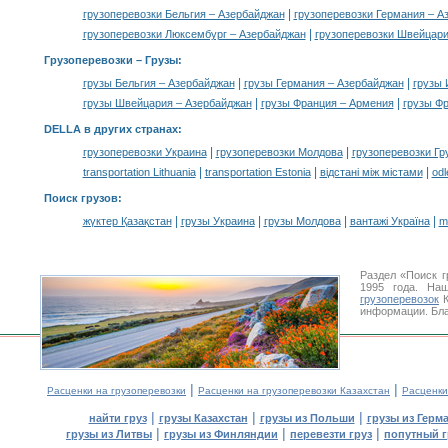
|
грузоперевозки Бельгия – Азербайджан
грузоперевозки Германия – А
|
грузоперевозки Люксембург – Азербайджан
грузоперевозки Швейцари
Грузоперевозки –
Грузы
:
|
|
грузы Бельгия – Азербайджан
грузы Германия – Азербайджан
грузы 
|
|
грузы Швейцария – Азербайджан
грузы Франция – Армения
грузы Фр
DELLA в других странах
:
|
|
грузоперевозки Украина
грузоперевозки Молдова
грузоперевозки Гр
|
|
|
transportation Lithuania
transportation Estonia
відстані між містами
odl
Поиск грузов
:
|
|
|
|
жүктер Қазақстан
грузы Украина
грузы Молдова
вантажі Україна
m
Раздел «Поиск 
1995 года. На
грузоперевозок
К
информации. Бла
|
|
Расценки на грузоперевозки
Расценки на грузоперевозки Казахстан
Расценки
|
|
|
найти груз
грузы Казахстан
грузы из Польши
грузы из Герм
|
|
|
грузы из Литвы
грузы из Финляндии
перевезти груз
попутный г