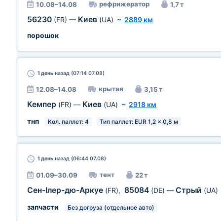
рефрижератор
10.08–14.08
1,7 т
56230
Киев
(FR)
—
(UA)
~
2889 км
порошок
1 день
назад (07:14 07.08)
крытая
12.08–14.08
3,15 т
Кемпер
Киев
(FR)
—
(UA)
~
2918 км
тнп
Кол. паллет: 4
Тип паллет: EUR 1,2 x 0,8 м
1 день
назад (06:44 07.08)
тент
01.09–30.09
22 т
Сен-Ілер-дю-Аркуе
85084
Стрый
(FR)
,
(DE)
—
(UA)
запчасти
Без догруза (отдельное авто)